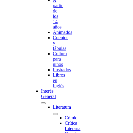
A
partir
de
los
14
años
Animados
Cuentos
y
fábulas
Cultura
para
niños
Ilustrados
Libros
en
Inglés
Interés
General
Literatura
Cómic
Crítica
Literaria