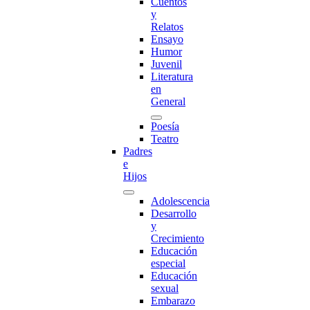
Cuentos
y
Relatos
Ensayo
Humor
Juvenil
Literatura
en
General
Poesía
Teatro
Padres
e
Hijos
Adolescencia
Desarrollo
y
Crecimiento
Educación
especial
Educación
sexual
Embarazo