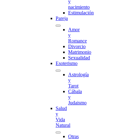
y
nacimiento
Estimulación
Pareja
Amor
y
Romance
Divorcio
Matrimonio
Sexualidad
Esoterismo
Astrología
y
Tarot
Cábala
y
Judaismo
Salud
y
Vida
Natural
Otras