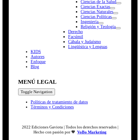
Ciencias de la Salud
Ciencias Exactas
Ciencias Naturales
Ciencias Políticas
Ingeniería
Religión y Teología
Derecho
Facsímil
Cábala y Judaísmo
Lingüística y Lenguas
K
I
D
S
Autores
Enfoque
Blog
MENÚ LEGAL
Toggle Navigation
Políticas de tratamiento de datos
Términos y Condiciones
2022 Ediciones Gaviota | Todos los derechos reservados |
Hecho con pasión por 🧡
VoBo Marketing