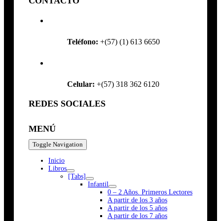
CONTACTO
Teléfono:
+(57) (1) 613 6650
Celular:
+(57) 318 362 6120
REDES SOCIALES
MENÚ
Toggle Navigation
Inicio
Libros
[Tabs]
Infantil
0 – 2 Años. Primeros Lectores
A partir de los 3 años
A partir de los 5 años
A partir de los 7 años