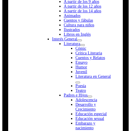
A partir de los 9 años
A partir de los 12 años
A partir de los 14 años
Animados
Cuentos y fábulas
Cultura para niños
Ilustrados
Libros en Inglés
Interés General
Literatura
Cómic
Crítica Literaria
Cuentos y Relatos
Ensayo
Humor
Juvenil
Literatura en General
Poesía
Teatro
Padres e Hijos
Adolescencia
Desarrollo y
Crecimiento
Educación especial
Educación sexual
Embarazo y
nacimiento