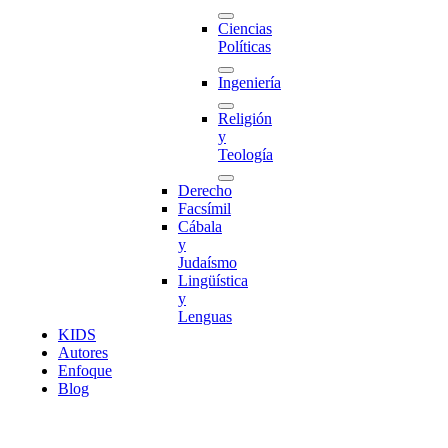
Ciencias
Políticas
Ingeniería
Religión
y
Teología
Derecho
Facsímil
Cábala
y
Judaísmo
Lingüística
y
Lenguas
K
I
D
S
Autores
Enfoque
Blog