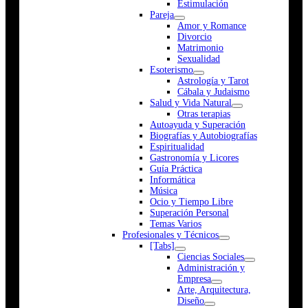
Estimulación
Pareja
Amor y Romance
Divorcio
Matrimonio
Sexualidad
Esoterismo
Astrología y Tarot
Cábala y Judaismo
Salud y Vida Natural
Otras terapias
Autoayuda y Superación
Biografías y Autobiografías
Espiritualidad
Gastronomía y Licores
Guía Práctica
Informática
Música
Ocio y Tiempo Libre
Superación Personal
Temas Varios
Profesionales y Técnicos
[Tabs]
Ciencias Sociales
Administración y
Empresa
Arte, Arquitectura,
Diseño