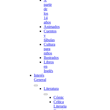
A
partir
de
los
14
años
Animados
Cuentos
y
fábulas
Cultura
para
niños
Ilustrados
Libros
en
Inglés
Interés
General
Literatura
Cómic
Crítica
Literaria