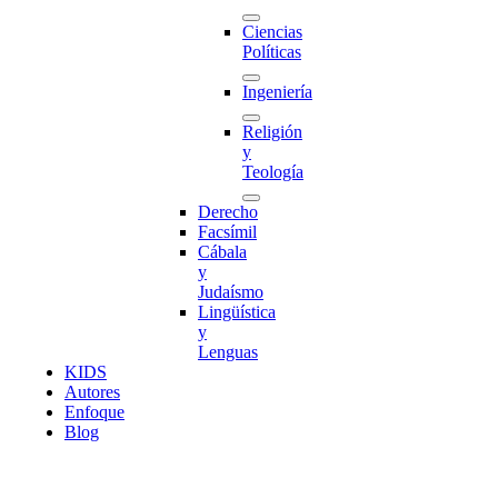
Ciencias
Políticas
Ingeniería
Religión
y
Teología
Derecho
Facsímil
Cábala
y
Judaísmo
Lingüística
y
Lenguas
K
I
D
S
Autores
Enfoque
Blog