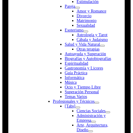
Estimulación
Pareja
Amor y Romance
Divorcio
Matrimonio
Sexualidad
Esoterismo
Astrología y Tarot
Cábala y Judaismo
Salud y Vida Natural
Otras terapias
Autoayuda y Superación
Biografías y Autobiografías
Espiritualidad
Gastronomía y Licores
Guía Práctica
Informática
Música
Ocio y Tiempo Libre
Superación Personal
Temas Varios
Profesionales y Técnicos
[Tabs]
Ciencias Sociales
Administración y
Empresa
Arte, Arquitectura,
Diseño