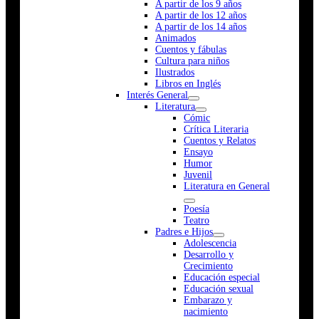
A partir de los 9 años
A partir de los 12 años
A partir de los 14 años
Animados
Cuentos y fábulas
Cultura para niños
Ilustrados
Libros en Inglés
Interés General
Literatura
Cómic
Crítica Literaria
Cuentos y Relatos
Ensayo
Humor
Juvenil
Literatura en General
Poesía
Teatro
Padres e Hijos
Adolescencia
Desarrollo y
Crecimiento
Educación especial
Educación sexual
Embarazo y
nacimiento