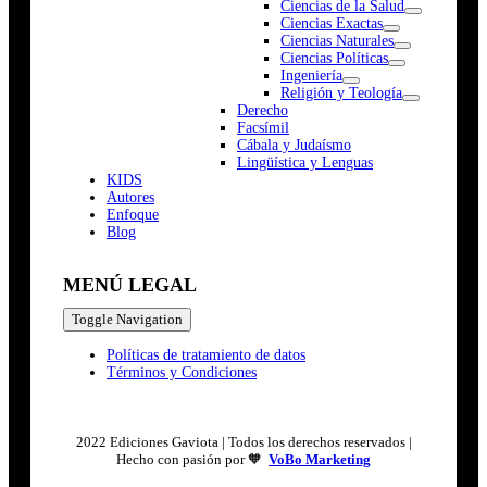
Ciencias de la Salud
Ciencias Exactas
Ciencias Naturales
Ciencias Políticas
Ingeniería
Religión y Teología
Derecho
Facsímil
Cábala y Judaísmo
Lingüística y Lenguas
K
I
D
S
Autores
Enfoque
Blog
MENÚ LEGAL
Toggle Navigation
Políticas de tratamiento de datos
Términos y Condiciones
2022 Ediciones Gaviota | Todos los derechos reservados |
Hecho con pasión por 🧡
VoBo Marketing