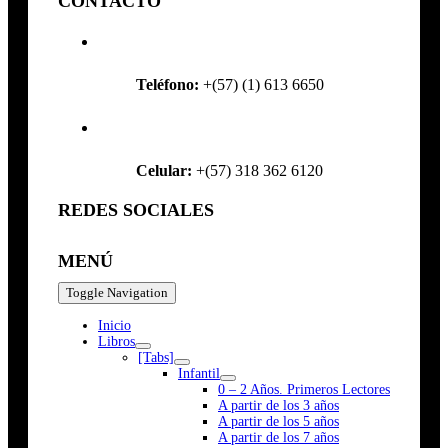
CONTACTO
Teléfono:
+(57) (1) 613 6650
Celular:
+(57) 318 362 6120
REDES SOCIALES
MENÚ
Toggle Navigation
Inicio
Libros
[Tabs]
Infantil
0 – 2 Años. Primeros Lectores
A partir de los 3 años
A partir de los 5 años
A partir de los 7 años