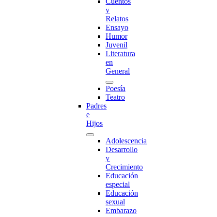
Cuentos
y
Relatos
Ensayo
Humor
Juvenil
Literatura
en
General
Poesía
Teatro
Padres
e
Hijos
Adolescencia
Desarrollo
y
Crecimiento
Educación
especial
Educación
sexual
Embarazo