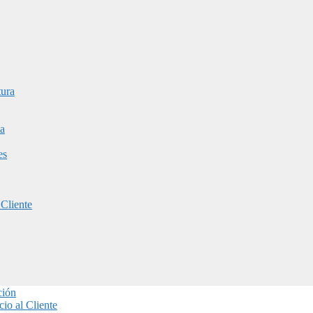
tura
a
es
 Cliente
ción
io al Cliente