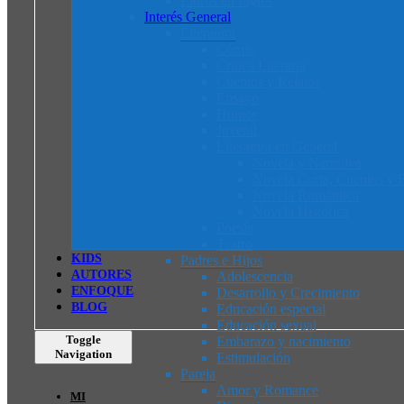
Libros en Inglés
Interés General
Literatura
Cómic
Crítica Literaria
Cuentos y Relatos
Ensayo
Humor
Juvenil
Literatura en General
Novela y Narrativa
Novela Corta, Cuentos y R
Novela Romántica
Novela Histórica
Poesía
Teatro
K
I
D
S
Padres e Hijos
AUTORES
Adolescencia
ENFOQUE
Desarrollo y Crecimiento
BLOG
Educación especial
Educación sexual
Toggle
Embarazo y nacimiento
Navigation
Estimulación
Pareja
Amor y Romance
MI