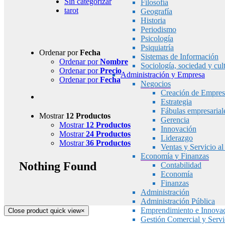
Sin categorizar
Filosofía
tarot
Geografía
Historia
Periodismo
Psicología
Psiquiatría
Ordenar por
Fecha
Sistemas de Información
Ordenar por
Nombre
Sociología, sociedad y cul
Ordenar por
Precio
Administración y Empresa
Ordenar por
Fecha
Negocios
Creación de Empres
Estrategia
Fábulas empresarial
Mostrar
12 Productos
Gerencia
Mostrar
12 Productos
Innovación
Mostrar
24 Productos
Liderazgo
Mostrar
36 Productos
Ventas y Servicio al
Economía y Finanzas
Nothing Found
Contabilidad
Economía
Finanzas
Administración
Administración Pública
Emprendimiento e Innova
Close product quick view
×
Gestión Comercial y Servic