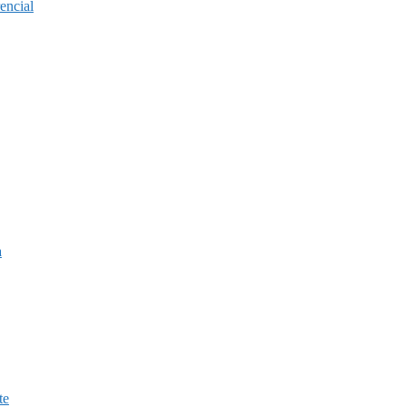
encial
a
te