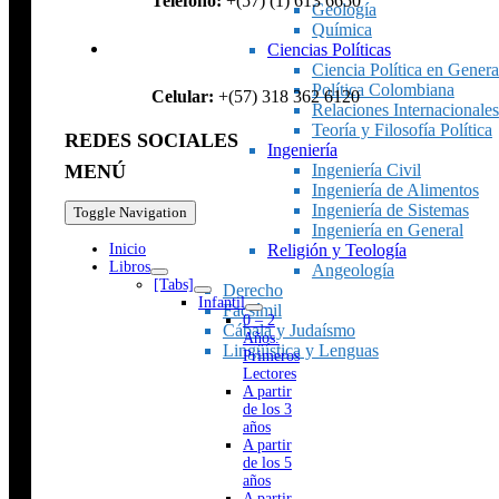
Teléfono:
+(57) (1) 613 6650
Geología
Química
Ciencias Políticas
Ciencia Política en Genera
Política Colombiana
Celular:
+(57) 318 362 6120
Relaciones Internacionales
Teoría y Filosofía Política
REDES SOCIALES
Ingeniería
Ingeniería Civil
MENÚ
Ingeniería de Alimentos
Ingeniería de Sistemas
Toggle Navigation
Ingeniería en General
Religión y Teología
Inicio
Libros
Angeología
[Tabs]
Derecho
Infantil
Facsímil
0 – 2
Cábala y Judaísmo
Años.
Lingüística y Lenguas
Primeros
Lectores
A partir
de los 3
años
A partir
de los 5
años
A partir