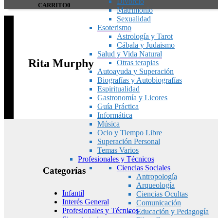
Divorcio
CARRITO
0
Matrimonio
Sexualidad
Esoterismo
Astrología y Tarot
Cábala y Judaismo
Salud y Vida Natural
Rita Murphy
Otras terapias
Autoayuda y Superación
Biografías y Autobiografías
Espiritualidad
Gastronomía y Licores
Guía Práctica
Informática
Música
Ocio y Tiempo Libre
Superación Personal
Temas Varios
Profesionales y Técnicos
Ciencias Sociales
Categorías
Antropología
Arqueología
Infantil
Ciencias Ocultas
Interés General
Comunicación
Profesionales y Técnicos
Educación y Pedagogía