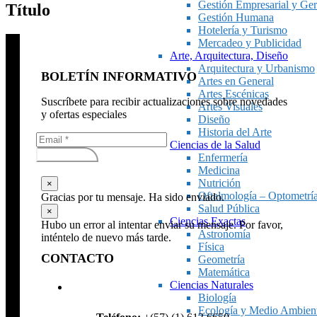
Gestión Empresarial y Ger
Título
Gestión Humana
Hotelería y Turismo
Mercadeo y Publicidad
Arte, Arquitectura, Diseño
Arquitectura y Urbanismo
BOLETÍN INFORMATIVO
Artes en General
Artes Escénicas
Suscríbete para recibir actualizaciones sobre novedades
Artes Visuales
y ofertas especiales
Diseño
Historia del Arte
Ciencias de la Salud
Subscribirse
Enfermería
Medicina
Nutrición
×
Oftalmología – Optometrí
Gracias por tu mensaje. Ha sido enviado.
Salud Pública
×
Ciencias Exactas
Hubo un error al intentar enviar su mensaje. Por favor,
Astronomía
inténtelo de nuevo más tarde.
Física
CONTACTO
Geometría
Matemática
Ciencias Naturales
Biología
Ecología y Medio Ambien