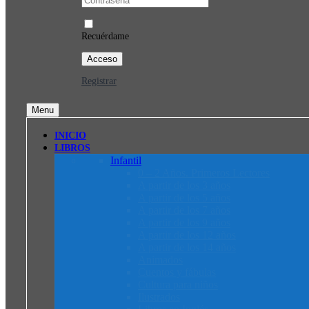
Recuérdame
Registrar
Menu
INICIO
LIBROS
Infantil
0 – 2 Años. Primeros Lectores
A partir de los 3 años
A partir de los 5 años
A partir de los 7 años
A partir de los 9 años
A partir de los 12 años
A partir de los 14 años
Animados
Cuentos y fábulas
Cultura para niños
Ilustrados