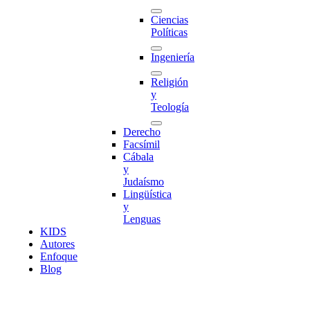
Ciencias
Políticas
Ingeniería
Religión
y
Teología
Derecho
Facsímil
Cábala
y
Judaísmo
Lingüística
y
Lenguas
K
I
D
S
Autores
Enfoque
Blog