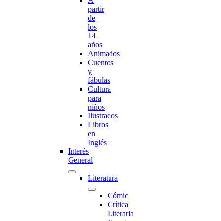
A
partir
de
los
14
años
Animados
Cuentos
y
fábulas
Cultura
para
niños
Ilustrados
Libros
en
Inglés
Interés
General
Literatura
Cómic
Crítica
Literaria