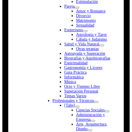
Estimulación
Pareja
Amor y Romance
Divorcio
Matrimonio
Sexualidad
Esoterismo
Astrología y Tarot
Cábala y Judaismo
Salud y Vida Natural
Otras terapias
Autoayuda y Superación
Biografías y Autobiografías
Espiritualidad
Gastronomía y Licores
Guía Práctica
Informática
Música
Ocio y Tiempo Libre
Superación Personal
Temas Varios
Profesionales y Técnicos
[Tabs]
Ciencias Sociales
Administración y
Empresa
Arte, Arquitectura,
Diseño