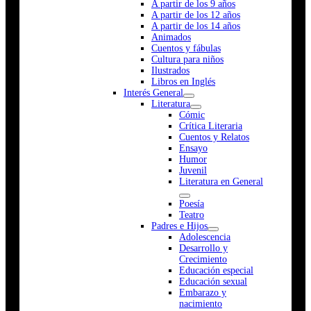
A partir de los 9 años
A partir de los 12 años
A partir de los 14 años
Animados
Cuentos y fábulas
Cultura para niños
Ilustrados
Libros en Inglés
Interés General
Literatura
Cómic
Crítica Literaria
Cuentos y Relatos
Ensayo
Humor
Juvenil
Literatura en General
Poesía
Teatro
Padres e Hijos
Adolescencia
Desarrollo y
Crecimiento
Educación especial
Educación sexual
Embarazo y
nacimiento