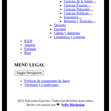
Ciencias de la Salud
Ciencias Exactas
Ciencias Naturales
Ciencias Políticas
Ingeniería
Religión y Teología
Derecho
Facsímil
Cábala y Judaísmo
Lingüística y Lenguas
K
I
D
S
Autores
Enfoque
Blog
MENÚ LEGAL
Toggle Navigation
Políticas de tratamiento de datos
Términos y Condiciones
2022 Ediciones Gaviota | Todos los derechos reservados |
Hecho con pasión por 🧡
VoBo Marketing