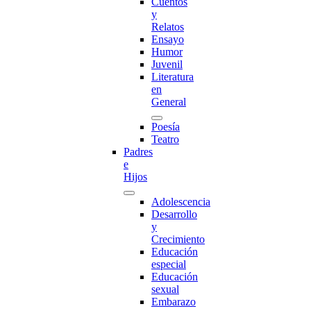
Cuentos
y
Relatos
Ensayo
Humor
Juvenil
Literatura
en
General
Poesía
Teatro
Padres
e
Hijos
Adolescencia
Desarrollo
y
Crecimiento
Educación
especial
Educación
sexual
Embarazo