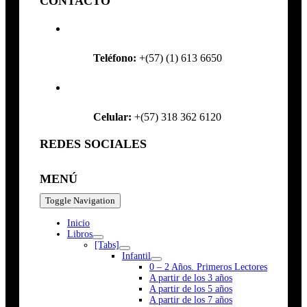
CONTACTO
Teléfono:
+(57) (1) 613 6650
Celular:
+(57) 318 362 6120
REDES SOCIALES
MENÚ
Toggle Navigation
Inicio
Libros
[Tabs]
Infantil
0 – 2 Años. Primeros Lectores
A partir de los 3 años
A partir de los 5 años
A partir de los 7 años