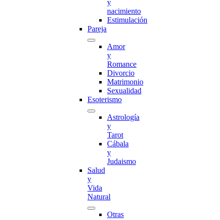
y
nacimiento
Estimulación
Pareja
Amor
y
Romance
Divorcio
Matrimonio
Sexualidad
Esoterismo
Astrología
y
Tarot
Cábala
y
Judaismo
Salud
y
Vida
Natural
Otras