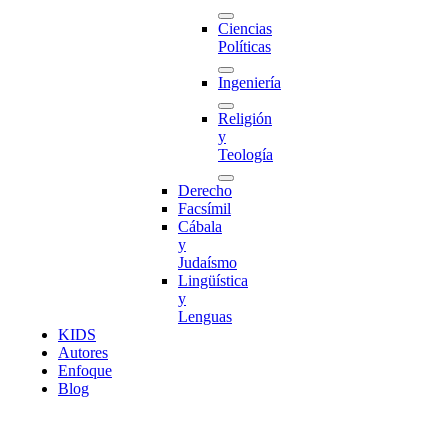
Ciencias
Políticas
Ingeniería
Religión
y
Teología
Derecho
Facsímil
Cábala
y
Judaísmo
Lingüística
y
Lenguas
K
I
D
S
Autores
Enfoque
Blog