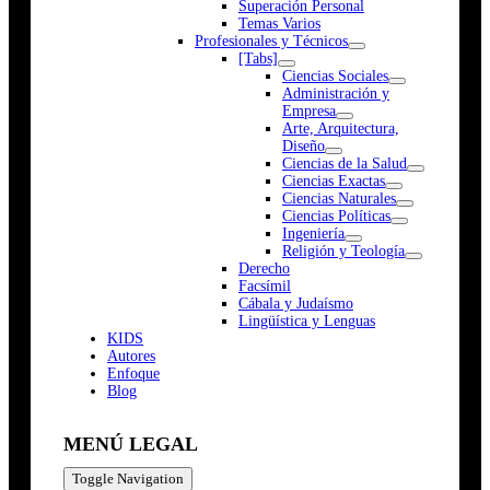
Superación Personal
Temas Varios
Profesionales y Técnicos
[Tabs]
Ciencias Sociales
Administración y
Empresa
Arte, Arquitectura,
Diseño
Ciencias de la Salud
Ciencias Exactas
Ciencias Naturales
Ciencias Políticas
Ingeniería
Religión y Teología
Derecho
Facsímil
Cábala y Judaísmo
Lingüística y Lenguas
K
I
D
S
Autores
Enfoque
Blog
MENÚ LEGAL
Toggle Navigation