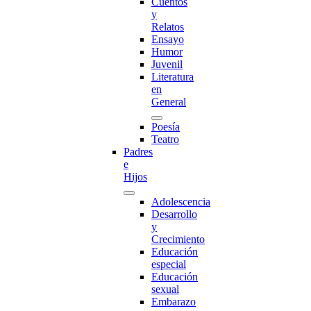
Cuentos
y
Relatos
Ensayo
Humor
Juvenil
Literatura
en
General
Poesía
Teatro
Padres
e
Hijos
Adolescencia
Desarrollo
y
Crecimiento
Educación
especial
Educación
sexual
Embarazo