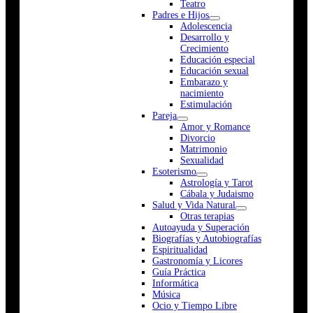
Teatro
Padres e Hijos
Adolescencia
Desarrollo y
Crecimiento
Educación especial
Educación sexual
Embarazo y
nacimiento
Estimulación
Pareja
Amor y Romance
Divorcio
Matrimonio
Sexualidad
Esoterismo
Astrología y Tarot
Cábala y Judaismo
Salud y Vida Natural
Otras terapias
Autoayuda y Superación
Biografías y Autobiografías
Espiritualidad
Gastronomía y Licores
Guía Práctica
Informática
Música
Ocio y Tiempo Libre