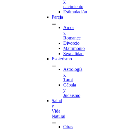
y
nacimiento
Estimulación
Pareja
Amor
y
Romance
Divorcio
Matrimonio
Sexualidad
Esoterismo
Astrología
y
Tarot
Cábala
y
Judaismo
Salud
y
Vida
Natural
Otras