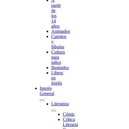
A
partir
de
los
14
años
Animados
Cuentos
y
fábulas
Cultura
para
niños
Ilustrados
Libros
en
Inglés
Interés
General
Literatura
Cómic
Crítica
Literaria