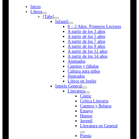
Inicio
Libros
[Tabs]
Infantil
0 – 2 Años. Primeros Lectores
A partir de los 3 años
A partir de los 5 años
A partir de los 7 años
A partir de los 9 años
A partir de los 12 años
A partir de los 14 años
Animados
Cuentos y fábulas
Cultura para niños
Ilustrados
Libros en Inglés
Interés General
Literatura
Cómic
Crítica Literaria
Cuentos y Relatos
Ensayo
Humor
Juvenil
Literatura en General
Poesía