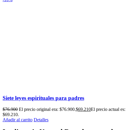
Siete leyes espirituales para padres
$
76.900
El precio original era: $76.900.
$
69.210
El precio actual es:
$69.210.
Añadir al carrito
Detalles