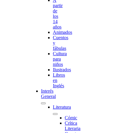
A
partir
de
los
14
años
Animados
Cuentos
y
fábulas
Cultura
para
niños
Ilustrados
Libros
en
Inglés
Interés
General
Literatura
Cómic
Crítica
Literaria