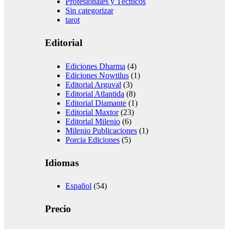
Profesionales y Técnicos
Sin categorizar
tarot
Editorial
Ediciones Dharma
(4)
Ediciones Nowtilus
(1)
Editorial Arguval
(3)
Editorial Atlantida
(8)
Editorial Diamante
(1)
Editorial Maxtor
(23)
Editorial Milenio
(6)
Milenio Publicaciones
(1)
Porcia Ediciones
(5)
Idiomas
Español
(54)
Precio