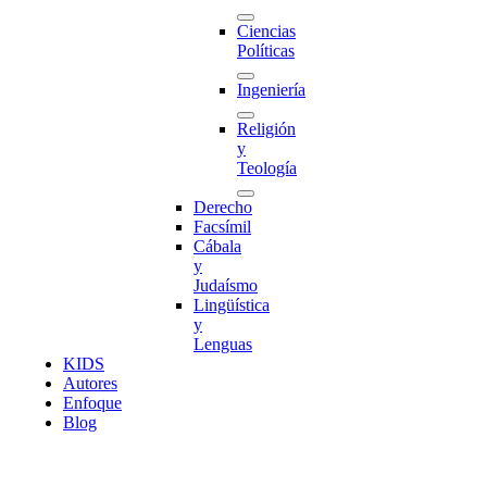
Ciencias
Políticas
Ingeniería
Religión
y
Teología
Derecho
Facsímil
Cábala
y
Judaísmo
Lingüística
y
Lenguas
K
I
D
S
Autores
Enfoque
Blog