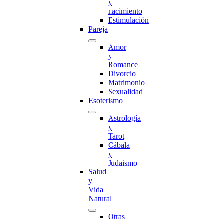
y
nacimiento
Estimulación
Pareja
Amor
y
Romance
Divorcio
Matrimonio
Sexualidad
Esoterismo
Astrología
y
Tarot
Cábala
y
Judaismo
Salud
y
Vida
Natural
Otras