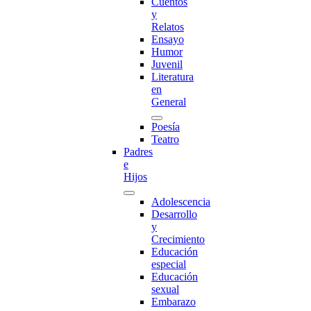
Cuentos
y
Relatos
Ensayo
Humor
Juvenil
Literatura
en
General
Poesía
Teatro
Padres
e
Hijos
Adolescencia
Desarrollo
y
Crecimiento
Educación
especial
Educación
sexual
Embarazo