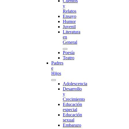
Cuentos
y
Relatos
Ensayo
Humor
Juvenil
Literatura
en
General
Poesía
Teatro
Padres
e
Hijos
Adolescencia
Desarrollo
y
Crecimiento
Educación
especial
Educación
sexual
Embarazo