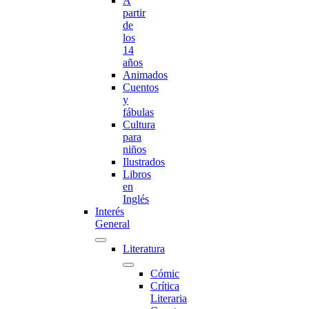
A
partir
de
los
14
años
Animados
Cuentos
y
fábulas
Cultura
para
niños
Ilustrados
Libros
en
Inglés
Interés
General
Literatura
Cómic
Crítica
Literaria