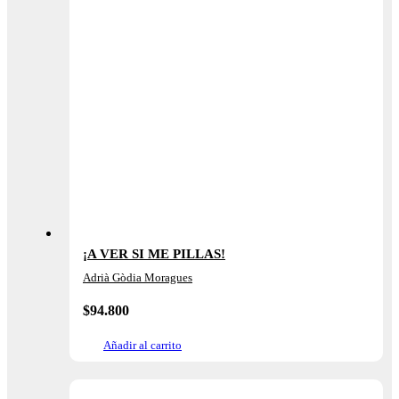
¡A VER SI ME PILLAS!
Adrià Gòdia Moragues
$
94.800
Añadir al carrito