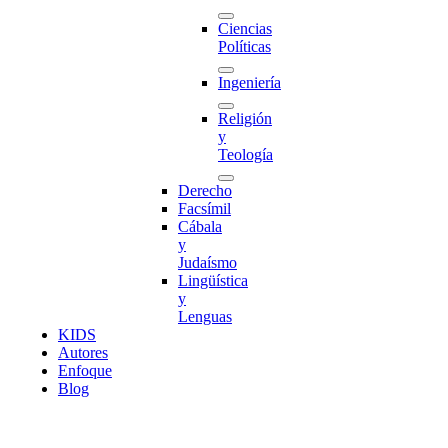
Ciencias
Políticas
Ingeniería
Religión
y
Teología
Derecho
Facsímil
Cábala
y
Judaísmo
Lingüística
y
Lenguas
K
I
D
S
Autores
Enfoque
Blog