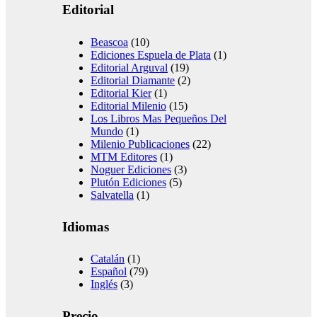
Editorial
Beascoa
(10)
Ediciones Espuela de Plata
(1)
Editorial Arguval
(19)
Editorial Diamante
(2)
Editorial Kier
(1)
Editorial Milenio
(15)
Los Libros Mas Pequeños Del
Mundo
(1)
Milenio Publicaciones
(22)
MTM Editores
(1)
Noguer Ediciones
(3)
Plutón Ediciones
(5)
Salvatella
(1)
Idiomas
Catalán
(1)
Español
(79)
Inglés
(3)
Precio