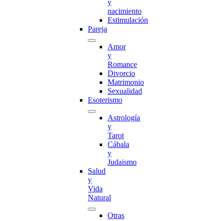
y
nacimiento
Estimulación
Pareja
Amor
y
Romance
Divorcio
Matrimonio
Sexualidad
Esoterismo
Astrología
y
Tarot
Cábala
y
Judaismo
Salud
y
Vida
Natural
Otras