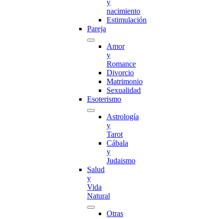
y
nacimiento
Estimulación
Pareja
Amor
y
Romance
Divorcio
Matrimonio
Sexualidad
Esoterismo
Astrología
y
Tarot
Cábala
y
Judaismo
Salud
y
Vida
Natural
Otras