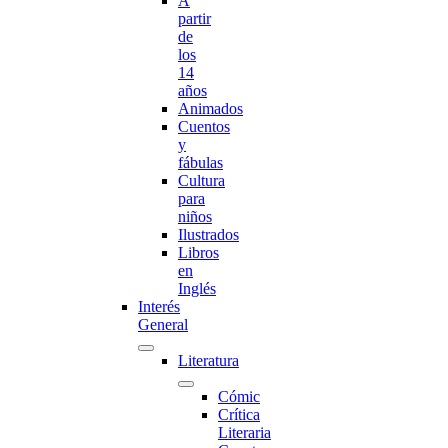
A
partir
de
los
14
años
Animados
Cuentos
y
fábulas
Cultura
para
niños
Ilustrados
Libros
en
Inglés
Interés
General
Literatura
Cómic
Crítica
Literaria