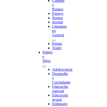
Cuentos
y
Relatos
Ensayo
Humor
Juvenil
Literatura
en
General
Poesía
Teatro
Padres
e
Hijos
Adolescencia
Desarrollo
y
Crecimiento
Educación
especial
Educación
sexual
Embarazo