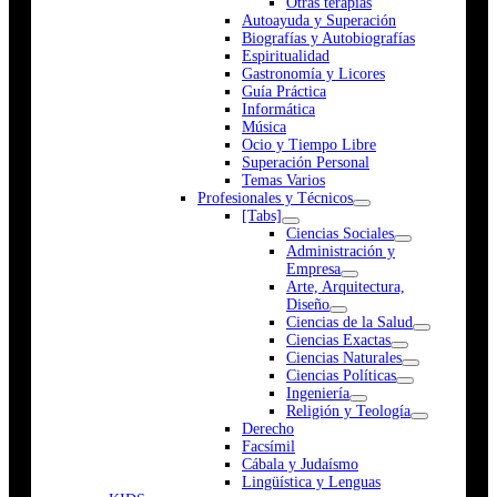
Otras terapias
Autoayuda y Superación
Biografías y Autobiografías
Espiritualidad
Gastronomía y Licores
Guía Práctica
Informática
Música
Ocio y Tiempo Libre
Superación Personal
Temas Varios
Profesionales y Técnicos
[Tabs]
Ciencias Sociales
Administración y
Empresa
Arte, Arquitectura,
Diseño
Ciencias de la Salud
Ciencias Exactas
Ciencias Naturales
Ciencias Políticas
Ingeniería
Religión y Teología
Derecho
Facsímil
Cábala y Judaísmo
Lingüística y Lenguas