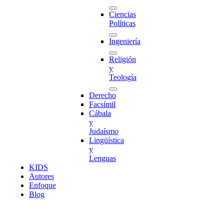
Ciencias
Políticas
Ingeniería
Religión
y
Teología
Derecho
Facsímil
Cábala
y
Judaísmo
Lingüística
y
Lenguas
K
I
D
S
Autores
Enfoque
Blog