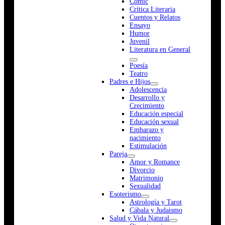
Cómic
Crítica Literaria
Cuentos y Relatos
Ensayo
Humor
Juvenil
Literatura en General
Poesía
Teatro
Padres e Hijos
Adolescencia
Desarrollo y
Crecimiento
Educación especial
Educación sexual
Embarazo y
nacimiento
Estimulación
Pareja
Amor y Romance
Divorcio
Matrimonio
Sexualidad
Esoterismo
Astrología y Tarot
Cábala y Judaismo
Salud y Vida Natural