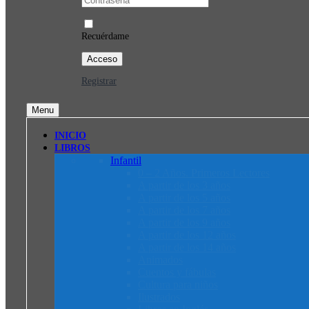
Recuérdame
Registrar
Menu
INICIO
LIBROS
Infantil
0 – 2 Años. Primeros Lectores
A partir de los 3 años
A partir de los 5 años
A partir de los 7 años
A partir de los 9 años
A partir de los 12 años
A partir de los 14 años
Animados
Cuentos y fábulas
Cultura para niños
Ilustrados