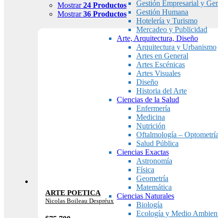
Gestión Empresarial y Ger
Mostrar
24 Productos
Gestión Humana
Mostrar
36 Productos
Hotelería y Turismo
Mercadeo y Publicidad
Arte, Arquitectura, Diseño
Arquitectura y Urbanismo
Artes en General
Artes Escénicas
Artes Visuales
Diseño
Historia del Arte
Ciencias de la Salud
Enfermería
Medicina
Nutrición
Oftalmología – Optometrí
Salud Pública
Ciencias Exactas
Astronomía
Física
Geometría
Matemática
ARTE POETICA
Ciencias Naturales
Nicolas Boileau Despréux
Biología
Ecología y Medio Ambien