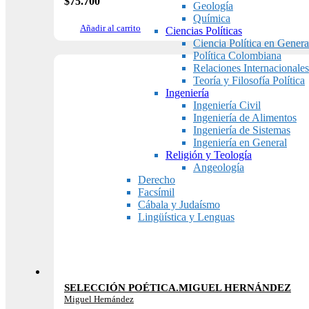
$
75.700
Geología
Química
Añadir al carrito
Ciencias Políticas
Ciencia Política en Genera
Política Colombiana
Relaciones Internacionales
Teoría y Filosofía Política
Ingeniería
Ingeniería Civil
Ingeniería de Alimentos
Ingeniería de Sistemas
Ingeniería en General
Religión y Teología
Angeología
Derecho
Facsímil
Cábala y Judaísmo
Lingüística y Lenguas
SELECCIÓN POÉTICA.MIGUEL HERNÁNDEZ
Miguel Hernández