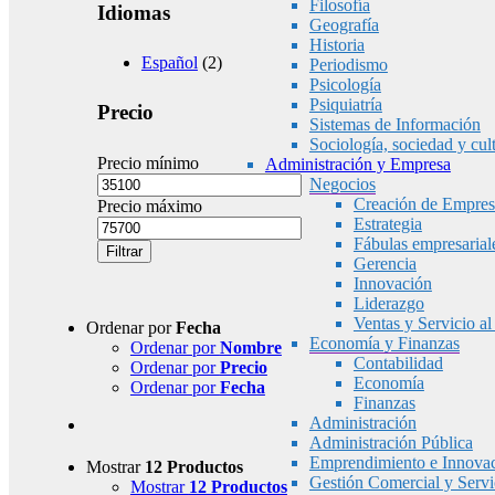
Filosofía
Idiomas
Geografía
Historia
Español
(2)
Periodismo
Psicología
Psiquiatría
Precio
Sistemas de Información
Sociología, sociedad y cul
Precio mínimo
Administración y Empresa
Negocios
Creación de Empres
Precio máximo
Estrategia
Fábulas empresarial
Filtrar
Gerencia
Innovación
Liderazgo
Ventas y Servicio al
Ordenar por
Fecha
Economía y Finanzas
Ordenar por
Nombre
Contabilidad
Ordenar por
Precio
Economía
Ordenar por
Fecha
Finanzas
Administración
Administración Pública
Emprendimiento e Innova
Mostrar
12 Productos
Gestión Comercial y Servic
Mostrar
12 Productos