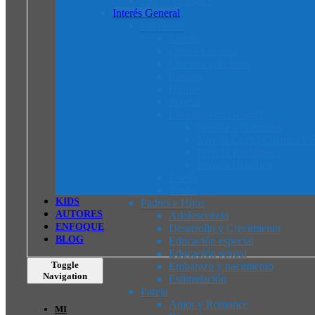
Libros en Inglés
Interés General
Literatura
Cómic
Crítica Literaria
Cuentos y Relatos
Ensayo
Humor
Juvenil
Literatura en General
Novela y Narrativa
Novela Corta, Cuentos y R
Novela Romántica
Novela Histórica
Poesía
Teatro
K
I
D
S
Padres e Hijos
AUTORES
Adolescencia
ENFOQUE
Desarrollo y Crecimiento
BLOG
Educación especial
Educación sexual
Toggle
Embarazo y nacimiento
Navigation
Estimulación
Pareja
Amor y Romance
MI