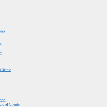
tura
a
es
 Cliente
ción
io al Cliente