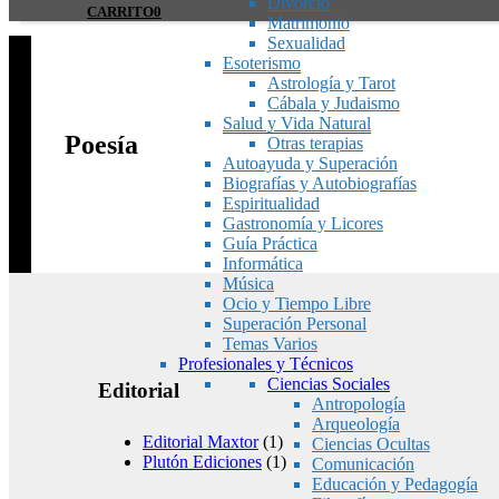
Divorcio
CARRITO
0
Matrimonio
Sexualidad
Esoterismo
Astrología y Tarot
Cábala y Judaismo
Salud y Vida Natural
Poesía
Otras terapias
Autoayuda y Superación
Biografías y Autobiografías
Espiritualidad
Gastronomía y Licores
Guía Práctica
Informática
Música
Ocio y Tiempo Libre
Superación Personal
Temas Varios
Profesionales y Técnicos
Ciencias Sociales
Editorial
Antropología
Arqueología
Editorial Maxtor
(1)
Ciencias Ocultas
Plutón Ediciones
(1)
Comunicación
Educación y Pedagogía