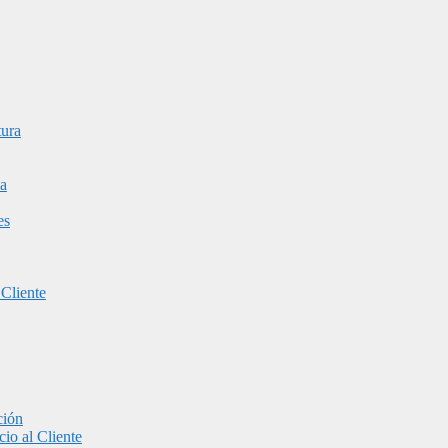
tura
a
es
 Cliente
ción
io al Cliente