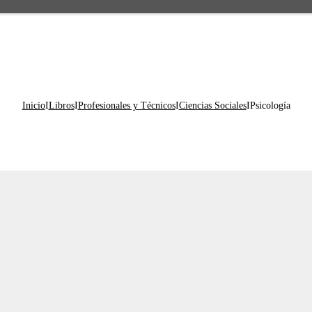
Inicio
I
Libros
I
Profesionales y Técnicos
I
Ciencias Sociales
I
Psicología