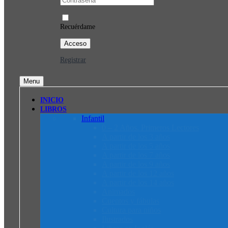
Recuérdame
Registrar
Menu
INICIO
LIBROS
Infantil
0 – 2 Años. Primeros Lectores
A partir de los 3 años
A partir de los 5 años
A partir de los 7 años
A partir de los 9 años
A partir de los 12 años
A partir de los 14 años
Animados
Cuentos y fábulas
Cultura para niños
Ilustrados