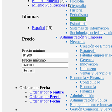
Editorial Milenio
(7)
Filosofía
Milenio Publicaciones
(5)
Geografía
Historia
Periodismo
Idiomas
Psicología
Psiquiatría
Español
(15)
Sistemas de Información
Sociología, sociedad y cul
Administración y Empresa
Precio
Negocios
Creación de Empres
Precio mínimo
Estrategia
Fábulas empresarial
Gerencia
Precio máximo
Innovación
Liderazgo
Filtrar
Ventas y Servicio al
Economía y Finanzas
Contabilidad
Economía
Ordenar por
Fecha
Finanzas
Ordenar por
Nombre
Administración
Ordenar por
Precio
Administración Pública
Ordenar por
Fecha
Emprendimiento e Innova
Gestión Comercial y Servic