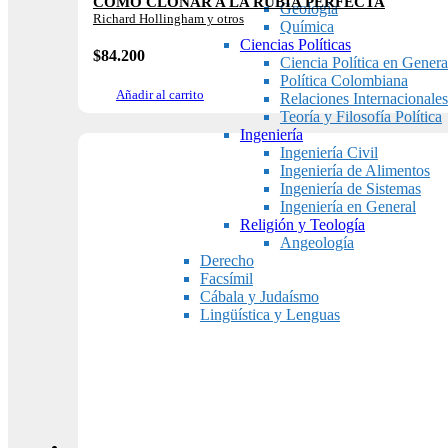
CÓMO CLONAR A LA RUBIA PERFECTA
Geología
Richard Hollingham y otros
Química
Ciencias Políticas
$
84.200
Ciencia Política en Genera
Política Colombiana
Añadir al carrito
Relaciones Internacionales
Teoría y Filosofía Política
Ingeniería
Ingeniería Civil
Ingeniería de Alimentos
Ingeniería de Sistemas
Ingeniería en General
Religión y Teología
Angeología
Derecho
Facsímil
Cábala y Judaísmo
Lingüística y Lenguas