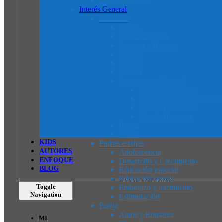
Libros en Inglés
Interés General
Literatura
Cómic
Crítica Literaria
Cuentos y Relatos
Ensayo
Humor
Juvenil
Literatura en General
Novela y Narrativa
Novela Corta, Cuentos y R
Novela Romántica
Novela Histórica
Poesía
Teatro
K
I
D
S
Padres e Hijos
AUTORES
Adolescencia
ENFOQUE
Desarrollo y Crecimiento
BLOG
Educación especial
Educación sexual
Toggle
Embarazo y nacimiento
Navigation
Estimulación
Pareja
Amor y Romance
MI