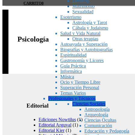
Divorcio
CARRITO
0
Matrimonio
Sexualidad
Esoterismo
Astrología y Tarot
Cábala y Judaismo
Salud y Vida Natural
Psicología
Otras terapias
Autoayuda y Superación
Biografías y Autobiografías
Espiritualidad
Gastronomía y Licores
Guía Práctica
Informática
Música
Ocio y Tiempo Libre
Superación Personal
Temas Varios
Profesionales y Técnicos
Ciencias Sociales
Editorial
Antropología
Arqueología
Ediciones Nowtilus
(1)
Ciencias Ocultas
Editorial Arguval
(1)
Comunicación
Editorial Kier
(1)
Educación y Pedagogía