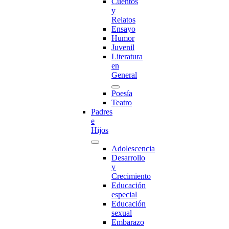
Cuentos
y
Relatos
Ensayo
Humor
Juvenil
Literatura
en
General
Poesía
Teatro
Padres
e
Hijos
Adolescencia
Desarrollo
y
Crecimiento
Educación
especial
Educación
sexual
Embarazo