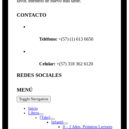
favor, inténtelo de nuevo más tarde.
CONTACTO
Teléfono:
+(57) (1) 613 6650
Celular:
+(57) 318 362 6120
REDES SOCIALES
MENÚ
Toggle Navigation
Inicio
Libros
[Tabs]
Infantil
0 – 2 Años. Primeros Lectores