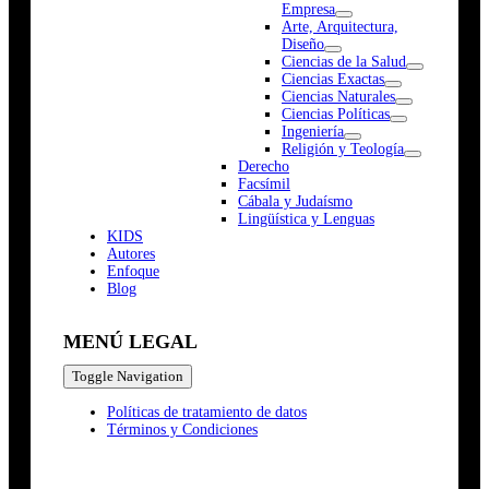
Empresa
Arte, Arquitectura,
Diseño
Ciencias de la Salud
Ciencias Exactas
Ciencias Naturales
Ciencias Políticas
Ingeniería
Religión y Teología
Derecho
Facsímil
Cábala y Judaísmo
Lingüística y Lenguas
K
I
D
S
Autores
Enfoque
Blog
MENÚ LEGAL
Toggle Navigation
Políticas de tratamiento de datos
Términos y Condiciones