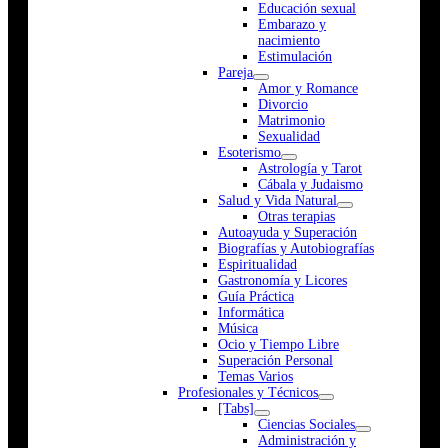
Educación sexual
Embarazo y
nacimiento
Estimulación
Pareja
Amor y Romance
Divorcio
Matrimonio
Sexualidad
Esoterismo
Astrología y Tarot
Cábala y Judaismo
Salud y Vida Natural
Otras terapias
Autoayuda y Superación
Biografías y Autobiografías
Espiritualidad
Gastronomía y Licores
Guía Práctica
Informática
Música
Ocio y Tiempo Libre
Superación Personal
Temas Varios
Profesionales y Técnicos
[Tabs]
Ciencias Sociales
Administración y