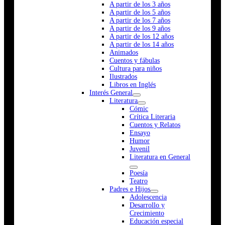
A partir de los 3 años
A partir de los 5 años
A partir de los 7 años
A partir de los 9 años
A partir de los 12 años
A partir de los 14 años
Animados
Cuentos y fábulas
Cultura para niños
Ilustrados
Libros en Inglés
Interés General
Literatura
Cómic
Crítica Literaria
Cuentos y Relatos
Ensayo
Humor
Juvenil
Literatura en General
Poesía
Teatro
Padres e Hijos
Adolescencia
Desarrollo y
Crecimiento
Educación especial