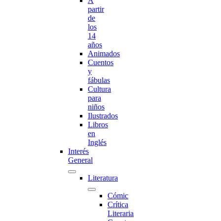
A
partir
de
los
14
años
Animados
Cuentos
y
fábulas
Cultura
para
niños
Ilustrados
Libros
en
Inglés
Interés
General
Literatura
Cómic
Crítica
Literaria