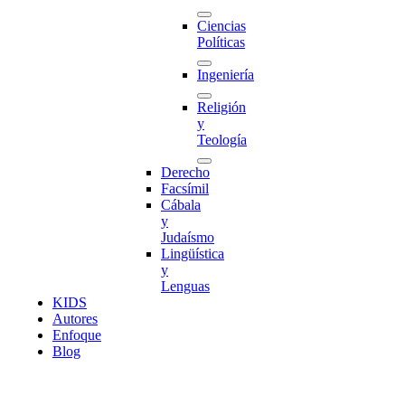
Ciencias
Políticas
Ingeniería
Religión
y
Teología
Derecho
Facsímil
Cábala
y
Judaísmo
Lingüística
y
Lenguas
K
I
D
S
Autores
Enfoque
Blog