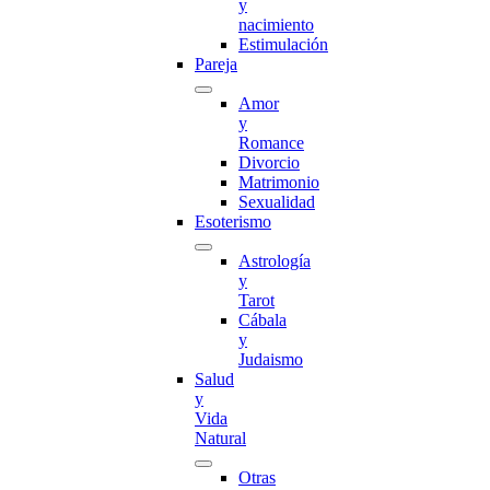
y
nacimiento
Estimulación
Pareja
Amor
y
Romance
Divorcio
Matrimonio
Sexualidad
Esoterismo
Astrología
y
Tarot
Cábala
y
Judaismo
Salud
y
Vida
Natural
Otras