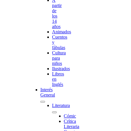
A
partir
de
los
14
años
Animados
Cuentos
y
fábulas
Cultura
para
niños
Ilustrados
Libros
en
Inglés
Interés
General
Literatura
Cómic
Crítica
Literaria