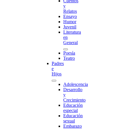
Cuentos
y
Relatos
Ensayo
Humor
Juvenil
Literatura
en
General
Poesía
Teatro
Padres
e
Hijos
Adolescencia
Desarrollo
y
Crecimiento
Educación
especial
Educación
sexual
Embarazo