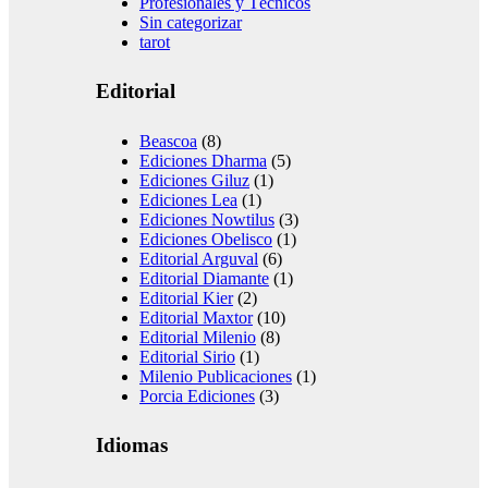
Profesionales y Técnicos
Sin categorizar
tarot
Editorial
Beascoa
(8)
Ediciones Dharma
(5)
Ediciones Giluz
(1)
Ediciones Lea
(1)
Ediciones Nowtilus
(3)
Ediciones Obelisco
(1)
Editorial Arguval
(6)
Editorial Diamante
(1)
Editorial Kier
(2)
Editorial Maxtor
(10)
Editorial Milenio
(8)
Editorial Sirio
(1)
Milenio Publicaciones
(1)
Porcia Ediciones
(3)
Idiomas