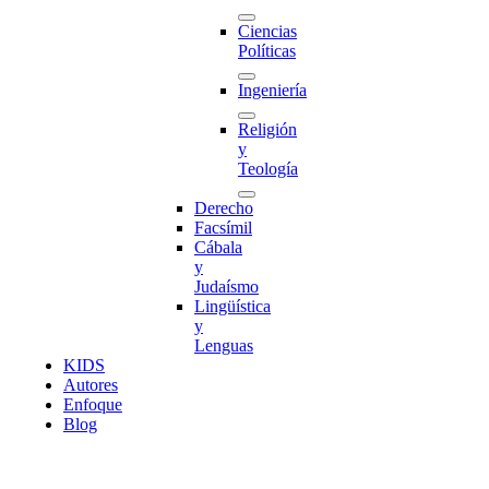
Ciencias
Políticas
Ingeniería
Religión
y
Teología
Derecho
Facsímil
Cábala
y
Judaísmo
Lingüística
y
Lenguas
K
I
D
S
Autores
Enfoque
Blog