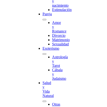
y
nacimiento
Estimulación
Pareja
Amor
y
Romance
Divorcio
Matrimonio
Sexualidad
Esoterismo
Astrología
y
Tarot
Cábala
y
Judaismo
Salud
y
Vida
Natural
Otras