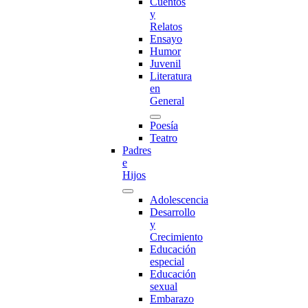
Cuentos
y
Relatos
Ensayo
Humor
Juvenil
Literatura
en
General
Poesía
Teatro
Padres
e
Hijos
Adolescencia
Desarrollo
y
Crecimiento
Educación
especial
Educación
sexual
Embarazo