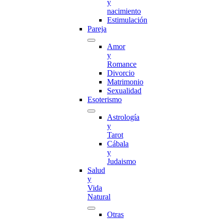
y
nacimiento
Estimulación
Pareja
Amor
y
Romance
Divorcio
Matrimonio
Sexualidad
Esoterismo
Astrología
y
Tarot
Cábala
y
Judaismo
Salud
y
Vida
Natural
Otras