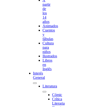
A
partir
de
los
14
años
Animados
Cuentos
y
fábulas
Cultura
para
niños
Ilustrados
Libros
en
Inglés
Interés
General
Literatura
Cómic
Crítica
Literaria