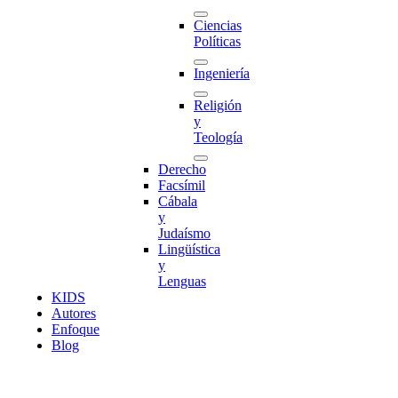
Ciencias
Políticas
Ingeniería
Religión
y
Teología
Derecho
Facsímil
Cábala
y
Judaísmo
Lingüística
y
Lenguas
K
I
D
S
Autores
Enfoque
Blog