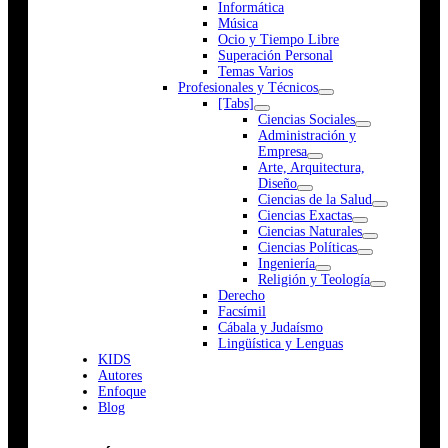
Informática
Música
Ocio y Tiempo Libre
Superación Personal
Temas Varios
Profesionales y Técnicos
[Tabs]
Ciencias Sociales
Administración y
Empresa
Arte, Arquitectura,
Diseño
Ciencias de la Salud
Ciencias Exactas
Ciencias Naturales
Ciencias Políticas
Ingeniería
Religión y Teología
Derecho
Facsímil
Cábala y Judaísmo
Lingüística y Lenguas
K
I
D
S
Autores
Enfoque
Blog