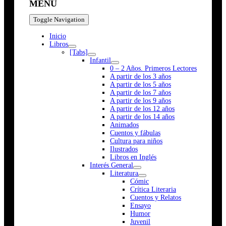
MENÚ
Toggle Navigation
Inicio
Libros
[Tabs]
Infantil
0 – 2 Años. Primeros Lectores
A partir de los 3 años
A partir de los 5 años
A partir de los 7 años
A partir de los 9 años
A partir de los 12 años
A partir de los 14 años
Animados
Cuentos y fábulas
Cultura para niños
Ilustrados
Libros en Inglés
Interés General
Literatura
Cómic
Crítica Literaria
Cuentos y Relatos
Ensayo
Humor
Juvenil