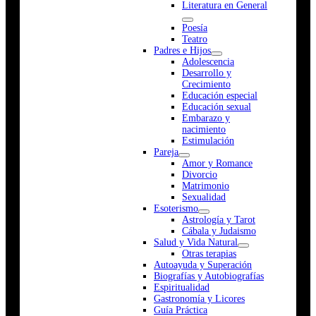
Literatura en General
Poesía
Teatro
Padres e Hijos
Adolescencia
Desarrollo y
Crecimiento
Educación especial
Educación sexual
Embarazo y
nacimiento
Estimulación
Pareja
Amor y Romance
Divorcio
Matrimonio
Sexualidad
Esoterismo
Astrología y Tarot
Cábala y Judaismo
Salud y Vida Natural
Otras terapias
Autoayuda y Superación
Biografías y Autobiografías
Espiritualidad
Gastronomía y Licores
Guía Práctica