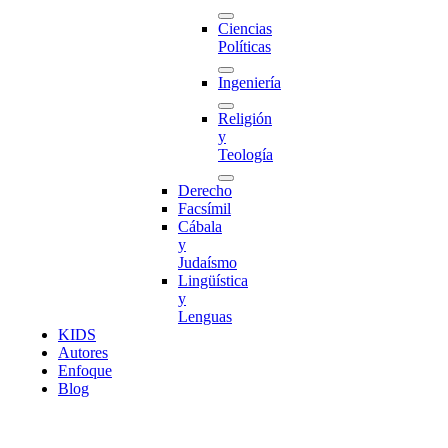
Ciencias
Políticas
Ingeniería
Religión
y
Teología
Derecho
Facsímil
Cábala
y
Judaísmo
Lingüística
y
Lenguas
K
I
D
S
Autores
Enfoque
Blog