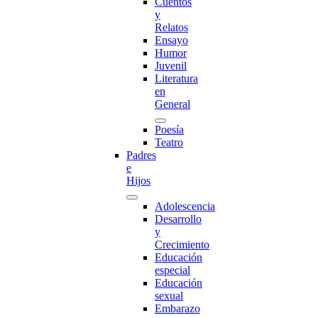
Cuentos
y
Relatos
Ensayo
Humor
Juvenil
Literatura
en
General
Poesía
Teatro
Padres
e
Hijos
Adolescencia
Desarrollo
y
Crecimiento
Educación
especial
Educación
sexual
Embarazo