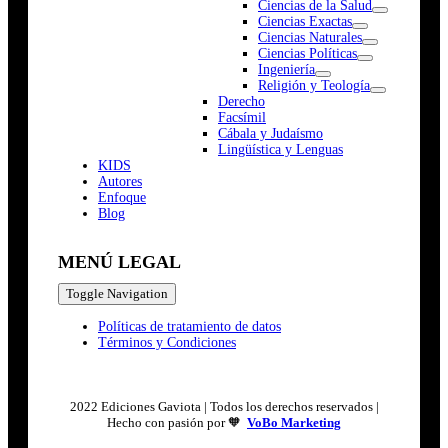
Ciencias de la Salud
Ciencias Exactas
Ciencias Naturales
Ciencias Políticas
Ingeniería
Religión y Teología
Derecho
Facsímil
Cábala y Judaísmo
Lingüística y Lenguas
K
I
D
S
Autores
Enfoque
Blog
MENÚ LEGAL
Toggle Navigation
Políticas de tratamiento de datos
Términos y Condiciones
2022 Ediciones Gaviota | Todos los derechos reservados |
Hecho con pasión por 🧡
VoBo Marketing