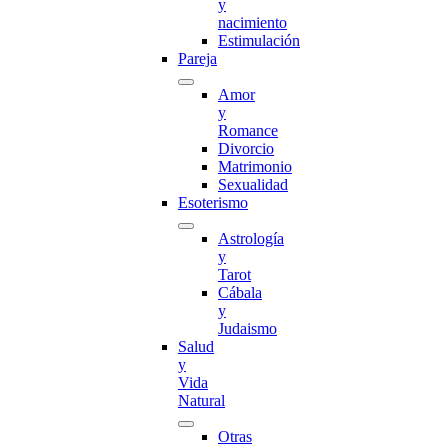
y
nacimiento
Estimulación
Pareja
Amor
y
Romance
Divorcio
Matrimonio
Sexualidad
Esoterismo
Astrología
y
Tarot
Cábala
y
Judaismo
Salud
y
Vida
Natural
Otras