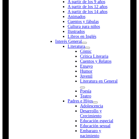
A partir de los 9 años
A partir de los 12 años
A partir de los 14 años
Animados
Cuentos y fábulas
Cultura para niños
Ilustrados
Libros en Inglés
Interés General
Literatura
Cómic
Crítica Literaria
Cuentos y Relatos
Ensayo
Humor
Juvenil
Literatura en General
Poesía
Teatro
Padres e Hijos
Adolescencia
Desarrollo y
Crecimiento
Educación especial
Educación sexual
Embarazo y
nacimiento