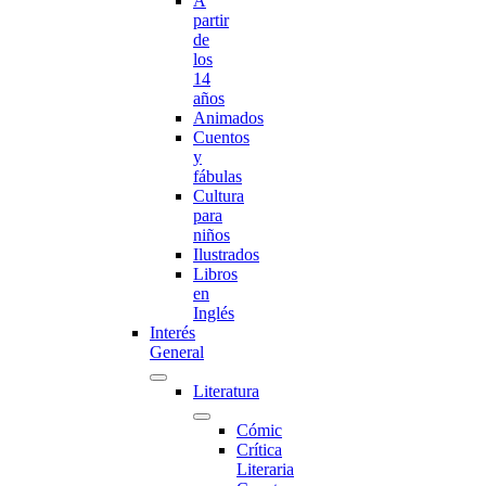
A
partir
de
los
14
años
Animados
Cuentos
y
fábulas
Cultura
para
niños
Ilustrados
Libros
en
Inglés
Interés
General
Literatura
Cómic
Crítica
Literaria