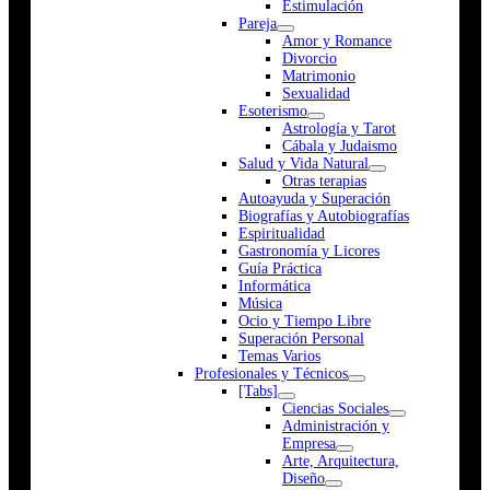
Estimulación
Pareja
Amor y Romance
Divorcio
Matrimonio
Sexualidad
Esoterismo
Astrología y Tarot
Cábala y Judaismo
Salud y Vida Natural
Otras terapias
Autoayuda y Superación
Biografías y Autobiografías
Espiritualidad
Gastronomía y Licores
Guía Práctica
Informática
Música
Ocio y Tiempo Libre
Superación Personal
Temas Varios
Profesionales y Técnicos
[Tabs]
Ciencias Sociales
Administración y
Empresa
Arte, Arquitectura,
Diseño