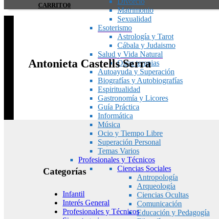
Divorcio
CARRITO
0
Matrimonio
Sexualidad
Esoterismo
Astrología y Tarot
Cábala y Judaismo
Salud y Vida Natural
Antonieta Castells Serra
Otras terapias
Autoayuda y Superación
Biografías y Autobiografías
Espiritualidad
Gastronomía y Licores
Guía Práctica
Informática
Música
Ocio y Tiempo Libre
Superación Personal
Temas Varios
Profesionales y Técnicos
Ciencias Sociales
Categorías
Antropología
Arqueología
Infantil
Ciencias Ocultas
Interés General
Comunicación
Profesionales y Técnicos
Educación y Pedagogía