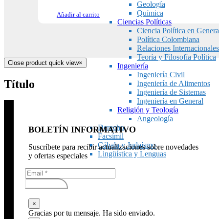
Geología
Química
Añadir al carrito
Ciencias Políticas
Ciencia Política en Genera
Política Colombiana
Relaciones Internacionales
Teoría y Filosofía Política
Close product quick view
×
Ingeniería
Ingeniería Civil
Título
Ingeniería de Alimentos
Ingeniería de Sistemas
Ingeniería en General
Religión y Teología
Angeología
Derecho
BOLETÍN INFORMATIVO
Facsímil
Cábala y Judaísmo
Suscríbete para recibir actualizaciones sobre novedades
Lingüística y Lenguas
y ofertas especiales
Subscribirse
×
Gracias por tu mensaje. Ha sido enviado.