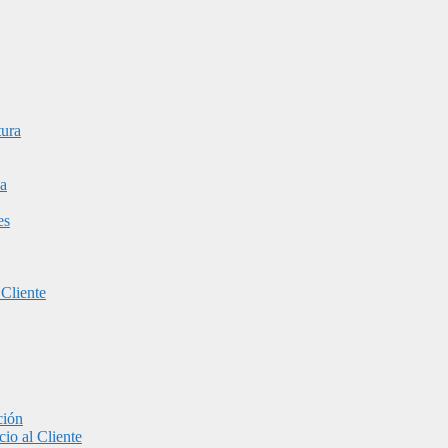
tura
a
es
 Cliente
ción
io al Cliente