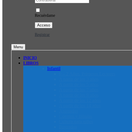
Recuérdame
Registrar
Menu
INICIO
LIBROS
Infantil
0 – 2 Años. Primeros Lectores
A partir de los 3 años
A partir de los 5 años
A partir de los 7 años
A partir de los 9 años
A partir de los 12 años
A partir de los 14 años
Animados
Cuentos y fábulas
Cultura para niños
Ilustrados