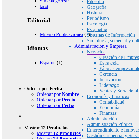
Sin categorizar
Filosofía
tarot
Geografía
Historia
Periodismo
Editorial
Psicología
Psiquiatría
Milenio Publicaciones
(1)
Sistemas de Información
Sociología, sociedad y cul
Administración y Empresa
Idiomas
Negocios
Creación de Empres
Español
(1)
Estrategia
Fábulas empresarial
Gerencia
Innovación
Liderazgo
Ordenar por
Fecha
Ventas y Servicio al
Ordenar por
Nombre
Economía y Finanzas
Ordenar por
Precio
Contabilidad
Ordenar por
Fecha
Economía
Finanzas
Administración
Administración Pública
Mostrar
12 Productos
Emprendimiento e Innova
Mostrar
12 Productos
Gestión Comercial y Servic
Mostrar
24 Productos