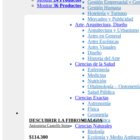
Gestión Empresarial y Ger
Mostrar
36 Productos
Gestión Humana
Hotelería y Turismo
Mercadeo y Publicidad
Arte, Arquitectura, Diseño
Arquitectura y Urbanismo
Artes en General
Artes Escénicas
Artes Visuales
Diseño
Historia del Arte
Ciencias de la Salud
Enfermería
Medicina
Nutrición
Oftalmología – Optometrí
Salud Pública
Ciencias Exactas
Astronomía
Física
Geometría
Matemática
DESCUBRIR LA FIBROMIALGIA
Antonieta Castells Serra
Ciencias Naturales
Biología
$
114.300
Ecología y Medio Ambien