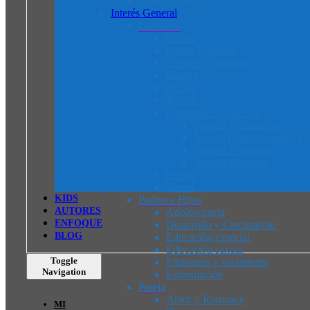
Libros en Inglés
Interés General
Literatura
Cómic
Crítica Literaria
Cuentos y Relatos
Ensayo
Humor
Juvenil
Literatura en General
Novela y Narrativa
Novela Corta, Cuentos y R
Novela Romántica
Novela Histórica
Poesía
Teatro
K
I
D
S
Padres e Hijos
AUTORES
Adolescencia
ENFOQUE
Desarrollo y Crecimiento
BLOG
Educación especial
Educación sexual
Toggle
Embarazo y nacimiento
Navigation
Estimulación
Pareja
Amor y Romance
MI