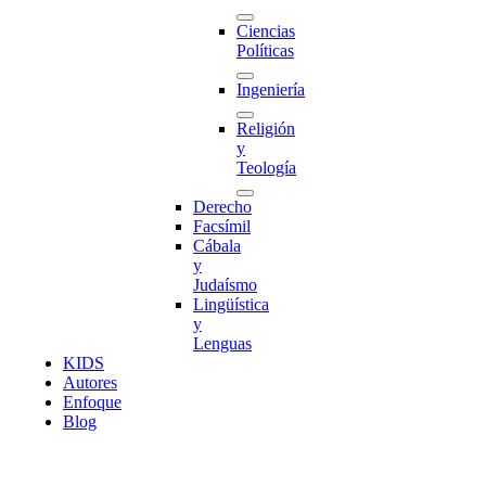
Ciencias
Políticas
Ingeniería
Religión
y
Teología
Derecho
Facsímil
Cábala
y
Judaísmo
Lingüística
y
Lenguas
K
I
D
S
Autores
Enfoque
Blog