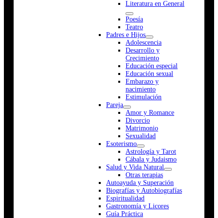
Literatura en General
Poesía
Teatro
Padres e Hijos
Adolescencia
Desarrollo y
Crecimiento
Educación especial
Educación sexual
Embarazo y
nacimiento
Estimulación
Pareja
Amor y Romance
Divorcio
Matrimonio
Sexualidad
Esoterismo
Astrología y Tarot
Cábala y Judaismo
Salud y Vida Natural
Otras terapias
Autoayuda y Superación
Biografías y Autobiografías
Espiritualidad
Gastronomía y Licores
Guía Práctica