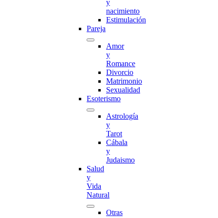
y
nacimiento
Estimulación
Pareja
Amor
y
Romance
Divorcio
Matrimonio
Sexualidad
Esoterismo
Astrología
y
Tarot
Cábala
y
Judaismo
Salud
y
Vida
Natural
Otras