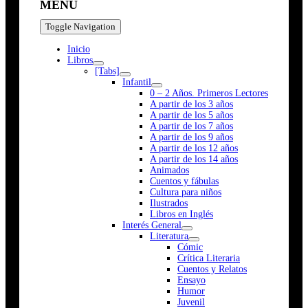
MENÚ
Toggle Navigation
Inicio
Libros
[Tabs]
Infantil
0 – 2 Años. Primeros Lectores
A partir de los 3 años
A partir de los 5 años
A partir de los 7 años
A partir de los 9 años
A partir de los 12 años
A partir de los 14 años
Animados
Cuentos y fábulas
Cultura para niños
Ilustrados
Libros en Inglés
Interés General
Literatura
Cómic
Crítica Literaria
Cuentos y Relatos
Ensayo
Humor
Juvenil