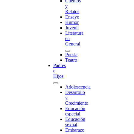
Cuentos
y
Relatos
Ensayo
Humor
Juvenil
Literatura
en
General
Poesía
Teatro
Padres
e
Hijos
Adolescencia
Desarrollo
y
Crecimiento
Educación
especial
Educación
sexual
Embarazo