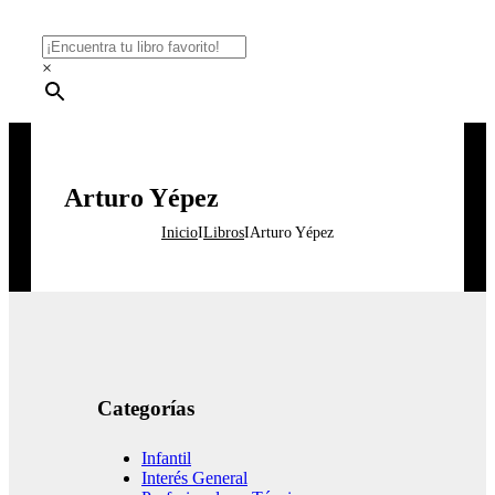
×
Arturo Yépez
Inicio
I
Libros
I
Arturo Yépez
Categorías
Infantil
Interés General