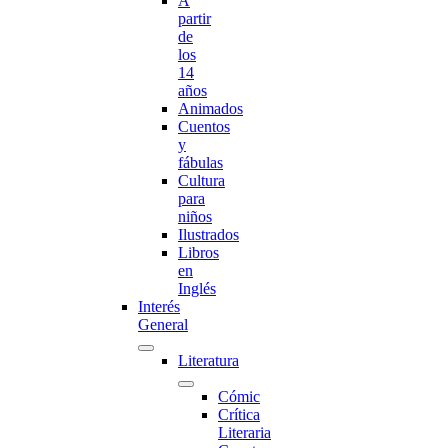
A
partir
de
los
14
años
Animados
Cuentos
y
fábulas
Cultura
para
niños
Ilustrados
Libros
en
Inglés
Interés
General
Literatura
Cómic
Crítica
Literaria