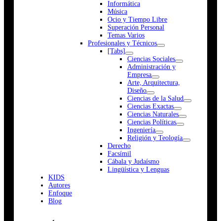
Informática
Música
Ocio y Tiempo Libre
Superación Personal
Temas Varios
Profesionales y Técnicos
[Tabs]
Ciencias Sociales
Administración y
Empresa
Arte, Arquitectura,
Diseño
Ciencias de la Salud
Ciencias Exactas
Ciencias Naturales
Ciencias Políticas
Ingeniería
Religión y Teología
Derecho
Facsímil
Cábala y Judaísmo
Lingüística y Lenguas
K
I
D
S
Autores
Enfoque
Blog