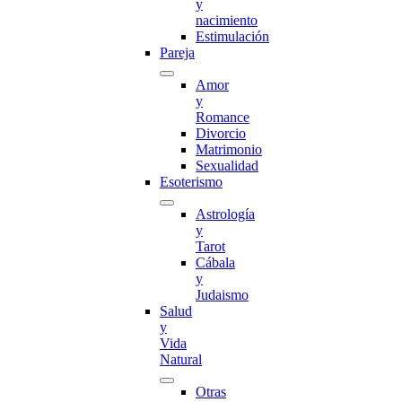
y
nacimiento
Estimulación
Pareja
Amor
y
Romance
Divorcio
Matrimonio
Sexualidad
Esoterismo
Astrología
y
Tarot
Cábala
y
Judaismo
Salud
y
Vida
Natural
Otras