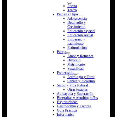
Poesía
Teatro
Padres e Hijos
Adolescencia
Desarrollo y
Crecimiento
Educación especial
Educación sexual
Embarazo y
nacimiento
Estimulación
Pareja
Amor y Romance
Divorcio
Matrimonio
Sexualidad
Esoterismo
Astrología y Tarot
Cábala y Judaismo
Salud y Vida Natural
Otras terapias
Autoayuda y Superación
Biografías y Autobiografías
Espiritualidad
Gastronomía y Licores
Guía Práctica
Informática