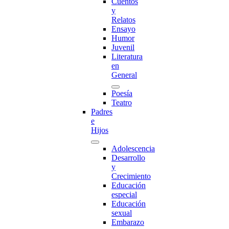
Cuentos
y
Relatos
Ensayo
Humor
Juvenil
Literatura
en
General
Poesía
Teatro
Padres
e
Hijos
Adolescencia
Desarrollo
y
Crecimiento
Educación
especial
Educación
sexual
Embarazo