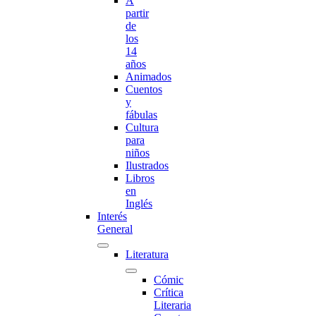
A
partir
de
los
14
años
Animados
Cuentos
y
fábulas
Cultura
para
niños
Ilustrados
Libros
en
Inglés
Interés
General
Literatura
Cómic
Crítica
Literaria