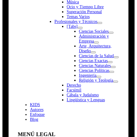
Música
Ocio y Tiempo Libre
Superación Personal
Temas Varios
Profesionales y Técnicos
[Tabs]
Ciencias Sociales
Administración y
Empresa
Arte, Arquitectura,
Diseño
Ciencias de la Salud
Ciencias Exactas
Ciencias Naturales
Ciencias Políticas
Ingeniería
Religión y Teología
Derecho
Facsímil
Cábala y Judaísmo
Lingüística y Lenguas
K
I
D
S
Autores
Enfoque
Blog
MENÚ LEGAL