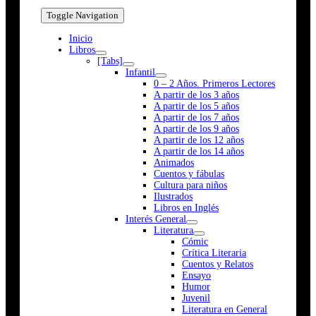
Toggle Navigation
Inicio
Libros
[Tabs]
Infantil
0 – 2 Años. Primeros Lectores
A partir de los 3 años
A partir de los 5 años
A partir de los 7 años
A partir de los 9 años
A partir de los 12 años
A partir de los 14 años
Animados
Cuentos y fábulas
Cultura para niños
Ilustrados
Libros en Inglés
Interés General
Literatura
Cómic
Crítica Literaria
Cuentos y Relatos
Ensayo
Humor
Juvenil
Literatura en General