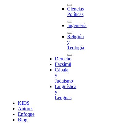
Ciencias
Políticas
Ingeniería
Religión
y
Teología
Derecho
Facsímil
Cábala
y
Judaísmo
Lingüística
y
Lenguas
K
I
D
S
Autores
Enfoque
Blog