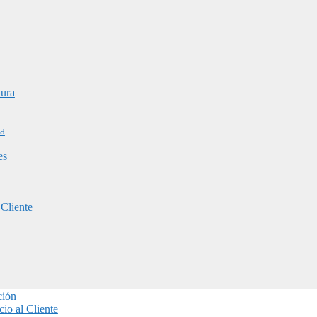
tura
a
es
 Cliente
ción
io al Cliente