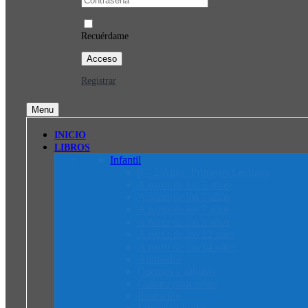
Recuérdame
Registrar
Menu
INICIO
LIBROS
Infantil
0 – 2 Años. Primeros Lectores
A partir de los 3 años
A partir de los 5 años
A partir de los 7 años
A partir de los 9 años
A partir de los 12 años
A partir de los 14 años
Animados
Cuentos y fábulas
Cultura para niños
Ilustrados