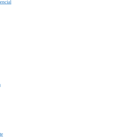
encial
a
te