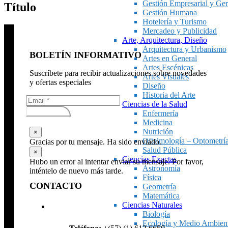
Gestión Empresarial y Ger
Título
Gestión Humana
Hotelería y Turismo
Mercadeo y Publicidad
Arte, Arquitectura, Diseño
Arquitectura y Urbanismo
BOLETÍN INFORMATIVO
Artes en General
Artes Escénicas
Suscríbete para recibir actualizaciones sobre novedades
Artes Visuales
y ofertas especiales
Diseño
Historia del Arte
Ciencias de la Salud
Subscribirse
Enfermería
Medicina
Nutrición
×
Oftalmología – Optometrí
Gracias por tu mensaje. Ha sido enviado.
Salud Pública
×
Ciencias Exactas
Hubo un error al intentar enviar su mensaje. Por favor,
Astronomía
inténtelo de nuevo más tarde.
Física
CONTACTO
Geometría
Matemática
Ciencias Naturales
Biología
Ecología y Medio Ambien