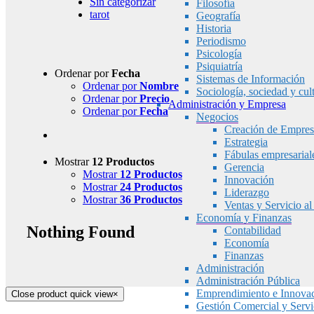
Sin categorizar
Filosofía
tarot
Geografía
Historia
Periodismo
Psicología
Psiquiatría
Ordenar por
Fecha
Sistemas de Información
Ordenar por
Nombre
Sociología, sociedad y cul
Ordenar por
Precio
Administración y Empresa
Ordenar por
Fecha
Negocios
Creación de Empres
Estrategia
Fábulas empresarial
Mostrar
12 Productos
Gerencia
Mostrar
12 Productos
Innovación
Mostrar
24 Productos
Liderazgo
Mostrar
36 Productos
Ventas y Servicio al
Economía y Finanzas
Nothing Found
Contabilidad
Economía
Finanzas
Administración
Administración Pública
Emprendimiento e Innova
Close product quick view
×
Gestión Comercial y Servic