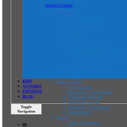
Libros en Inglés
Interés General
Literatura
Cómic
Crítica Literaria
Cuentos y Relatos
Ensayo
Humor
Juvenil
Literatura en General
Novela y Narrativa
Novela Corta, Cuentos y R
Novela Romántica
Novela Histórica
Poesía
Teatro
K
I
D
S
Padres e Hijos
AUTORES
Adolescencia
ENFOQUE
Desarrollo y Crecimiento
BLOG
Educación especial
Educación sexual
Toggle
Embarazo y nacimiento
Navigation
Estimulación
Pareja
Amor y Romance
MI