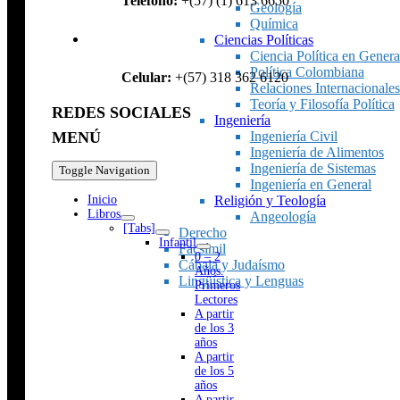
Teléfono:
+(57) (1) 613 6650
Geología
Química
Ciencias Políticas
Ciencia Política en Genera
Política Colombiana
Celular:
+(57) 318 362 6120
Relaciones Internacionales
Teoría y Filosofía Política
REDES SOCIALES
Ingeniería
Ingeniería Civil
MENÚ
Ingeniería de Alimentos
Ingeniería de Sistemas
Toggle Navigation
Ingeniería en General
Religión y Teología
Inicio
Libros
Angeología
[Tabs]
Derecho
Infantil
Facsímil
0 – 2
Cábala y Judaísmo
Años.
Lingüística y Lenguas
Primeros
Lectores
A partir
de los 3
años
A partir
de los 5
años
A partir