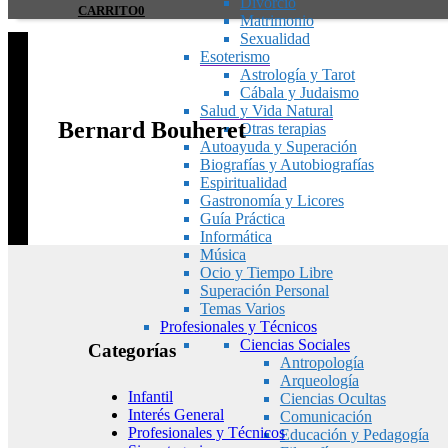
Divorcio
CARRITO
0
Matrimonio
Sexualidad
Esoterismo
Astrología y Tarot
Cábala y Judaismo
Salud y Vida Natural
Bernard Bouheret
Otras terapias
Autoayuda y Superación
Biografías y Autobiografías
Espiritualidad
Gastronomía y Licores
Guía Práctica
Informática
Música
Ocio y Tiempo Libre
Superación Personal
Temas Varios
Profesionales y Técnicos
Ciencias Sociales
Categorías
Antropología
Arqueología
Infantil
Ciencias Ocultas
Interés General
Comunicación
Profesionales y Técnicos
Educación y Pedagogía