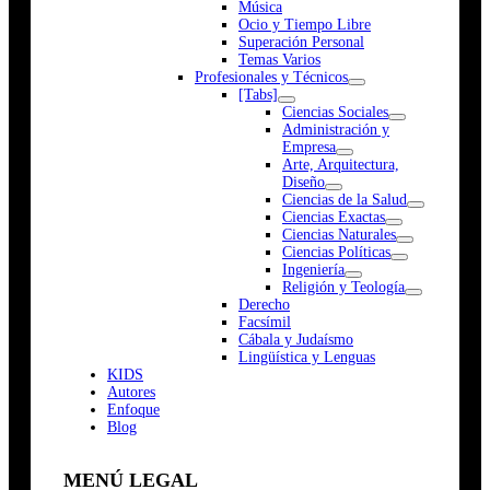
Música
Ocio y Tiempo Libre
Superación Personal
Temas Varios
Profesionales y Técnicos
[Tabs]
Ciencias Sociales
Administración y
Empresa
Arte, Arquitectura,
Diseño
Ciencias de la Salud
Ciencias Exactas
Ciencias Naturales
Ciencias Políticas
Ingeniería
Religión y Teología
Derecho
Facsímil
Cábala y Judaísmo
Lingüística y Lenguas
K
I
D
S
Autores
Enfoque
Blog
MENÚ LEGAL