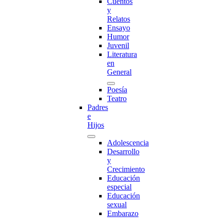
Cuentos
y
Relatos
Ensayo
Humor
Juvenil
Literatura
en
General
Poesía
Teatro
Padres
e
Hijos
Adolescencia
Desarrollo
y
Crecimiento
Educación
especial
Educación
sexual
Embarazo