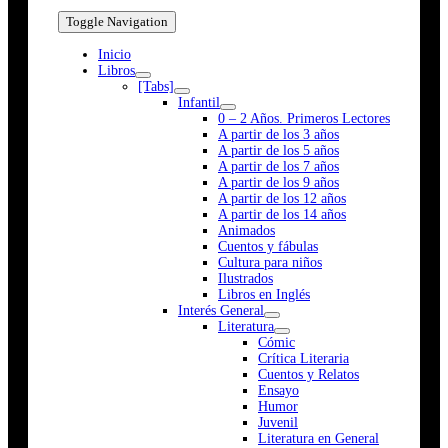
Toggle Navigation
Inicio
Libros
[Tabs]
Infantil
0 – 2 Años. Primeros Lectores
A partir de los 3 años
A partir de los 5 años
A partir de los 7 años
A partir de los 9 años
A partir de los 12 años
A partir de los 14 años
Animados
Cuentos y fábulas
Cultura para niños
Ilustrados
Libros en Inglés
Interés General
Literatura
Cómic
Crítica Literaria
Cuentos y Relatos
Ensayo
Humor
Juvenil
Literatura en General