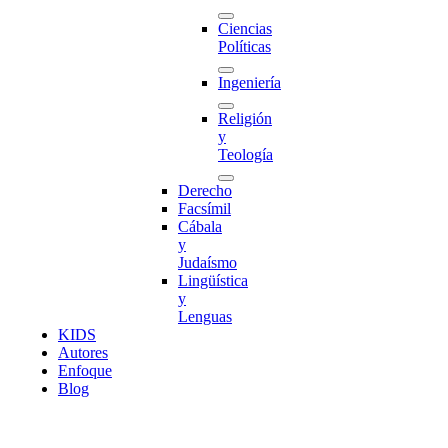
Ciencias
Políticas
Ingeniería
Religión
y
Teología
Derecho
Facsímil
Cábala
y
Judaísmo
Lingüística
y
Lenguas
K
I
D
S
Autores
Enfoque
Blog