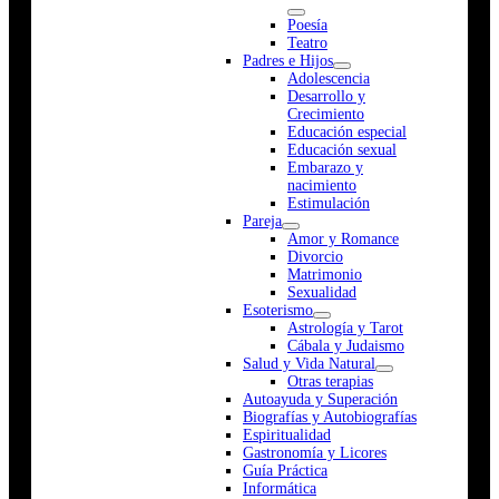
Poesía
Teatro
Padres e Hijos
Adolescencia
Desarrollo y
Crecimiento
Educación especial
Educación sexual
Embarazo y
nacimiento
Estimulación
Pareja
Amor y Romance
Divorcio
Matrimonio
Sexualidad
Esoterismo
Astrología y Tarot
Cábala y Judaismo
Salud y Vida Natural
Otras terapias
Autoayuda y Superación
Biografías y Autobiografías
Espiritualidad
Gastronomía y Licores
Guía Práctica
Informática