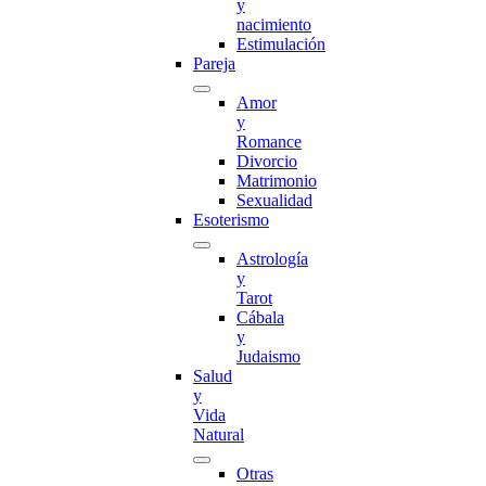
y
nacimiento
Estimulación
Pareja
Amor
y
Romance
Divorcio
Matrimonio
Sexualidad
Esoterismo
Astrología
y
Tarot
Cábala
y
Judaismo
Salud
y
Vida
Natural
Otras