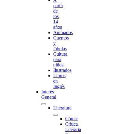
A
partir
de
los
14
años
Animados
Cuentos
y
fábulas
Cultura
para
niños
Ilustrados
Libros
en
Inglés
Interés
General
Literatura
Cómic
Crítica
Literaria