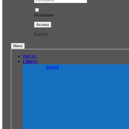
Recuérdame
Registrar
Menu
INICIO
LIBROS
Infantil
0 – 2 Años. Primeros Lectores
A partir de los 3 años
A partir de los 5 años
A partir de los 7 años
A partir de los 9 años
A partir de los 12 años
A partir de los 14 años
Animados
Cuentos y fábulas
Cultura para niños
Ilustrados