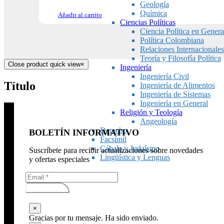
Geología
Química
Añadir al carrito
Ciencias Políticas
Ciencia Política en Genera
Política Colombiana
Relaciones Internacionales
Teoría y Filosofía Política
Close product quick view
×
Ingeniería
Ingeniería Civil
Título
Ingeniería de Alimentos
Ingeniería de Sistemas
Ingeniería en General
Religión y Teología
Angeología
Derecho
BOLETÍN INFORMATIVO
Facsímil
Cábala y Judaísmo
Suscríbete para recibir actualizaciones sobre novedades
Lingüística y Lenguas
y ofertas especiales
Subscribirse
×
Gracias por tu mensaje. Ha sido enviado.