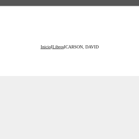
Inicio
I
Libros
I
CARSON, DAVID