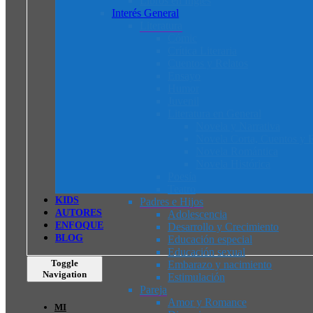
Libros en Inglés
Interés General
Literatura
Cómic
Crítica Literaria
Cuentos y Relatos
Ensayo
Humor
Juvenil
Literatura en General
Novela y Narrativa
Novela Corta, Cuentos y R
Novela Romántica
Novela Histórica
Poesía
Teatro
K
I
D
S
Padres e Hijos
AUTORES
Adolescencia
ENFOQUE
Desarrollo y Crecimiento
BLOG
Educación especial
Educación sexual
Toggle
Embarazo y nacimiento
Navigation
Estimulación
Pareja
Amor y Romance
MI