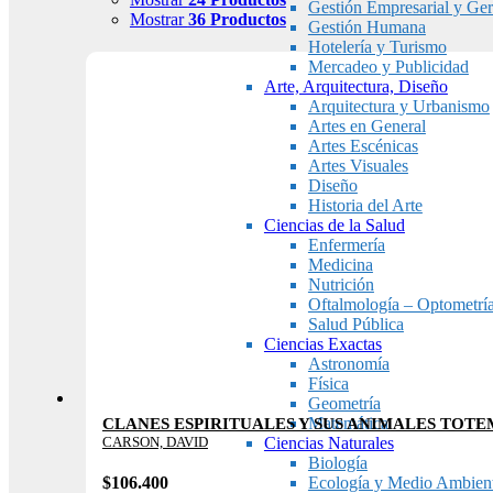
Gestión Empresarial y Ger
Mostrar
36 Productos
Gestión Humana
Hotelería y Turismo
Mercadeo y Publicidad
Arte, Arquitectura, Diseño
Arquitectura y Urbanismo
Artes en General
Artes Escénicas
Artes Visuales
Diseño
Historia del Arte
Ciencias de la Salud
Enfermería
Medicina
Nutrición
Oftalmología – Optometrí
Salud Pública
Ciencias Exactas
Astronomía
Física
Geometría
Matemática
CLANES ESPIRITUALES Y SUS ANIMALES TOTE
CARSON, DAVID
Ciencias Naturales
Biología
$
106.400
Ecología y Medio Ambien