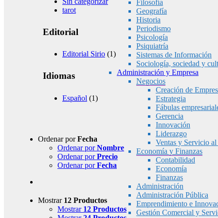
Sin categorizar
Filosofía
tarot
Geografía
Historia
Periodismo
Editorial
Psicología
Psiquiatría
Editorial Sirio
(1)
Sistemas de Información
Sociología, sociedad y cul
Administración y Empresa
Idiomas
Negocios
Creación de Empres
Español
(1)
Estrategia
Fábulas empresarial
Gerencia
Innovación
Liderazgo
Ordenar por
Fecha
Ventas y Servicio al
Ordenar por
Nombre
Economía y Finanzas
Ordenar por
Precio
Contabilidad
Ordenar por
Fecha
Economía
Finanzas
Administración
Administración Pública
Mostrar
12 Productos
Emprendimiento e Innova
Mostrar
12 Productos
Gestión Comercial y Servic
Mostrar
24 Productos