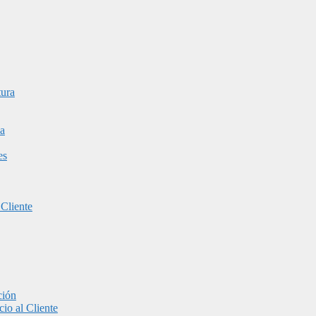
tura
a
es
 Cliente
ción
io al Cliente