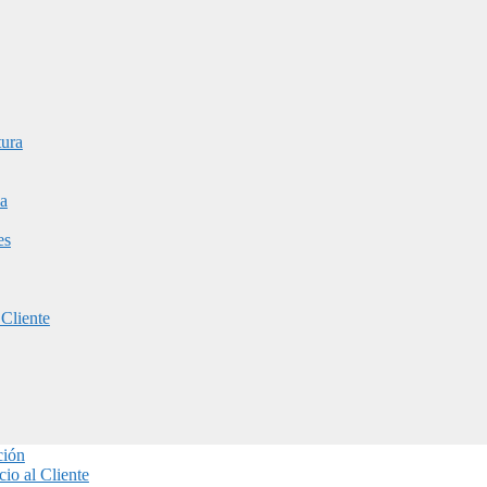
tura
a
es
 Cliente
ción
io al Cliente