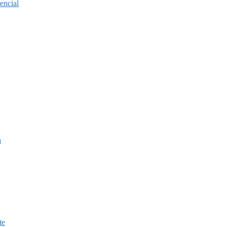
encial
a
te