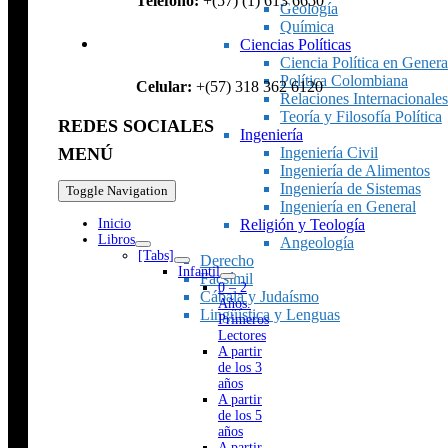
Teléfono:
+(57) (1) 613 6650
Geología
Química
Ciencias Políticas
Ciencia Política en Genera
Política Colombiana
Celular:
+(57) 318 362 6120
Relaciones Internacionales
Teoría y Filosofía Política
REDES SOCIALES
Ingeniería
Ingeniería Civil
MENÚ
Ingeniería de Alimentos
Ingeniería de Sistemas
Toggle Navigation
Ingeniería en General
Religión y Teología
Inicio
Libros
Angeología
[Tabs]
Derecho
Infantil
Facsímil
0 – 2
Cábala y Judaísmo
Años.
Lingüística y Lenguas
Primeros
Lectores
A partir
de los 3
años
A partir
de los 5
años
A partir