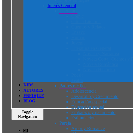
Libros en Inglés
Interés General
Literatura
Cómic
Crítica Literaria
Cuentos y Relatos
Ensayo
Humor
Juvenil
Literatura en General
Novela y Narrativa
Novela Corta, Cuentos y R
Novela Romántica
Novela Histórica
Poesía
Teatro
K
I
D
S
Padres e Hijos
AUTORES
Adolescencia
ENFOQUE
Desarrollo y Crecimiento
BLOG
Educación especial
Educación sexual
Toggle
Embarazo y nacimiento
Navigation
Estimulación
Pareja
Amor y Romance
MI