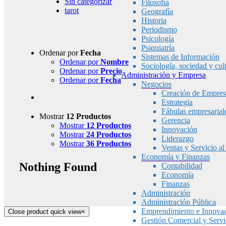
Sin categorizar
Filosofía
tarot
Geografía
Historia
Periodismo
Psicología
Psiquiatría
Ordenar por
Fecha
Sistemas de Información
Ordenar por
Nombre
Sociología, sociedad y cul
Ordenar por
Precio
Administración y Empresa
Ordenar por
Fecha
Negocios
Creación de Empres
Estrategia
Fábulas empresarial
Mostrar
12 Productos
Gerencia
Mostrar
12 Productos
Innovación
Mostrar
24 Productos
Liderazgo
Mostrar
36 Productos
Ventas y Servicio al
Economía y Finanzas
Nothing Found
Contabilidad
Economía
Finanzas
Administración
Administración Pública
Emprendimiento e Innova
Close product quick view
×
Gestión Comercial y Servic