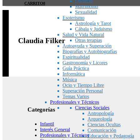
Divorcio
CARRITO
0
Matrimonio
Sexualidad
Esoterismo
Astrología y Tarot
Cábala y Judaismo
Salud y Vida Natural
Claudia Filker
Otras terapias
Autoayuda y Superación
Biografías y Autobiografías
Espiritualidad
Gastronomía y Licores
Guía Práctica
Informática
Música
Ocio y Tiempo Libre
Superación Personal
Temas Varios
Profesionales y Técnicos
Ciencias Sociales
Categorías
Antropología
Arqueología
Infantil
Ciencias Ocultas
Interés General
Comunicación
Profesionales y Técnicos
Educación y Pedagogía