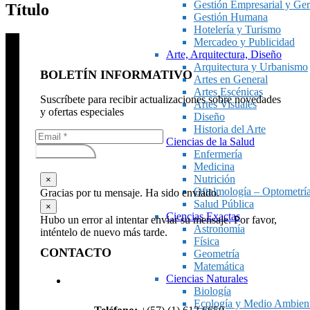
Gestión Empresarial y Ger
Título
Gestión Humana
Hotelería y Turismo
Mercadeo y Publicidad
Arte, Arquitectura, Diseño
Arquitectura y Urbanismo
BOLETÍN INFORMATIVO
Artes en General
Artes Escénicas
Suscríbete para recibir actualizaciones sobre novedades
Artes Visuales
y ofertas especiales
Diseño
Historia del Arte
Ciencias de la Salud
Subscribirse
Enfermería
Medicina
Nutrición
×
Oftalmología – Optometrí
Gracias por tu mensaje. Ha sido enviado.
Salud Pública
×
Ciencias Exactas
Hubo un error al intentar enviar su mensaje. Por favor,
Astronomía
inténtelo de nuevo más tarde.
Física
CONTACTO
Geometría
Matemática
Ciencias Naturales
Biología
Ecología y Medio Ambien