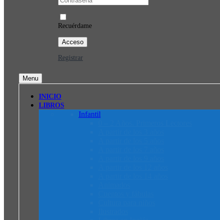
Recuérdame
Registrar
Menu
INICIO
LIBROS
Infantil
0 – 2 Años. Primeros Lectores
A partir de los 3 años
A partir de los 5 años
A partir de los 7 años
A partir de los 9 años
A partir de los 12 años
A partir de los 14 años
Animados
Cuentos y fábulas
Cultura para niños
Ilustrados