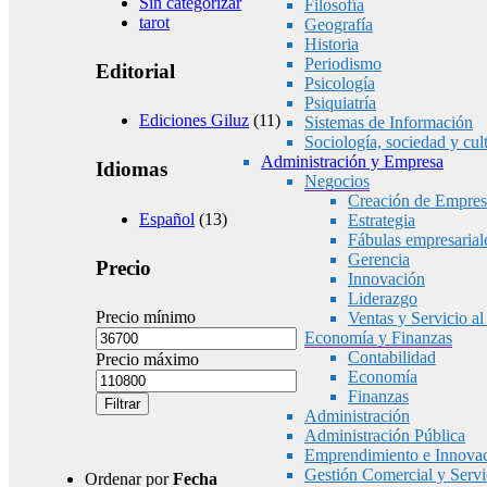
Sin categorizar
Filosofía
tarot
Geografía
Historia
Periodismo
Editorial
Psicología
Psiquiatría
Ediciones Giluz
(11)
Sistemas de Información
Sociología, sociedad y cul
Administración y Empresa
Idiomas
Negocios
Creación de Empres
Español
(13)
Estrategia
Fábulas empresarial
Gerencia
Precio
Innovación
Liderazgo
Precio mínimo
Ventas y Servicio al
Economía y Finanzas
Contabilidad
Precio máximo
Economía
Finanzas
Filtrar
Administración
Administración Pública
Emprendimiento e Innova
Gestión Comercial y Servic
Ordenar por
Fecha