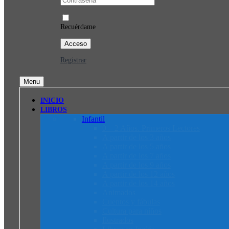
Recuérdame
Registrar
Menu
INICIO
LIBROS
Infantil
0 – 2 Años. Primeros Lectores
A partir de los 3 años
A partir de los 5 años
A partir de los 7 años
A partir de los 9 años
A partir de los 12 años
A partir de los 14 años
Animados
Cuentos y fábulas
Cultura para niños
Ilustrados