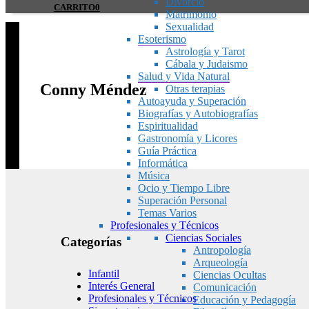
Divorcio
CARRITO
0
Matrimonio
Sexualidad
Esoterismo
Astrología y Tarot
Cábala y Judaismo
Salud y Vida Natural
Conny Méndez
Otras terapias
Autoayuda y Superación
Biografías y Autobiografías
Espiritualidad
Gastronomía y Licores
Guía Práctica
Informática
Música
Ocio y Tiempo Libre
Superación Personal
Temas Varios
Profesionales y Técnicos
Ciencias Sociales
Categorías
Antropología
Arqueología
Infantil
Ciencias Ocultas
Interés General
Comunicación
Profesionales y Técnicos
Educación y Pedagogía