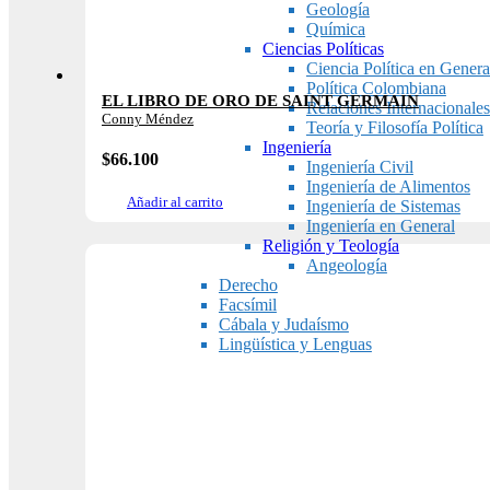
Geología
Química
Ciencias Políticas
Ciencia Política en Genera
Política Colombiana
EL LIBRO DE ORO DE SAINT GERMAIN
Relaciones Internacionales
Conny Méndez
Teoría y Filosofía Política
Ingeniería
$
66.100
Ingeniería Civil
Ingeniería de Alimentos
Añadir al carrito
Ingeniería de Sistemas
Ingeniería en General
Religión y Teología
Angeología
Derecho
Facsímil
Cábala y Judaísmo
Lingüística y Lenguas