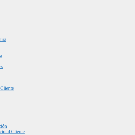
tura
a
es
 Cliente
ción
io al Cliente