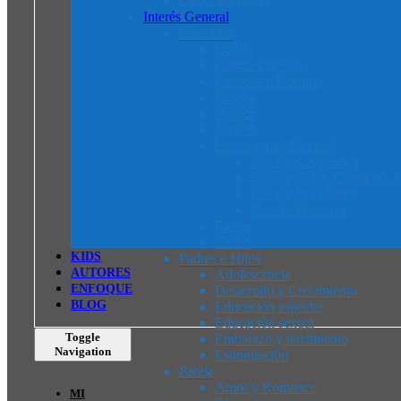
Libros en Inglés
Interés General
Literatura
Cómic
Crítica Literaria
Cuentos y Relatos
Ensayo
Humor
Juvenil
Literatura en General
Novela y Narrativa
Novela Corta, Cuentos y R
Novela Romántica
Novela Histórica
Poesía
Teatro
K
I
D
S
Padres e Hijos
AUTORES
Adolescencia
ENFOQUE
Desarrollo y Crecimiento
BLOG
Educación especial
Educación sexual
Toggle
Embarazo y nacimiento
Navigation
Estimulación
Pareja
Amor y Romance
MI