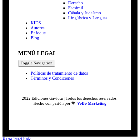
Derecho
Facsímil
Cábala y Judaísmo
Lingüística y Lenguas
K
I
D
S
Autores
Enfoque
Blog
MENÚ LEGAL
Toggle Navigation
Políticas de tratamiento de datos
Términos y Condiciones
2022 Ediciones Gaviota | Todos los derechos reservados |
Hecho con pasión por 🧡
VoBo Marketing
Page load link