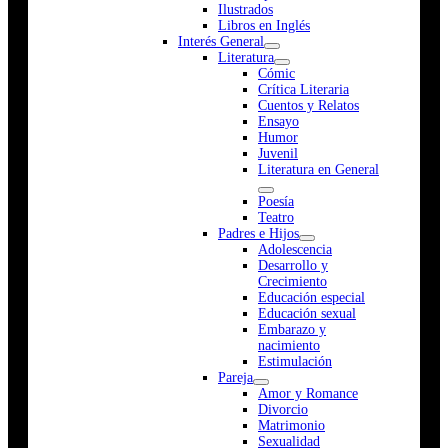
Ilustrados
Libros en Inglés
Interés General
Literatura
Cómic
Crítica Literaria
Cuentos y Relatos
Ensayo
Humor
Juvenil
Literatura en General
Poesía
Teatro
Padres e Hijos
Adolescencia
Desarrollo y
Crecimiento
Educación especial
Educación sexual
Embarazo y
nacimiento
Estimulación
Pareja
Amor y Romance
Divorcio
Matrimonio
Sexualidad