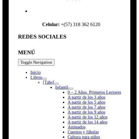
Celular:
+(57) 318 362 6120
REDES SOCIALES
MENÚ
Toggle Navigation
Inicio
Libros
[Tabs]
Infantil
0 – 2 Años. Primeros Lectores
A partir de los 3 años
A partir de los 5 años
A partir de los 7 años
A partir de los 9 años
A partir de los 12 años
A partir de los 14 años
Animados
Cuentos y fábulas
Cultura para niños