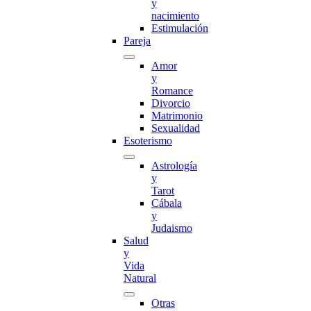
y
nacimiento
Estimulación
Pareja
Amor
y
Romance
Divorcio
Matrimonio
Sexualidad
Esoterismo
Astrología
y
Tarot
Cábala
y
Judaismo
Salud
y
Vida
Natural
Otras