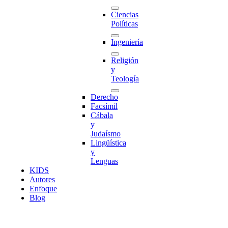
Ciencias
Políticas
Ingeniería
Religión
y
Teología
Derecho
Facsímil
Cábala
y
Judaísmo
Lingüística
y
Lenguas
K
I
D
S
Autores
Enfoque
Blog