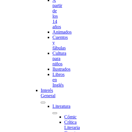
A
partir
de
los
14
años
Animados
Cuentos
y
fábulas
Cultura
para
niños
Ilustrados
Libros
en
Inglés
Interés
General
Literatura
Cómic
Crítica
Literaria