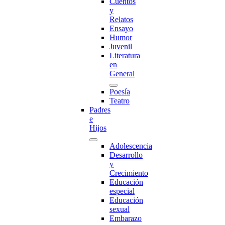
Cuentos
y
Relatos
Ensayo
Humor
Juvenil
Literatura
en
General
Poesía
Teatro
Padres
e
Hijos
Adolescencia
Desarrollo
y
Crecimiento
Educación
especial
Educación
sexual
Embarazo