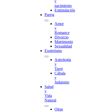
y
nacimiento
Estimulación
Pareja
Amor
y
Romance
Divorcio
Matrimonio
Sexualidad
Esoterismo
Astrología
y
Tarot
Cábala
y
Judaismo
Salud
y
Vida
Natural
Otras