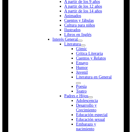
A partir de los 9 años
A partir de los 12 años
A partir de los 14 años
Animados
Cuentos y fábulas
Cultura para niños
Ilustrados
Libros en Inglés
Interés General
Literatura
Cómic
Crítica Literaria
Cuentos y Relatos
Ensayo
Humor
Juvenil
Literatura en General
Poesía
Teatro
Padres e Hijos
Adolescencia
Desarrollo y
Crecimiento
Educación especial
Educación sexual
Embarazo y
nacimiento