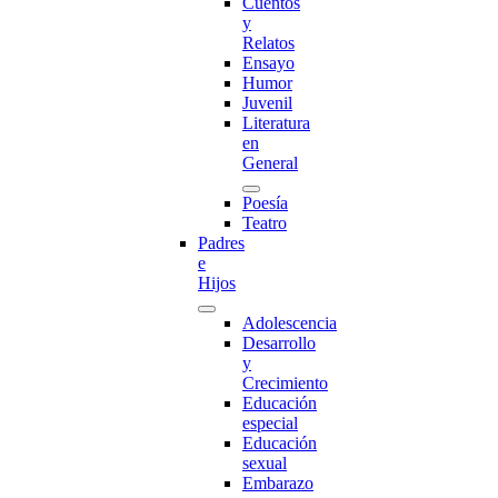
Cuentos
y
Relatos
Ensayo
Humor
Juvenil
Literatura
en
General
Poesía
Teatro
Padres
e
Hijos
Adolescencia
Desarrollo
y
Crecimiento
Educación
especial
Educación
sexual
Embarazo