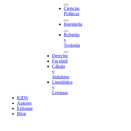
Ciencias
Políticas
Ingeniería
Religión
y
Teología
Derecho
Facsímil
Cábala
y
Judaísmo
Lingüística
y
Lenguas
K
I
D
S
Autores
Enfoque
Blog