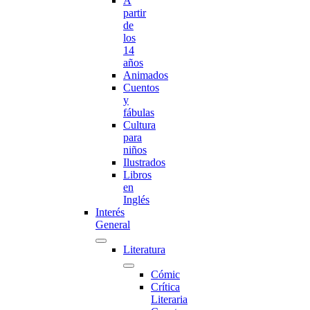
A
partir
de
los
14
años
Animados
Cuentos
y
fábulas
Cultura
para
niños
Ilustrados
Libros
en
Inglés
Interés
General
Literatura
Cómic
Crítica
Literaria