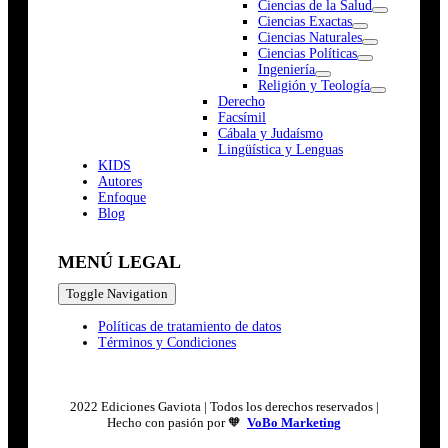
Ciencias de la Salud
Ciencias Exactas
Ciencias Naturales
Ciencias Políticas
Ingeniería
Religión y Teología
Derecho
Facsímil
Cábala y Judaísmo
Lingüística y Lenguas
K
I
D
S
Autores
Enfoque
Blog
MENÚ LEGAL
Toggle Navigation
Políticas de tratamiento de datos
Términos y Condiciones
2022 Ediciones Gaviota | Todos los derechos reservados |
Hecho con pasión por 🧡
VoBo Marketing