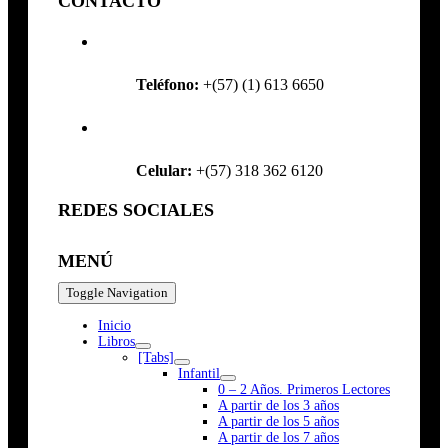
CONTACTO
Teléfono:
+(57) (1) 613 6650
Celular:
+(57) 318 362 6120
REDES SOCIALES
MENÚ
Toggle Navigation
Inicio
Libros
[Tabs]
Infantil
0 – 2 Años. Primeros Lectores
A partir de los 3 años
A partir de los 5 años
A partir de los 7 años