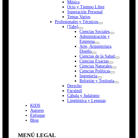
Música
Ocio y Tiempo Libre
Superación Personal
Temas Varios
Profesionales y Técnicos
[Tabs]
Ciencias Sociales
Administración y
Empresa
Arte, Arquitectura,
Diseño
Ciencias de la Salud
Ciencias Exactas
Ciencias Naturales
Ciencias Políticas
Ingeniería
Religión y Teología
Derecho
Facsímil
Cábala y Judaísmo
Lingüística y Lenguas
K
I
D
S
Autores
Enfoque
Blog
MENÚ LEGAL