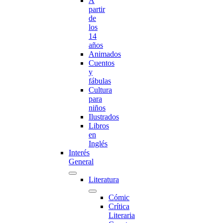
A
partir
de
los
14
años
Animados
Cuentos
y
fábulas
Cultura
para
niños
Ilustrados
Libros
en
Inglés
Interés
General
Literatura
Cómic
Crítica
Literaria