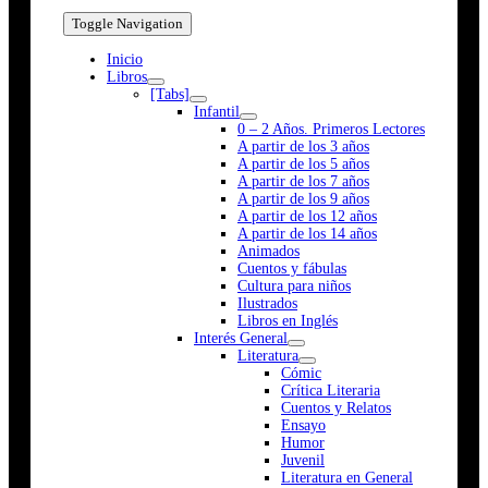
Toggle Navigation
Inicio
Libros
[Tabs]
Infantil
0 – 2 Años. Primeros Lectores
A partir de los 3 años
A partir de los 5 años
A partir de los 7 años
A partir de los 9 años
A partir de los 12 años
A partir de los 14 años
Animados
Cuentos y fábulas
Cultura para niños
Ilustrados
Libros en Inglés
Interés General
Literatura
Cómic
Crítica Literaria
Cuentos y Relatos
Ensayo
Humor
Juvenil
Literatura en General