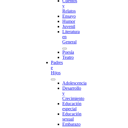
Cuentos
y
Relatos
Ensayo
Humor
Juvenil
Literatura
en
General
Poesía
Teatro
Padres
e
Hijos
Adolescencia
Desarrollo
y
Crecimiento
Educación
especial
Educación
sexual
Embarazo