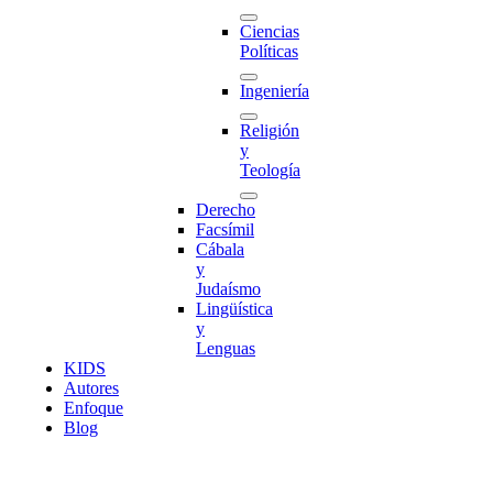
Ciencias
Políticas
Ingeniería
Religión
y
Teología
Derecho
Facsímil
Cábala
y
Judaísmo
Lingüística
y
Lenguas
K
I
D
S
Autores
Enfoque
Blog