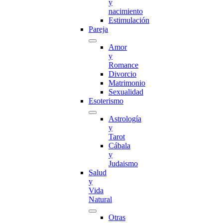
y
nacimiento
Estimulación
Pareja
Amor
y
Romance
Divorcio
Matrimonio
Sexualidad
Esoterismo
Astrología
y
Tarot
Cábala
y
Judaismo
Salud
y
Vida
Natural
Otras