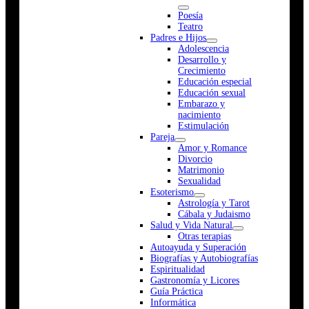
Poesía
Teatro
Padres e Hijos
Adolescencia
Desarrollo y
Crecimiento
Educación especial
Educación sexual
Embarazo y
nacimiento
Estimulación
Pareja
Amor y Romance
Divorcio
Matrimonio
Sexualidad
Esoterismo
Astrología y Tarot
Cábala y Judaismo
Salud y Vida Natural
Otras terapias
Autoayuda y Superación
Biografías y Autobiografías
Espiritualidad
Gastronomía y Licores
Guía Práctica
Informática