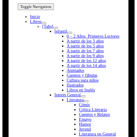
Toggle Navigation
Inicio
Libros
[Tabs]
Infantil
0 – 2 Años. Primeros Lectores
A partir de los 3 años
A partir de los 5 años
A partir de los 7 años
A partir de los 9 años
A partir de los 12 años
A partir de los 14 años
Animados
Cuentos y fábulas
Cultura para niños
Ilustrados
Libros en Inglés
Interés General
Literatura
Cómic
Crítica Literaria
Cuentos y Relatos
Ensayo
Humor
Juvenil
Literatura en General