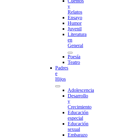
Cuentos
y
Relatos
Ensayo
Humor
Juvenil
Literatura
en
General
Poesía
Teatro
Padres
e
Hijos
Adolescencia
Desarrollo
y
Crecimiento
Educación
especial
Educación
sexual
Embarazo