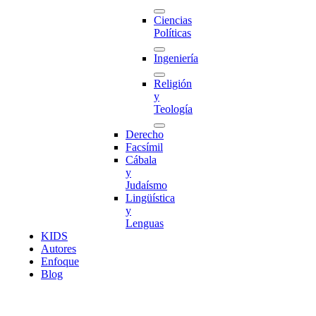
Ciencias
Políticas
Ingeniería
Religión
y
Teología
Derecho
Facsímil
Cábala
y
Judaísmo
Lingüística
y
Lenguas
K
I
D
S
Autores
Enfoque
Blog