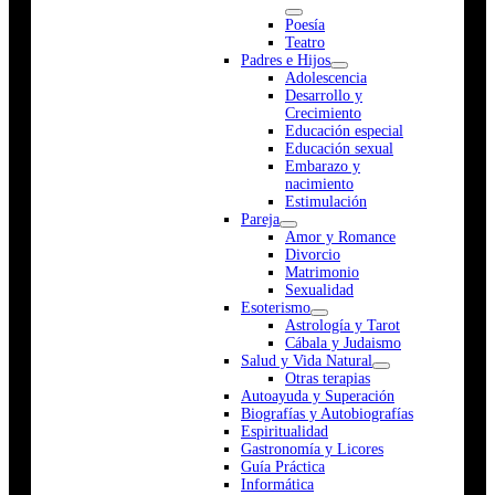
Poesía
Teatro
Padres e Hijos
Adolescencia
Desarrollo y
Crecimiento
Educación especial
Educación sexual
Embarazo y
nacimiento
Estimulación
Pareja
Amor y Romance
Divorcio
Matrimonio
Sexualidad
Esoterismo
Astrología y Tarot
Cábala y Judaismo
Salud y Vida Natural
Otras terapias
Autoayuda y Superación
Biografías y Autobiografías
Espiritualidad
Gastronomía y Licores
Guía Práctica
Informática