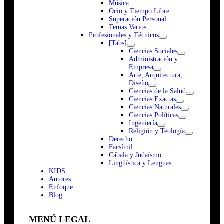
Música
Ocio y Tiempo Libre
Superación Personal
Temas Varios
Profesionales y Técnicos
[Tabs]
Ciencias Sociales
Administración y
Empresa
Arte, Arquitectura,
Diseño
Ciencias de la Salud
Ciencias Exactas
Ciencias Naturales
Ciencias Políticas
Ingeniería
Religión y Teología
Derecho
Facsímil
Cábala y Judaísmo
Lingüística y Lenguas
K
I
D
S
Autores
Enfoque
Blog
MENÚ LEGAL