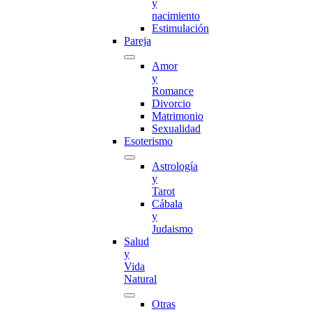
y
nacimiento
Estimulación
Pareja
Amor
y
Romance
Divorcio
Matrimonio
Sexualidad
Esoterismo
Astrología
y
Tarot
Cábala
y
Judaismo
Salud
y
Vida
Natural
Otras