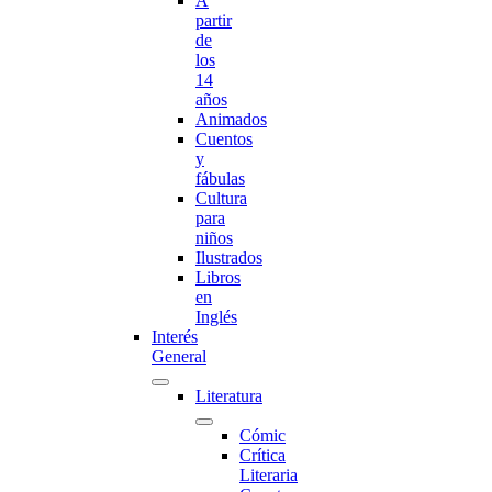
A
partir
de
los
14
años
Animados
Cuentos
y
fábulas
Cultura
para
niños
Ilustrados
Libros
en
Inglés
Interés
General
Literatura
Cómic
Crítica
Literaria