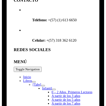
CONTACTO
Teléfono:
+(57) (1) 613 6650
Celular:
+(57) 318 362 6120
REDES SOCIALES
MENÚ
Toggle Navigation
Inicio
Libros
[Tabs]
Infantil
0 – 2 Años. Primeros Lectores
A partir de los 3 años
A partir de los 5 años
A partir de los 7 años