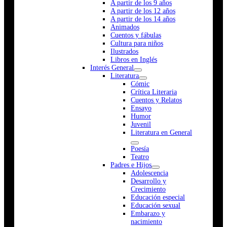
A partir de los 9 años
A partir de los 12 años
A partir de los 14 años
Animados
Cuentos y fábulas
Cultura para niños
Ilustrados
Libros en Inglés
Interés General
Literatura
Cómic
Crítica Literaria
Cuentos y Relatos
Ensayo
Humor
Juvenil
Literatura en General
Poesía
Teatro
Padres e Hijos
Adolescencia
Desarrollo y
Crecimiento
Educación especial
Educación sexual
Embarazo y
nacimiento