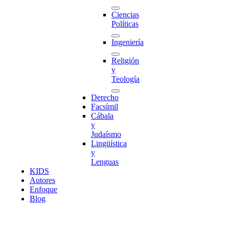
Ciencias
Políticas
Ingeniería
Religión
y
Teología
Derecho
Facsímil
Cábala
y
Judaísmo
Lingüística
y
Lenguas
K
I
D
S
Autores
Enfoque
Blog