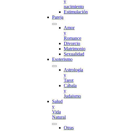
y
nacimiento
Estimulación
Pareja
Amor
y
Romance
Divorcio
Matrimonio
Sexualidad
Esoterismo
Astrología
y
Tarot
Cábala
y
Judaismo
Salud
y
Vida
Natural
Otras