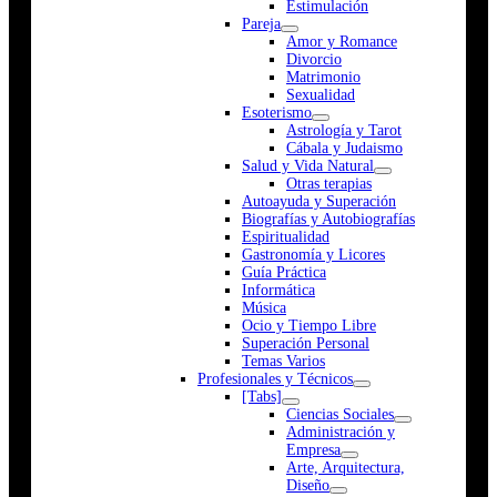
Estimulación
Pareja
Amor y Romance
Divorcio
Matrimonio
Sexualidad
Esoterismo
Astrología y Tarot
Cábala y Judaismo
Salud y Vida Natural
Otras terapias
Autoayuda y Superación
Biografías y Autobiografías
Espiritualidad
Gastronomía y Licores
Guía Práctica
Informática
Música
Ocio y Tiempo Libre
Superación Personal
Temas Varios
Profesionales y Técnicos
[Tabs]
Ciencias Sociales
Administración y
Empresa
Arte, Arquitectura,
Diseño