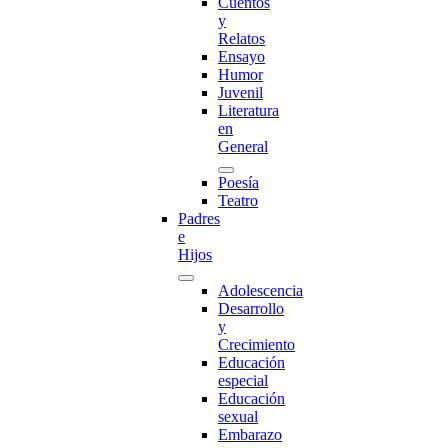
Cuentos
y
Relatos
Ensayo
Humor
Juvenil
Literatura
en
General
Poesía
Teatro
Padres
e
Hijos
Adolescencia
Desarrollo
y
Crecimiento
Educación
especial
Educación
sexual
Embarazo