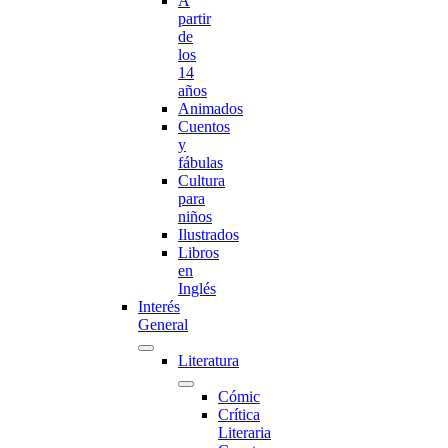
A
partir
de
los
14
años
Animados
Cuentos
y
fábulas
Cultura
para
niños
Ilustrados
Libros
en
Inglés
Interés
General
Literatura
Cómic
Crítica
Literaria