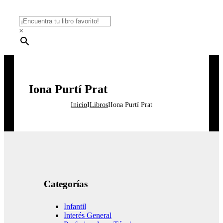
×
Iona Purtí Prat
Inicio
I
Libros
I
Iona Purtí Prat
Categorías
Infantil
Interés General