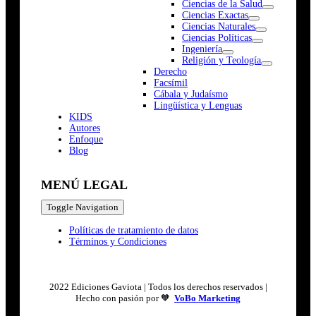
Ciencias de la Salud
Ciencias Exactas
Ciencias Naturales
Ciencias Políticas
Ingeniería
Religión y Teología
Derecho
Facsímil
Cábala y Judaísmo
Lingüística y Lenguas
K
I
D
S
Autores
Enfoque
Blog
MENÚ LEGAL
Toggle Navigation
Políticas de tratamiento de datos
Términos y Condiciones
2022 Ediciones Gaviota | Todos los derechos reservados |
Hecho con pasión por 🧡
VoBo Marketing