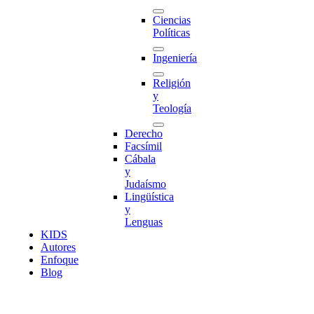
Ciencias
Políticas
Ingeniería
Religión
y
Teología
Derecho
Facsímil
Cábala
y
Judaísmo
Lingüística
y
Lenguas
K
I
D
S
Autores
Enfoque
Blog