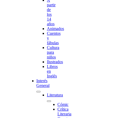
A
partir
de
los
14
años
Animados
Cuentos
y
fábulas
Cultura
para
niños
Ilustrados
Libros
en
Inglés
Interés
General
Literatura
Cómic
Crítica
Literaria