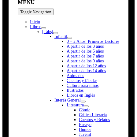
MENÚ
Toggle Navigation
Inicio
Libros
[Tabs]
Infantil
0 – 2 Años. Primeros Lectores
A partir de los 3 años
A partir de los 5 años
A partir de los 7 años
A partir de los 9 años
A partir de los 12 años
A partir de los 14 años
Animados
Cuentos y fábulas
Cultura para niños
Ilustrados
Libros en Inglés
Interés General
Literatura
Cómic
Crítica Literaria
Cuentos y Relatos
Ensayo
Humor
Juvenil