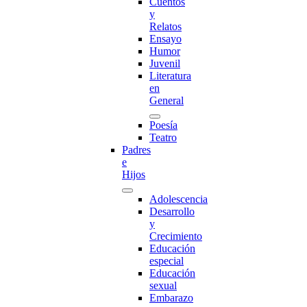
Cuentos
y
Relatos
Ensayo
Humor
Juvenil
Literatura
en
General
Poesía
Teatro
Padres
e
Hijos
Adolescencia
Desarrollo
y
Crecimiento
Educación
especial
Educación
sexual
Embarazo