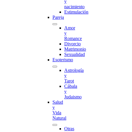
y
nacimiento
Estimulación
Pareja
Amor
y
Romance
Divorcio
Matrimonio
Sexualidad
Esoterismo
Astrología
y
Tarot
Cábala
y
Judaismo
Salud
y
Vida
Natural
Otras