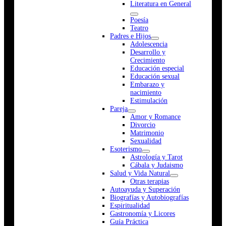
Literatura en General
Poesía
Teatro
Padres e Hijos
Adolescencia
Desarrollo y
Crecimiento
Educación especial
Educación sexual
Embarazo y
nacimiento
Estimulación
Pareja
Amor y Romance
Divorcio
Matrimonio
Sexualidad
Esoterismo
Astrología y Tarot
Cábala y Judaismo
Salud y Vida Natural
Otras terapias
Autoayuda y Superación
Biografías y Autobiografías
Espiritualidad
Gastronomía y Licores
Guía Práctica