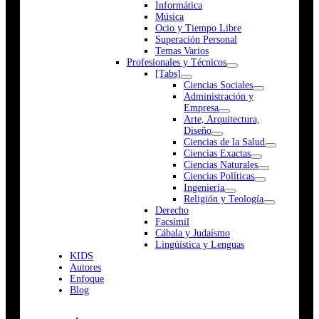
Informática
Música
Ocio y Tiempo Libre
Superación Personal
Temas Varios
Profesionales y Técnicos
[Tabs]
Ciencias Sociales
Administración y
Empresa
Arte, Arquitectura,
Diseño
Ciencias de la Salud
Ciencias Exactas
Ciencias Naturales
Ciencias Políticas
Ingeniería
Religión y Teología
Derecho
Facsímil
Cábala y Judaísmo
Lingüística y Lenguas
K
I
D
S
Autores
Enfoque
Blog