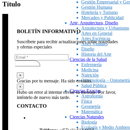
Gestión Empresarial y Ger
Título
Gestión Humana
Hotelería y Turismo
Mercadeo y Publicidad
Arte, Arquitectura, Diseño
Arquitectura y Urbanismo
BOLETÍN INFORMATIVO
Artes en General
Artes Escénicas
Suscríbete para recibir actualizaciones sobre novedades
Artes Visuales
y ofertas especiales
Diseño
Historia del Arte
Ciencias de la Salud
Subscribirse
Enfermería
Medicina
Nutrición
×
Oftalmología – Optometrí
Gracias por tu mensaje. Ha sido enviado.
Salud Pública
×
Ciencias Exactas
Hubo un error al intentar enviar su mensaje. Por favor,
Astronomía
inténtelo de nuevo más tarde.
Física
CONTACTO
Geometría
Matemática
Ciencias Naturales
Biología
Ecología y Medio Ambien