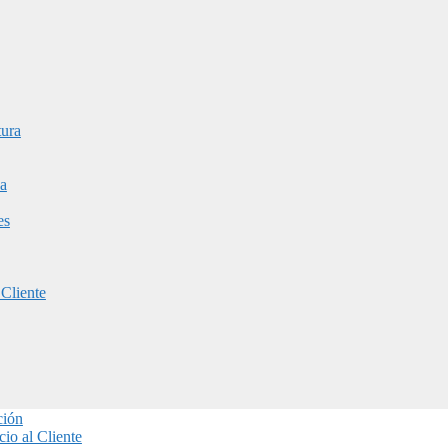
tura
a
es
 Cliente
ción
io al Cliente