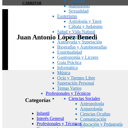
Divorcio
CARRITO
0
Matrimonio
Sexualidad
Esoterismo
Astrología y Tarot
Cábala y Judaismo
Salud y Vida Natural
Juan Antonio López Benedi
Otras terapias
Autoayuda y Superación
Biografías y Autobiografías
Espiritualidad
Gastronomía y Licores
Guía Práctica
Informática
Música
Ocio y Tiempo Libre
Superación Personal
Temas Varios
Profesionales y Técnicos
Ciencias Sociales
Categorías
Antropología
Arqueología
Infantil
Ciencias Ocultas
Interés General
Comunicación
Profesionales y Técnicos
Educación y Pedagogía