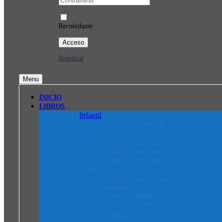
Recuérdame
Registrar
Menu
INICIO
LIBROS
Infantil
0 – 2 Años. Primeros Lectores
A partir de los 3 años
A partir de los 5 años
A partir de los 7 años
A partir de los 9 años
A partir de los 12 años
A partir de los 14 años
Animados
Cuentos y fábulas
Cultura para niños
Ilustrados