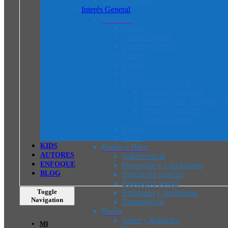
Libros en Inglés
Interés General
Literatura
Cómic
Crítica Literaria
Cuentos y Relatos
Ensayo
Humor
Juvenil
Literatura en General
Novela y Narrativa
Novela Corta, Cuentos y R
Novela Romántica
Novela Histórica
Poesía
Teatro
K
I
D
S
Padres e Hijos
AUTORES
Adolescencia
ENFOQUE
Desarrollo y Crecimiento
BLOG
Educación especial
Educación sexual
Toggle
Embarazo y nacimiento
Navigation
Estimulación
Pareja
Amor y Romance
MI