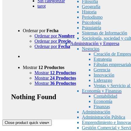
Sin categorizar
Filosofía
tarot
Geografía
Historia
Periodismo
Psicología
Psiquiatría
Ordenar por
Fecha
Sistemas de Información
Ordenar por
Nombre
Sociología, sociedad y cul
Ordenar por
Precio
Administración y Empresa
Ordenar por
Fecha
Negocios
Creación de Empres
Estrategia
Fábulas empresarial
Mostrar
12 Productos
Gerencia
Mostrar
12 Productos
Innovación
Mostrar
24 Productos
Liderazgo
Mostrar
36 Productos
Ventas y Servicio al
Economía y Finanzas
Nothing Found
Contabilidad
Economía
Finanzas
Administración
Administración Pública
Emprendimiento e Innova
Close product quick view
×
Gestión Comercial y Servic