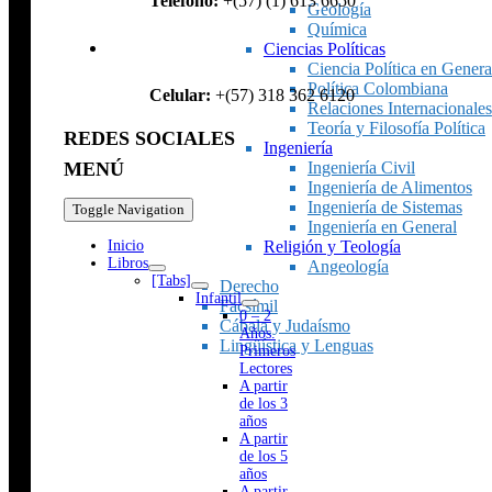
Teléfono:
+(57) (1) 613 6650
Geología
Química
Ciencias Políticas
Ciencia Política en Genera
Política Colombiana
Celular:
+(57) 318 362 6120
Relaciones Internacionales
Teoría y Filosofía Política
REDES SOCIALES
Ingeniería
Ingeniería Civil
MENÚ
Ingeniería de Alimentos
Ingeniería de Sistemas
Toggle Navigation
Ingeniería en General
Religión y Teología
Inicio
Libros
Angeología
[Tabs]
Derecho
Infantil
Facsímil
0 – 2
Cábala y Judaísmo
Años.
Lingüística y Lenguas
Primeros
Lectores
A partir
de los 3
años
A partir
de los 5
años
A partir