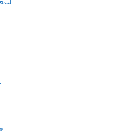
encial
a
te