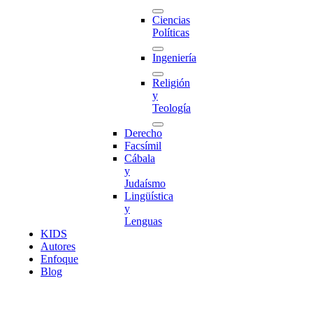
Ciencias
Políticas
Ingeniería
Religión
y
Teología
Derecho
Facsímil
Cábala
y
Judaísmo
Lingüística
y
Lenguas
K
I
D
S
Autores
Enfoque
Blog