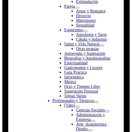
Estimulación
Pareja
Amor y Romance
Divorcio
Matrimonio
Sexualidad
Esoterismo
Astrología y Tarot
Cábala y Judaismo
Salud y Vida Natural
Otras terapias
Autoayuda y Superación
Biografías y Autobiografías
Espiritualidad
Gastronomía y Licores
Guía Práctica
Informática
Música
Ocio y Tiempo Libre
Superación Personal
Temas Varios
Profesionales y Técnicos
[Tabs]
Ciencias Sociales
Administración y
Empresa
Arte, Arquitectura,
Diseño