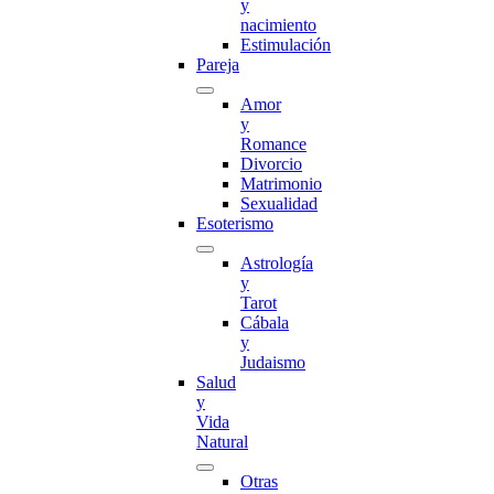
y
nacimiento
Estimulación
Pareja
Amor
y
Romance
Divorcio
Matrimonio
Sexualidad
Esoterismo
Astrología
y
Tarot
Cábala
y
Judaismo
Salud
y
Vida
Natural
Otras