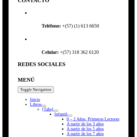
CONTACTO
Teléfono:
+(57) (1) 613 6650
Celular:
+(57) 318 362 6120
REDES SOCIALES
MENÚ
Toggle Navigation
Inicio
Libros
[Tabs]
Infantil
0 – 2 Años. Primeros Lectores
A partir de los 3 años
A partir de los 5 años
A partir de los 7 años