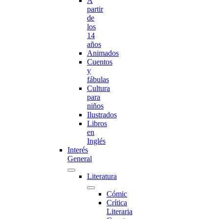
A
partir
de
los
14
años
Animados
Cuentos
y
fábulas
Cultura
para
niños
Ilustrados
Libros
en
Inglés
Interés
General
Literatura
Cómic
Crítica
Literaria