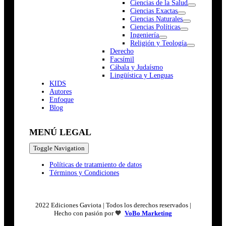
Ciencias de la Salud
Ciencias Exactas
Ciencias Naturales
Ciencias Políticas
Ingeniería
Religión y Teología
Derecho
Facsímil
Cábala y Judaísmo
Lingüística y Lenguas
K
I
D
S
Autores
Enfoque
Blog
MENÚ LEGAL
Toggle Navigation
Políticas de tratamiento de datos
Términos y Condiciones
2022 Ediciones Gaviota | Todos los derechos reservados |
Hecho con pasión por 🧡
VoBo Marketing