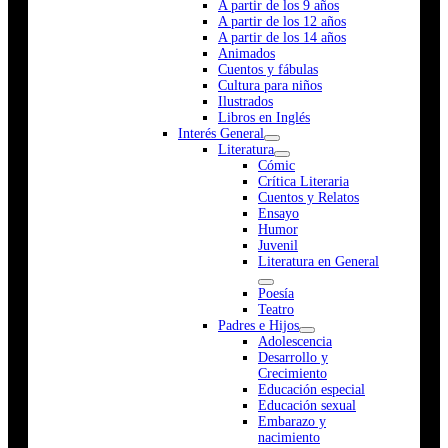
A partir de los 9 años
A partir de los 12 años
A partir de los 14 años
Animados
Cuentos y fábulas
Cultura para niños
Ilustrados
Libros en Inglés
Interés General
Literatura
Cómic
Crítica Literaria
Cuentos y Relatos
Ensayo
Humor
Juvenil
Literatura en General
Poesía
Teatro
Padres e Hijos
Adolescencia
Desarrollo y
Crecimiento
Educación especial
Educación sexual
Embarazo y
nacimiento