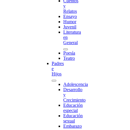
Cuentos
y
Relatos
Ensayo
Humor
Juvenil
Literatura
en
General
Poesía
Teatro
Padres
e
Hijos
Adolescencia
Desarrollo
y
Crecimiento
Educación
especial
Educación
sexual
Embarazo