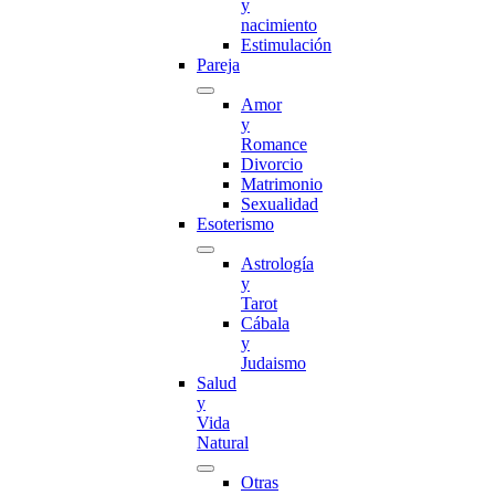
y
nacimiento
Estimulación
Pareja
Amor
y
Romance
Divorcio
Matrimonio
Sexualidad
Esoterismo
Astrología
y
Tarot
Cábala
y
Judaismo
Salud
y
Vida
Natural
Otras