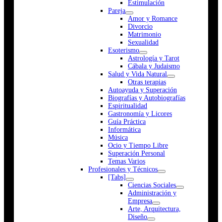
Estimulación
Pareja
Amor y Romance
Divorcio
Matrimonio
Sexualidad
Esoterismo
Astrología y Tarot
Cábala y Judaismo
Salud y Vida Natural
Otras terapias
Autoayuda y Superación
Biografías y Autobiografías
Espiritualidad
Gastronomía y Licores
Guía Práctica
Informática
Música
Ocio y Tiempo Libre
Superación Personal
Temas Varios
Profesionales y Técnicos
[Tabs]
Ciencias Sociales
Administración y
Empresa
Arte, Arquitectura,
Diseño