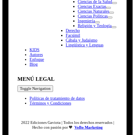
Ciencias de la Salud
Ciencias Exactas
Ciencias Naturales
Ciencias Políticas
Ingeniería
Religión y Teología
Derecho
Facsímil
Cábala y Judaísmo
Lingüística y Lenguas
K
I
D
S
Autores
Enfoque
Blog
MENÚ LEGAL
Toggle Navigation
Políticas de tratamiento de datos
Términos y Condiciones
2022 Ediciones Gaviota | Todos los derechos reservados |
Hecho con pasión por 🧡
VoBo Marketing