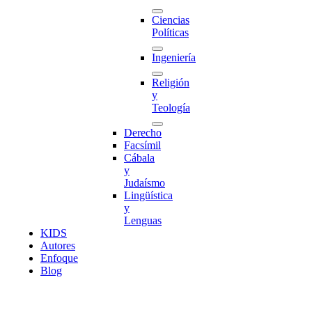
Ciencias
Políticas
Ingeniería
Religión
y
Teología
Derecho
Facsímil
Cábala
y
Judaísmo
Lingüística
y
Lenguas
K
I
D
S
Autores
Enfoque
Blog