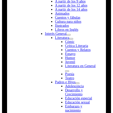
A partir de los 9 años
A partir de los 12 años
A partir de los 14 años
Animados
Cuentos y fábulas
Cultura para niños
Ilustrados
Libros en Inglés
Interés General
Literatura
Cómic
Crítica Literaria
Cuentos y Relatos
Ensayo
Humor
Juvenil
Literatura en General
Poesía
Teatro
Padres e Hijos
Adolescencia
Desarrollo y
Crecimiento
Educación especial
Educación sexual
Embarazo y
nacimiento