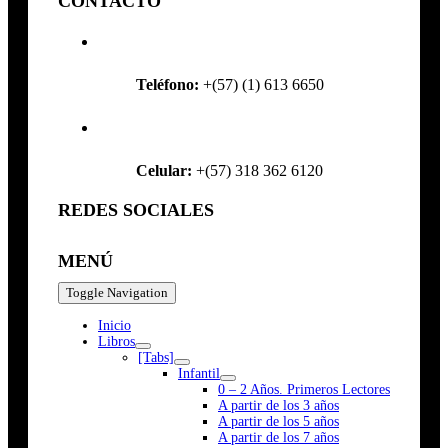
CONTACTO
Teléfono:
+(57) (1) 613 6650
Celular:
+(57) 318 362 6120
REDES SOCIALES
MENÚ
Toggle Navigation
Inicio
Libros
[Tabs]
Infantil
0 – 2 Años. Primeros Lectores
A partir de los 3 años
A partir de los 5 años
A partir de los 7 años