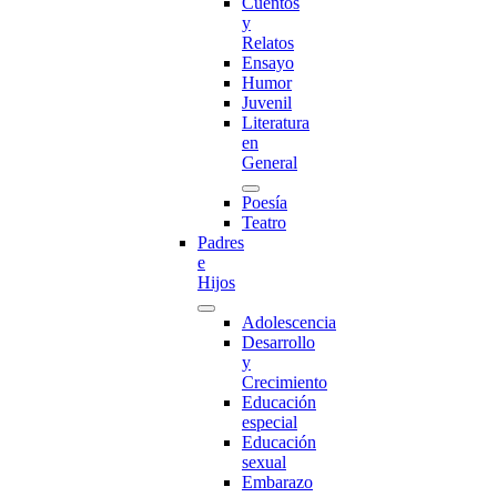
Cuentos
y
Relatos
Ensayo
Humor
Juvenil
Literatura
en
General
Poesía
Teatro
Padres
e
Hijos
Adolescencia
Desarrollo
y
Crecimiento
Educación
especial
Educación
sexual
Embarazo