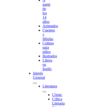
A
partir
de
los
14
años
Animados
Cuentos
y
fábulas
Cultura
para
niños
Ilustrados
Libros
en
Inglés
Interés
General
Literatura
Cómic
Crítica
Literaria