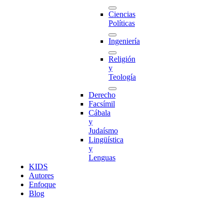
Ciencias
Políticas
Ingeniería
Religión
y
Teología
Derecho
Facsímil
Cábala
y
Judaísmo
Lingüística
y
Lenguas
K
I
D
S
Autores
Enfoque
Blog