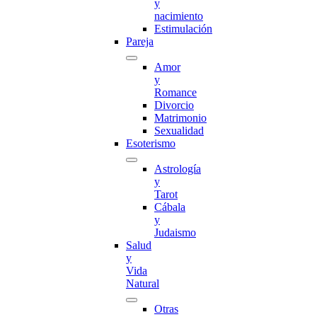
y
nacimiento
Estimulación
Pareja
Amor
y
Romance
Divorcio
Matrimonio
Sexualidad
Esoterismo
Astrología
y
Tarot
Cábala
y
Judaismo
Salud
y
Vida
Natural
Otras