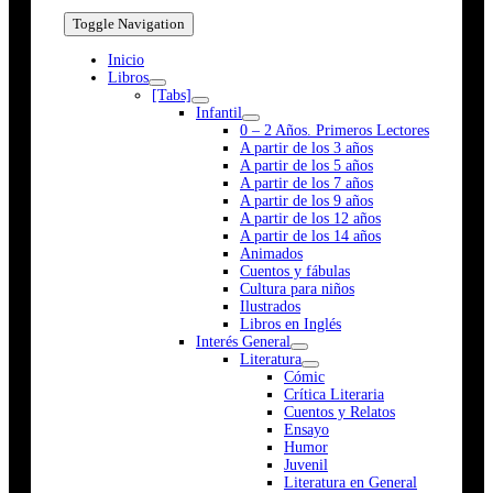
Toggle Navigation
Inicio
Libros
[Tabs]
Infantil
0 – 2 Años. Primeros Lectores
A partir de los 3 años
A partir de los 5 años
A partir de los 7 años
A partir de los 9 años
A partir de los 12 años
A partir de los 14 años
Animados
Cuentos y fábulas
Cultura para niños
Ilustrados
Libros en Inglés
Interés General
Literatura
Cómic
Crítica Literaria
Cuentos y Relatos
Ensayo
Humor
Juvenil
Literatura en General