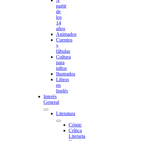
A
partir
de
los
14
años
Animados
Cuentos
y
fábulas
Cultura
para
niños
Ilustrados
Libros
en
Inglés
Interés
General
Literatura
Cómic
Crítica
Literaria