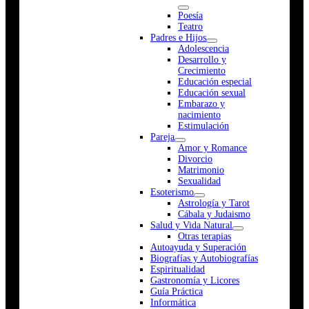
Poesía
Teatro
Padres e Hijos
Adolescencia
Desarrollo y
Crecimiento
Educación especial
Educación sexual
Embarazo y
nacimiento
Estimulación
Pareja
Amor y Romance
Divorcio
Matrimonio
Sexualidad
Esoterismo
Astrología y Tarot
Cábala y Judaismo
Salud y Vida Natural
Otras terapias
Autoayuda y Superación
Biografías y Autobiografías
Espiritualidad
Gastronomía y Licores
Guía Práctica
Informática