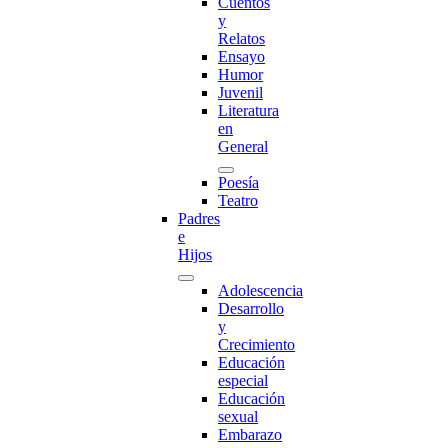
Cuentos
y
Relatos
Ensayo
Humor
Juvenil
Literatura
en
General
Poesía
Teatro
Padres
e
Hijos
Adolescencia
Desarrollo
y
Crecimiento
Educación
especial
Educación
sexual
Embarazo