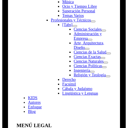
Música
Ocio y Tiempo Libre
Superación Personal
Temas Varios
Profesionales y Técnicos
[Tabs]
Ciencias Sociales
Administración y
Empresa
Arte, Arquitectura,
Diseño
Ciencias de la Salud
Ciencias Exactas
Ciencias Naturales
Ciencias Políticas
Ingeniería
Religión y Teología
Derecho
Facsímil
Cábala y Judaísmo
Lingüística y Lenguas
K
I
D
S
Autores
Enfoque
Blog
MENÚ LEGAL