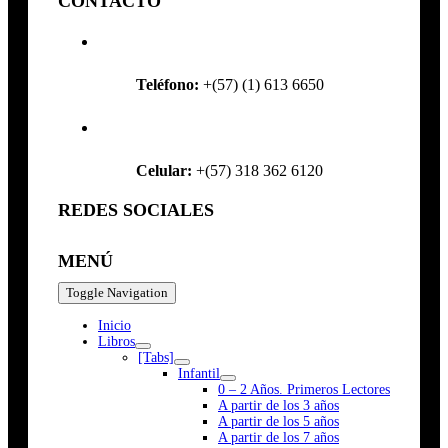
CONTACTO
Teléfono:
+(57) (1) 613 6650
Celular:
+(57) 318 362 6120
REDES SOCIALES
MENÚ
Toggle Navigation
Inicio
Libros
[Tabs]
Infantil
0 – 2 Años. Primeros Lectores
A partir de los 3 años
A partir de los 5 años
A partir de los 7 años