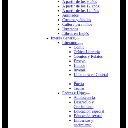
A partir de los 9 años
A partir de los 12 años
A partir de los 14 años
Animados
Cuentos y fábulas
Cultura para niños
Ilustrados
Libros en Inglés
Interés General
Literatura
Cómic
Crítica Literaria
Cuentos y Relatos
Ensayo
Humor
Juvenil
Literatura en General
Poesía
Teatro
Padres e Hijos
Adolescencia
Desarrollo y
Crecimiento
Educación especial
Educación sexual
Embarazo y
nacimiento