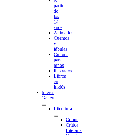
A
partir
de
los
14
años
Animados
Cuentos
y
fábulas
Cultura
para
niños
Ilustrados
Libros
en
Inglés
Interés
General
Literatura
Cómic
Crítica
Literaria