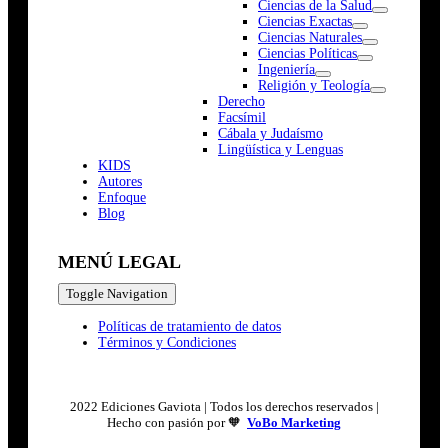
Ciencias de la Salud
Ciencias Exactas
Ciencias Naturales
Ciencias Políticas
Ingeniería
Religión y Teología
Derecho
Facsímil
Cábala y Judaísmo
Lingüística y Lenguas
K
I
D
S
Autores
Enfoque
Blog
MENÚ LEGAL
Toggle Navigation
Políticas de tratamiento de datos
Términos y Condiciones
2022 Ediciones Gaviota | Todos los derechos reservados |
Hecho con pasión por 🧡
VoBo Marketing