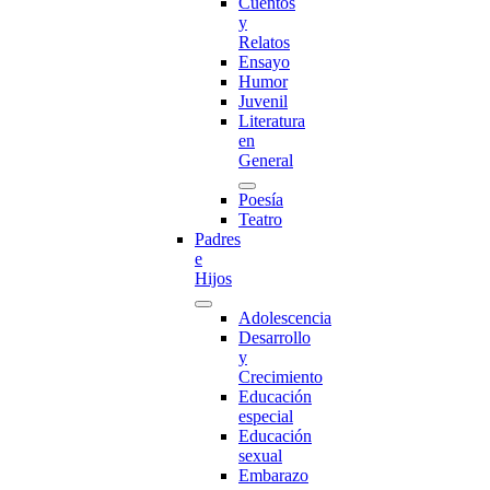
Cuentos
y
Relatos
Ensayo
Humor
Juvenil
Literatura
en
General
Poesía
Teatro
Padres
e
Hijos
Adolescencia
Desarrollo
y
Crecimiento
Educación
especial
Educación
sexual
Embarazo