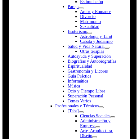
Estimulación
Pareja
Amor y Romance
Divorcio
Matrimonio
Sexualidad
Esoterismo
Astrología y Tarot
Cábala y Judaismo
Salud y Vida Natural
Otras terapias
Autoayuda y Superación
Biografías y Autobiografías
Espiritualidad
Gastronomía y Licores
Guía Práctica
Informática
Música
Ocio y Tiempo Libre
Superación Personal
Temas Varios
Profesionales y Técnicos
[Tabs]
Ciencias Sociales
Administración y
Empresa
Arte, Arquitectura,
Diseño