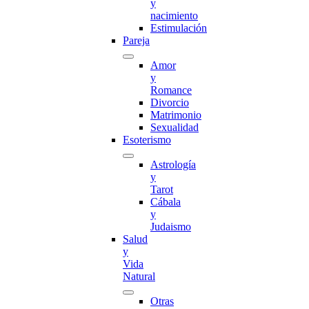
y
nacimiento
Estimulación
Pareja
Amor
y
Romance
Divorcio
Matrimonio
Sexualidad
Esoterismo
Astrología
y
Tarot
Cábala
y
Judaismo
Salud
y
Vida
Natural
Otras