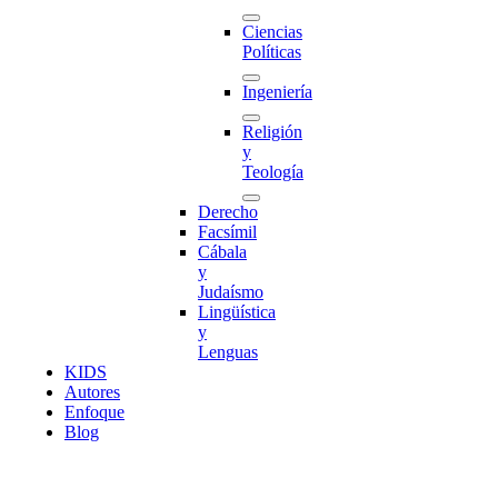
Ciencias
Políticas
Ingeniería
Religión
y
Teología
Derecho
Facsímil
Cábala
y
Judaísmo
Lingüística
y
Lenguas
K
I
D
S
Autores
Enfoque
Blog