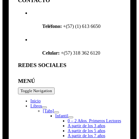
CONTACTO
Teléfono:
+(57) (1) 613 6650
Celular:
+(57) 318 362 6120
REDES SOCIALES
MENÚ
Toggle Navigation
Inicio
Libros
[Tabs]
Infantil
0 – 2 Años. Primeros Lectores
A partir de los 3 años
A partir de los 5 años
A partir de los 7 años