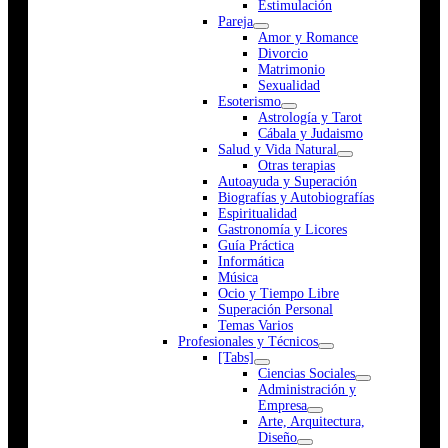
Estimulación
Pareja
Amor y Romance
Divorcio
Matrimonio
Sexualidad
Esoterismo
Astrología y Tarot
Cábala y Judaismo
Salud y Vida Natural
Otras terapias
Autoayuda y Superación
Biografías y Autobiografías
Espiritualidad
Gastronomía y Licores
Guía Práctica
Informática
Música
Ocio y Tiempo Libre
Superación Personal
Temas Varios
Profesionales y Técnicos
[Tabs]
Ciencias Sociales
Administración y
Empresa
Arte, Arquitectura,
Diseño