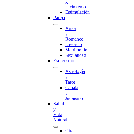
y
nacimiento
Estimulación
Pareja
Amor
y
Romance
Divorcio
Matrimonio
Sexualidad
Esoterismo
Astrología
y
Tarot
Cábala
y
Judaismo
Salud
y
Vida
Natural
Otras