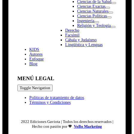
Ciencias de la Salud
Ciencias Exactas
Ciencias Naturales
Ciencias Políticas
Ingeniería
Religión y Teología
Derecho
Facsímil
Cábala y Judaísmo
Lingüística y Lenguas
K
I
D
S
Autores
Enfoque
Blog
MENÚ LEGAL
Toggle Navigation
Políticas de tratamiento de datos
Términos y Condiciones
2022 Ediciones Gaviota | Todos los derechos reservados |
Hecho con pasión por 🧡
VoBo Marketing