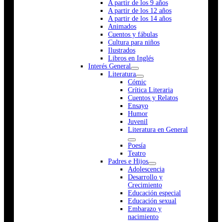
A partir de los 9 años
A partir de los 12 años
A partir de los 14 años
Animados
Cuentos y fábulas
Cultura para niños
Ilustrados
Libros en Inglés
Interés General
Literatura
Cómic
Crítica Literaria
Cuentos y Relatos
Ensayo
Humor
Juvenil
Literatura en General
Poesía
Teatro
Padres e Hijos
Adolescencia
Desarrollo y
Crecimiento
Educación especial
Educación sexual
Embarazo y
nacimiento