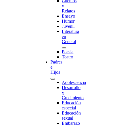
Cuentos
y
Relatos
Ensayo
Humor
Juvenil
Literatura
en
General
Poesía
Teatro
Padres
e
Hijos
Adolescencia
Desarrollo
y
Crecimiento
Educación
especial
Educación
sexual
Embarazo