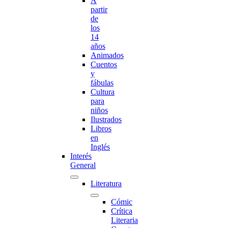
A
partir
de
los
14
años
Animados
Cuentos
y
fábulas
Cultura
para
niños
Ilustrados
Libros
en
Inglés
Interés
General
Literatura
Cómic
Crítica
Literaria