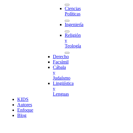
Ciencias
Políticas
Ingeniería
Religión
y
Teología
Derecho
Facsímil
Cábala
y
Judaísmo
Lingüística
y
Lenguas
K
I
D
S
Autores
Enfoque
Blog