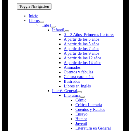
Toggle Navigation
Inicio
Libros
[Tabs]
Infantil
0 – 2 Años. Primeros Lectores
A partir de los 3 años
A partir de los 5 años
A partir de los 7 años
A partir de los 9 años
A partir de los 12 años
A partir de los 14 años
Animados
Cuentos y fábulas
Cultura para niños
Ilustrados
Libros en Inglés
Interés General
Literatura
Cómic
Crítica Literaria
Cuentos y Relatos
Ensayo
Humor
Juvenil
Literatura en General