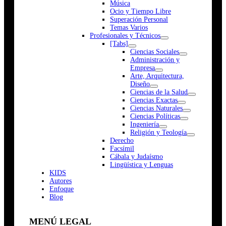
Música
Ocio y Tiempo Libre
Superación Personal
Temas Varios
Profesionales y Técnicos
[Tabs]
Ciencias Sociales
Administración y
Empresa
Arte, Arquitectura,
Diseño
Ciencias de la Salud
Ciencias Exactas
Ciencias Naturales
Ciencias Políticas
Ingeniería
Religión y Teología
Derecho
Facsímil
Cábala y Judaísmo
Lingüística y Lenguas
K
I
D
S
Autores
Enfoque
Blog
MENÚ LEGAL