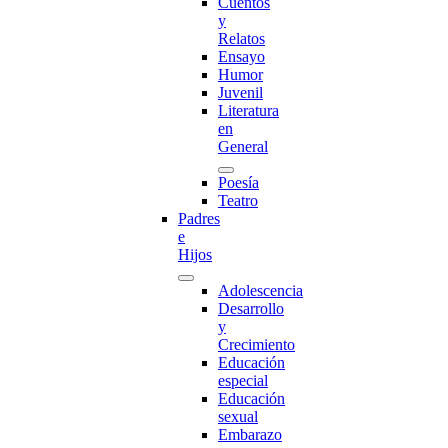
Cuentos
y
Relatos
Ensayo
Humor
Juvenil
Literatura
en
General
Poesía
Teatro
Padres
e
Hijos
Adolescencia
Desarrollo
y
Crecimiento
Educación
especial
Educación
sexual
Embarazo