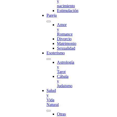
y
nacimiento
Estimulación
Pareja
Amor
y
Romance
Divorcio
Matrimonio
Sexualidad
Esoterismo
Astrología
y
Tarot
Cábala
y
Judaismo
Salud
y
Vida
Natural
Otras