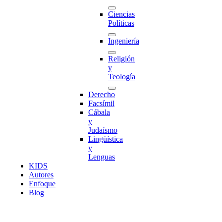
Ciencias
Políticas
Ingeniería
Religión
y
Teología
Derecho
Facsímil
Cábala
y
Judaísmo
Lingüística
y
Lenguas
K
I
D
S
Autores
Enfoque
Blog