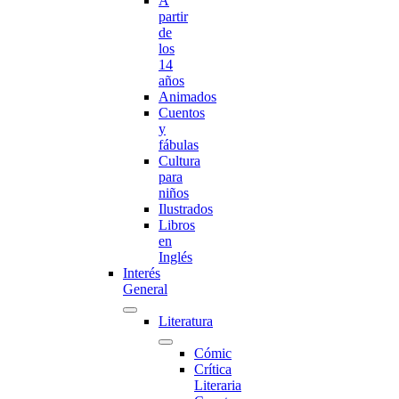
A
partir
de
los
14
años
Animados
Cuentos
y
fábulas
Cultura
para
niños
Ilustrados
Libros
en
Inglés
Interés
General
Literatura
Cómic
Crítica
Literaria