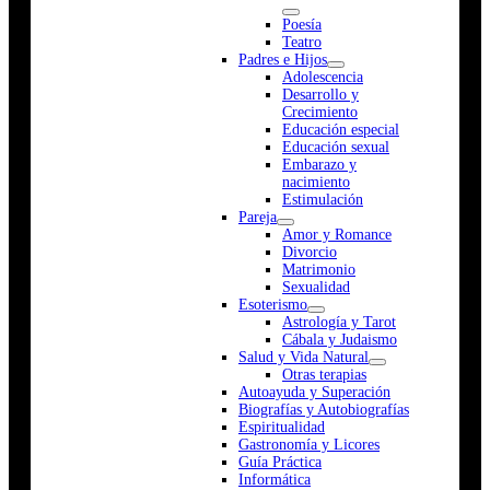
Poesía
Teatro
Padres e Hijos
Adolescencia
Desarrollo y
Crecimiento
Educación especial
Educación sexual
Embarazo y
nacimiento
Estimulación
Pareja
Amor y Romance
Divorcio
Matrimonio
Sexualidad
Esoterismo
Astrología y Tarot
Cábala y Judaismo
Salud y Vida Natural
Otras terapias
Autoayuda y Superación
Biografías y Autobiografías
Espiritualidad
Gastronomía y Licores
Guía Práctica
Informática