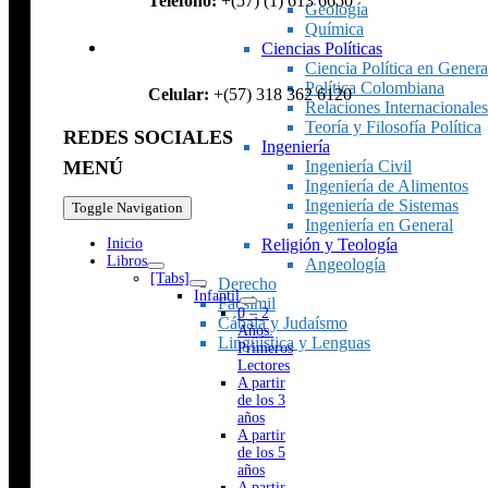
Teléfono:
+(57) (1) 613 6650
Geología
Química
Ciencias Políticas
Ciencia Política en Genera
Política Colombiana
Celular:
+(57) 318 362 6120
Relaciones Internacionales
Teoría y Filosofía Política
REDES SOCIALES
Ingeniería
Ingeniería Civil
MENÚ
Ingeniería de Alimentos
Ingeniería de Sistemas
Toggle Navigation
Ingeniería en General
Religión y Teología
Inicio
Libros
Angeología
[Tabs]
Derecho
Infantil
Facsímil
0 – 2
Cábala y Judaísmo
Años.
Lingüística y Lenguas
Primeros
Lectores
A partir
de los 3
años
A partir
de los 5
años
A partir