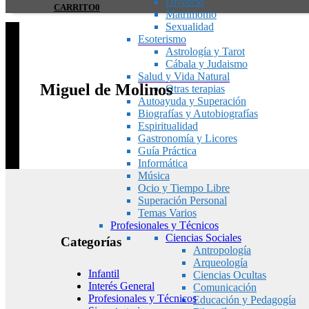
Divorcio
CARRITO
0
Matrimonio
Sexualidad
Esoterismo
Astrología y Tarot
Cábala y Judaismo
Salud y Vida Natural
Miguel de Molinos
Otras terapias
Autoayuda y Superación
Biografías y Autobiografías
Espiritualidad
Gastronomía y Licores
Guía Práctica
Informática
Música
Ocio y Tiempo Libre
Superación Personal
Temas Varios
Profesionales y Técnicos
Ciencias Sociales
Categorías
Antropología
Arqueología
Infantil
Ciencias Ocultas
Interés General
Comunicación
Profesionales y Técnicos
Educación y Pedagogía