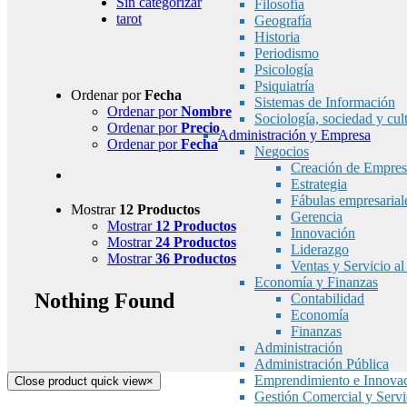
Sin categorizar
Filosofía
tarot
Geografía
Historia
Periodismo
Psicología
Psiquiatría
Ordenar por
Fecha
Sistemas de Información
Ordenar por
Nombre
Sociología, sociedad y cul
Ordenar por
Precio
Administración y Empresa
Ordenar por
Fecha
Negocios
Creación de Empres
Estrategia
Fábulas empresarial
Mostrar
12 Productos
Gerencia
Mostrar
12 Productos
Innovación
Mostrar
24 Productos
Liderazgo
Mostrar
36 Productos
Ventas y Servicio al
Economía y Finanzas
Nothing Found
Contabilidad
Economía
Finanzas
Administración
Administración Pública
Emprendimiento e Innova
Close product quick view
×
Gestión Comercial y Servic