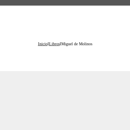
Inicio
I
Libros
I
Miguel de Molinos