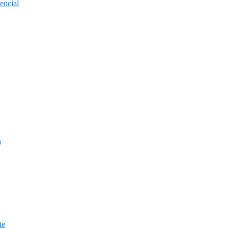
encial
a
te