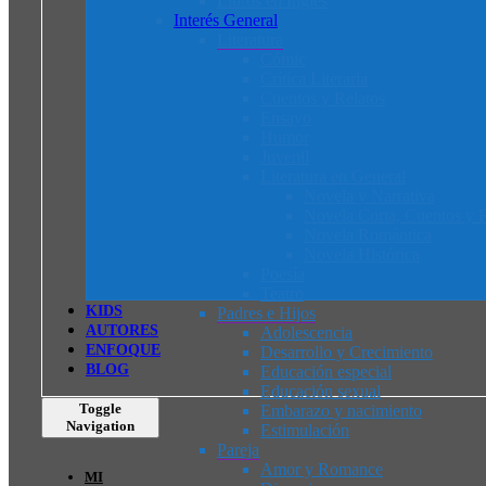
Libros en Inglés
Interés General
Literatura
Cómic
Crítica Literaria
Cuentos y Relatos
Ensayo
Humor
Juvenil
Literatura en General
Novela y Narrativa
Novela Corta, Cuentos y R
Novela Romántica
Novela Histórica
Poesía
Teatro
K
I
D
S
Padres e Hijos
AUTORES
Adolescencia
ENFOQUE
Desarrollo y Crecimiento
BLOG
Educación especial
Educación sexual
Toggle
Embarazo y nacimiento
Navigation
Estimulación
Pareja
Amor y Romance
MI