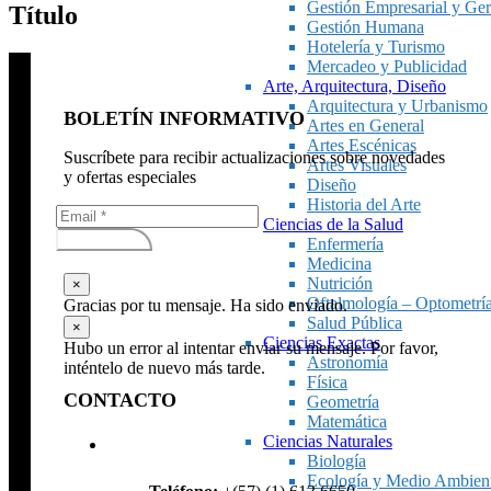
Gestión Empresarial y Ger
Título
Gestión Humana
Hotelería y Turismo
Mercadeo y Publicidad
Arte, Arquitectura, Diseño
Arquitectura y Urbanismo
BOLETÍN INFORMATIVO
Artes en General
Artes Escénicas
Suscríbete para recibir actualizaciones sobre novedades
Artes Visuales
y ofertas especiales
Diseño
Historia del Arte
Ciencias de la Salud
Subscribirse
Enfermería
Medicina
Nutrición
×
Oftalmología – Optometrí
Gracias por tu mensaje. Ha sido enviado.
Salud Pública
×
Ciencias Exactas
Hubo un error al intentar enviar su mensaje. Por favor,
Astronomía
inténtelo de nuevo más tarde.
Física
CONTACTO
Geometría
Matemática
Ciencias Naturales
Biología
Ecología y Medio Ambien