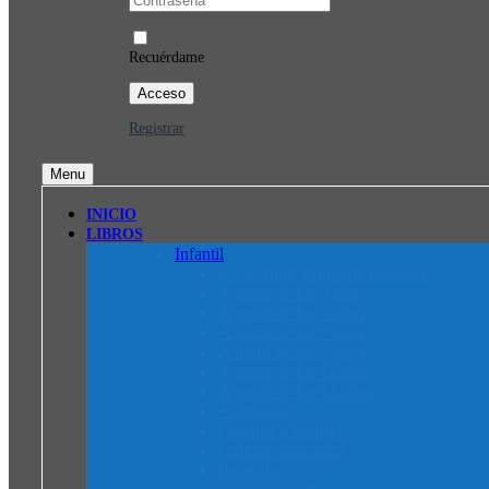
Recuérdame
Registrar
Menu
INICIO
LIBROS
Infantil
0 – 2 Años. Primeros Lectores
A partir de los 3 años
A partir de los 5 años
A partir de los 7 años
A partir de los 9 años
A partir de los 12 años
A partir de los 14 años
Animados
Cuentos y fábulas
Cultura para niños
Ilustrados