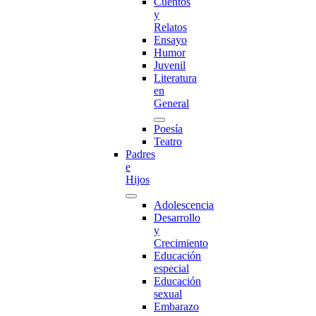
Cuentos
y
Relatos
Ensayo
Humor
Juvenil
Literatura
en
General
Poesía
Teatro
Padres
e
Hijos
Adolescencia
Desarrollo
y
Crecimiento
Educación
especial
Educación
sexual
Embarazo