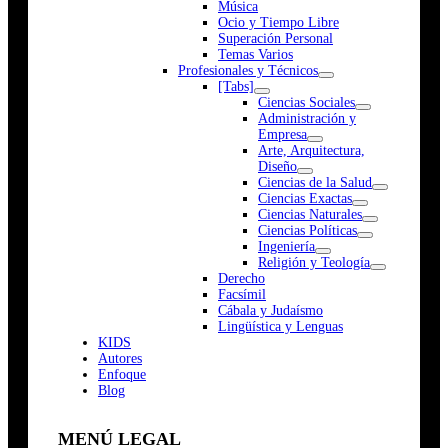
Música
Ocio y Tiempo Libre
Superación Personal
Temas Varios
Profesionales y Técnicos
[Tabs]
Ciencias Sociales
Administración y
Empresa
Arte, Arquitectura,
Diseño
Ciencias de la Salud
Ciencias Exactas
Ciencias Naturales
Ciencias Políticas
Ingeniería
Religión y Teología
Derecho
Facsímil
Cábala y Judaísmo
Lingüística y Lenguas
K
I
D
S
Autores
Enfoque
Blog
MENÚ LEGAL