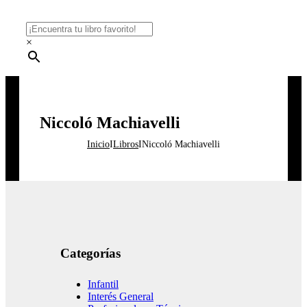
×
Niccoló Machiavelli
Inicio
I
Libros
I
Niccoló Machiavelli
Categorías
Infantil
Interés General