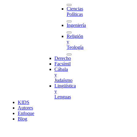
Ciencias
Políticas
Ingeniería
Religión
y
Teología
Derecho
Facsímil
Cábala
y
Judaísmo
Lingüística
y
Lenguas
K
I
D
S
Autores
Enfoque
Blog