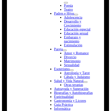
Poesía
Teatro
Padres e Hijos
Adolescencia
Desarrollo y
Crecimiento
Educación especial
Educación sexual
Embarazo y
nacimiento
Estimulación
Pareja
Amor y Romance
Divorcio
Matrimonio
Sexualidad
Esoterismo
Astrología y Tarot
Cábala y Judaismo
Salud y Vida Natural
Otras terapias
Autoayuda y Superación
Biografías y Autobiografías
Espiritualidad
Gastronomía y Licores
Guía Práctica
Informática