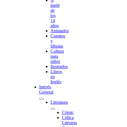
A
partir
de
los
14
años
Animados
Cuentos
y
fábulas
Cultura
para
niños
Ilustrados
Libros
en
Inglés
Interés
General
Literatura
Cómic
Crítica
Literaria