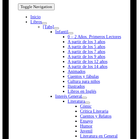
Toggle Navigation
Inicio
Libros
[Tabs]
Infantil
0 – 2 Años. Primeros Lectores
A partir de los 3 años
A partir de los 5 años
A partir de los 7 años
A partir de los 9 años
A partir de los 12 años
A partir de los 14 años
Animados
Cuentos y fábulas
Cultura para niños
Ilustrados
Libros en Inglés
Interés General
Literatura
Cómic
Crítica Literaria
Cuentos y Relatos
Ensayo
Humor
Juvenil
Literatura en General