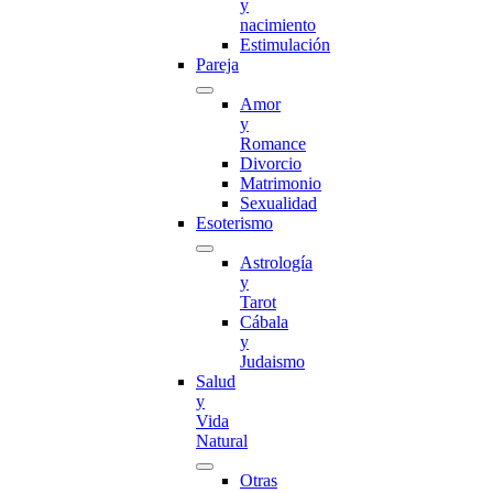
y
nacimiento
Estimulación
Pareja
Amor
y
Romance
Divorcio
Matrimonio
Sexualidad
Esoterismo
Astrología
y
Tarot
Cábala
y
Judaismo
Salud
y
Vida
Natural
Otras