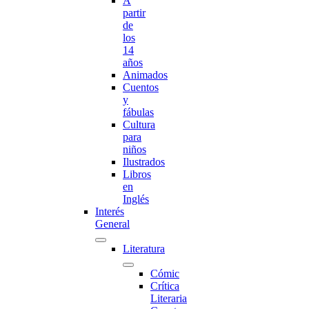
A
partir
de
los
14
años
Animados
Cuentos
y
fábulas
Cultura
para
niños
Ilustrados
Libros
en
Inglés
Interés
General
Literatura
Cómic
Crítica
Literaria