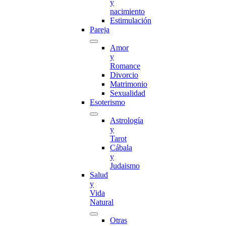
y
nacimiento
Estimulación
Pareja
Amor
y
Romance
Divorcio
Matrimonio
Sexualidad
Esoterismo
Astrología
y
Tarot
Cábala
y
Judaismo
Salud
y
Vida
Natural
Otras