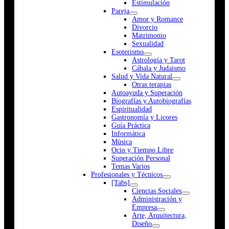
Estimulación
Pareja
Amor y Romance
Divorcio
Matrimonio
Sexualidad
Esoterismo
Astrología y Tarot
Cábala y Judaismo
Salud y Vida Natural
Otras terapias
Autoayuda y Superación
Biografías y Autobiografías
Espiritualidad
Gastronomía y Licores
Guía Práctica
Informática
Música
Ocio y Tiempo Libre
Superación Personal
Temas Varios
Profesionales y Técnicos
[Tabs]
Ciencias Sociales
Administración y
Empresa
Arte, Arquitectura,
Diseño