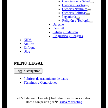
Ciencias de la Salud
Ciencias Exactas
Ciencias Naturales
Ciencias Políticas
Ingeniería
Religión y Teología
Derecho
Facsímil
Cábala y Judaísmo
Lingüística y Lenguas
K
I
D
S
Autores
Enfoque
Blog
MENÚ LEGAL
Toggle Navigation
Políticas de tratamiento de datos
Términos y Condiciones
2022 Ediciones Gaviota | Todos los derechos reservados |
Hecho con pasión por 🧡
VoBo Marketing