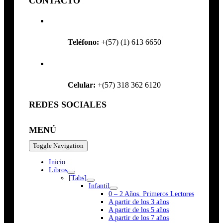
CONTACTO
Teléfono:
+(57) (1) 613 6650
Celular:
+(57) 318 362 6120
REDES SOCIALES
MENÚ
Toggle Navigation
Inicio
Libros
[Tabs]
Infantil
0 – 2 Años. Primeros Lectores
A partir de los 3 años
A partir de los 5 años
A partir de los 7 años