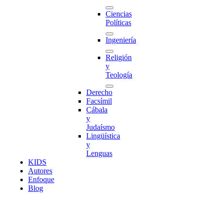
Ciencias
Políticas
Ingeniería
Religión
y
Teología
Derecho
Facsímil
Cábala
y
Judaísmo
Lingüística
y
Lenguas
K
I
D
S
Autores
Enfoque
Blog