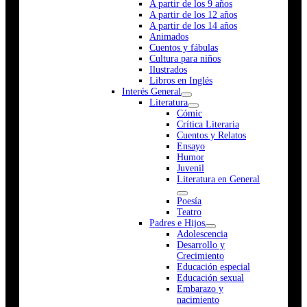
A partir de los 9 años
A partir de los 12 años
A partir de los 14 años
Animados
Cuentos y fábulas
Cultura para niños
Ilustrados
Libros en Inglés
Interés General
Literatura
Cómic
Crítica Literaria
Cuentos y Relatos
Ensayo
Humor
Juvenil
Literatura en General
Poesía
Teatro
Padres e Hijos
Adolescencia
Desarrollo y
Crecimiento
Educación especial
Educación sexual
Embarazo y
nacimiento