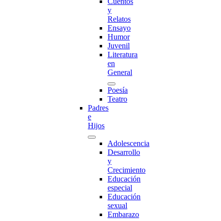
Cuentos
y
Relatos
Ensayo
Humor
Juvenil
Literatura
en
General
Poesía
Teatro
Padres
e
Hijos
Adolescencia
Desarrollo
y
Crecimiento
Educación
especial
Educación
sexual
Embarazo