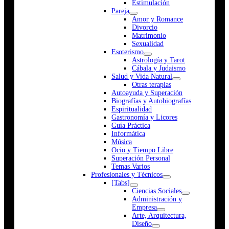
Estimulación
Pareja
Amor y Romance
Divorcio
Matrimonio
Sexualidad
Esoterismo
Astrología y Tarot
Cábala y Judaismo
Salud y Vida Natural
Otras terapias
Autoayuda y Superación
Biografías y Autobiografías
Espiritualidad
Gastronomía y Licores
Guía Práctica
Informática
Música
Ocio y Tiempo Libre
Superación Personal
Temas Varios
Profesionales y Técnicos
[Tabs]
Ciencias Sociales
Administración y
Empresa
Arte, Arquitectura,
Diseño