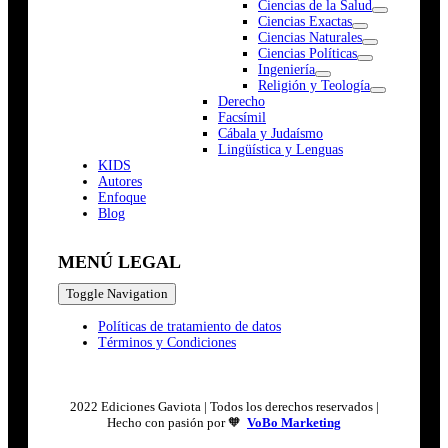
Ciencias de la Salud
Ciencias Exactas
Ciencias Naturales
Ciencias Políticas
Ingeniería
Religión y Teología
Derecho
Facsímil
Cábala y Judaísmo
Lingüística y Lenguas
K
I
D
S
Autores
Enfoque
Blog
MENÚ LEGAL
Toggle Navigation
Políticas de tratamiento de datos
Términos y Condiciones
2022 Ediciones Gaviota | Todos los derechos reservados |
Hecho con pasión por 🧡
VoBo Marketing