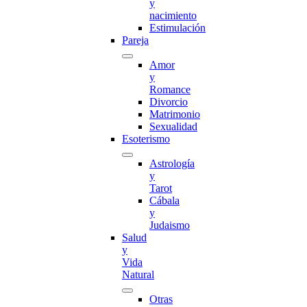
y
nacimiento
Estimulación
Pareja
Amor
y
Romance
Divorcio
Matrimonio
Sexualidad
Esoterismo
Astrología
y
Tarot
Cábala
y
Judaismo
Salud
y
Vida
Natural
Otras