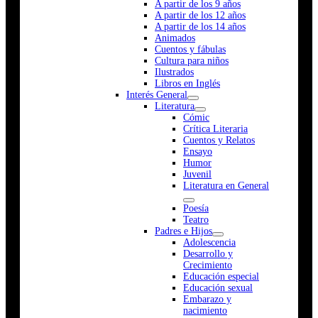
A partir de los 9 años
A partir de los 12 años
A partir de los 14 años
Animados
Cuentos y fábulas
Cultura para niños
Ilustrados
Libros en Inglés
Interés General
Literatura
Cómic
Crítica Literaria
Cuentos y Relatos
Ensayo
Humor
Juvenil
Literatura en General
Poesía
Teatro
Padres e Hijos
Adolescencia
Desarrollo y
Crecimiento
Educación especial
Educación sexual
Embarazo y
nacimiento