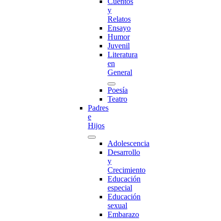
Cuentos
y
Relatos
Ensayo
Humor
Juvenil
Literatura
en
General
Poesía
Teatro
Padres
e
Hijos
Adolescencia
Desarrollo
y
Crecimiento
Educación
especial
Educación
sexual
Embarazo