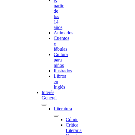
A
partir
de
los
14
años
Animados
Cuentos
y
fábulas
Cultura
para
niños
Ilustrados
Libros
en
Inglés
Interés
General
Literatura
Cómic
Crítica
Literaria