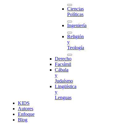
Ciencias
Políticas
Ingeniería
Religión
y
Teología
Derecho
Facsímil
Cábala
y
Judaísmo
Lingüística
y
Lenguas
K
I
D
S
Autores
Enfoque
Blog