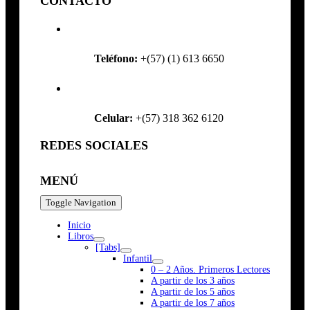
CONTACTO
Teléfono:
+(57) (1) 613 6650
Celular:
+(57) 318 362 6120
REDES SOCIALES
MENÚ
Toggle Navigation
Inicio
Libros
[Tabs]
Infantil
0 – 2 Años. Primeros Lectores
A partir de los 3 años
A partir de los 5 años
A partir de los 7 años