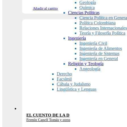
Geología
Química
Añadir al carrito
Ciencias Políticas
Ciencia Política en Genera
Política Colombiana
Relaciones Internacionales
Teoría y Filosofía Política
Ingeniería
Ingeniería Civil
Ingeniería de Alimentos
Ingeniería de Sistemas
Ingeniería en General
Religión y Teología
Angeología
Derecho
Facsímil
Cábala y Judaísmo
Lingüística y Lenguas
EL CUENTO DE LA D
Fermín Capell Tomás y otros