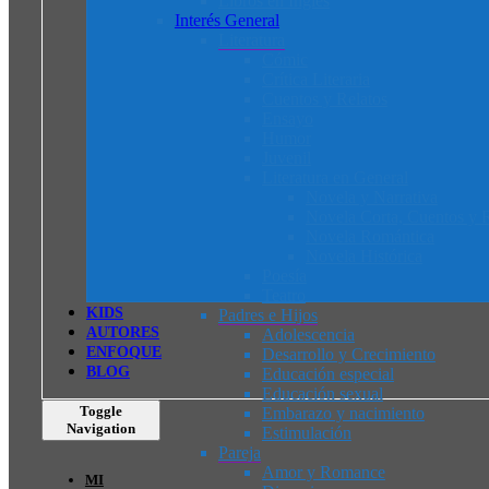
Libros en Inglés
Interés General
Literatura
Cómic
Crítica Literaria
Cuentos y Relatos
Ensayo
Humor
Juvenil
Literatura en General
Novela y Narrativa
Novela Corta, Cuentos y R
Novela Romántica
Novela Histórica
Poesía
Teatro
K
I
D
S
Padres e Hijos
AUTORES
Adolescencia
ENFOQUE
Desarrollo y Crecimiento
BLOG
Educación especial
Educación sexual
Toggle
Embarazo y nacimiento
Navigation
Estimulación
Pareja
Amor y Romance
MI