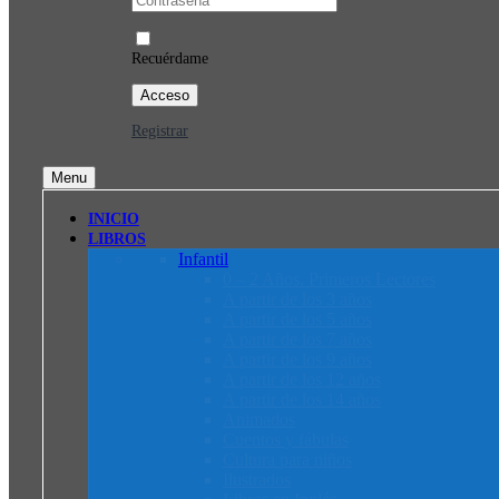
Recuérdame
Registrar
Menu
INICIO
LIBROS
Infantil
0 – 2 Años. Primeros Lectores
A partir de los 3 años
A partir de los 5 años
A partir de los 7 años
A partir de los 9 años
A partir de los 12 años
A partir de los 14 años
Animados
Cuentos y fábulas
Cultura para niños
Ilustrados