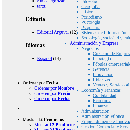
Sin categorizar
Filosofía
tarot
Geografía
Historia
Periodismo
Editorial
Psicología
Psiquiatría
Editorial Arguval
(12)
Sistemas de Información
Sociología, sociedad y cul
Administración y Empresa
Idiomas
Negocios
Creación de Empres
Español
(13)
Estrategia
Fábulas empresarial
Gerencia
Innovación
Liderazgo
Ordenar por
Fecha
Ventas y Servicio al
Ordenar por
Nombre
Economía y Finanzas
Ordenar por
Precio
Contabilidad
Ordenar por
Fecha
Economía
Finanzas
Administración
Administración Pública
Mostrar
12 Productos
Emprendimiento e Innova
Mostrar
12 Productos
Gestión Comercial y Servic
Mostrar
24 Productos