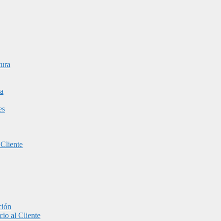
tura
a
es
 Cliente
ción
io al Cliente