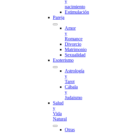
y
nacimiento
Estimulación
Pareja
Amor
y
Romance
Divorcio
Matrimonio
Sexualidad
Esoterismo
Astrología
y
Tarot
Cábala
y
Judaismo
Salud
y
Vida
Natural
Otras