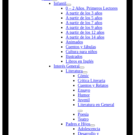
Infantil
0 – 2 Años. Primeros Lectores
A partir de los 3 años
A partir de los 5 años
A partir de los 7 años
A partir de los 9 años
A partir de los 12 años
A partir de los 14 años
Animados
Cuentos y fábulas
Cultura para niños
Ilustrados
Libros en Inglés
Interés General
Literatura
Cómic
Crítica Literaria
Cuentos y Relatos
Ensayo
Humor
Juvenil
Literatura en General
Poesía
Teatro
Padres e Hijos
Adolescencia
Desarrollo y