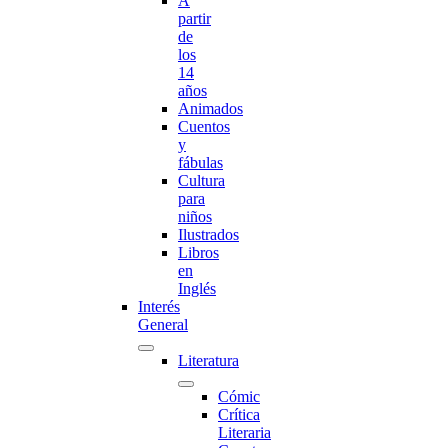
A
partir
de
los
14
años
Animados
Cuentos
y
fábulas
Cultura
para
niños
Ilustrados
Libros
en
Inglés
Interés
General
Literatura
Cómic
Crítica
Literaria