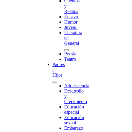
Cuentos
y
Relatos
Ensayo
Humor
Juvenil
Literatura
en
General
Poesía
Teatro
Padres
e
Hijos
Adolescencia
Desarrollo
y
Crecimiento
Educación
especial
Educación
sexual
Embarazo