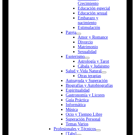
Crecimiento
Educación especial
Educación sexual
Embarazo y
nacimiento
Estimulación
Pareja
Amor y Romance
Divorcio
Matrimonio
Sexualidad
Esoterismo
Astrología y Tarot
Cábala y Judaismo
Salud y Vida Natural
Otras terapias
Autoayuda y Superación
Biografías y Autobiografías
Espiritualidad
Gastronomía y Licores
Guía Práctica
Informática
Música
Ocio y Tiempo Libre
Superación Personal
Temas Varios
Profesionales y Técnicos
[Tabs]