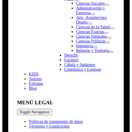
Ciencias Sociales
Administración y
Empresa
Arte, Arquitectura,
Diseño
Ciencias de la Salud
Ciencias Exactas
Ciencias Naturales
Ciencias Políticas
Ingeniería
Religión y Teología
Derecho
Facsímil
Cábala y Judaísmo
Lingüística y Lenguas
K
I
D
S
Autores
Enfoque
Blog
MENÚ LEGAL
Toggle Navigation
Políticas de tratamiento de datos
Términos y Condiciones