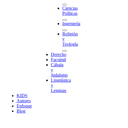
Ciencias
Políticas
Ingeniería
Religión
y
Teología
Derecho
Facsímil
Cábala
y
Judaísmo
Lingüística
y
Lenguas
K
I
D
S
Autores
Enfoque
Blog