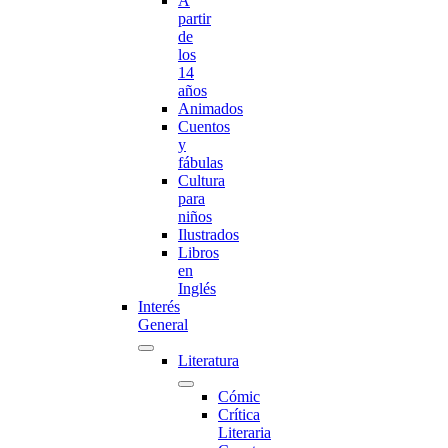
A
partir
de
los
14
años
Animados
Cuentos
y
fábulas
Cultura
para
niños
Ilustrados
Libros
en
Inglés
Interés
General
Literatura
Cómic
Crítica
Literaria