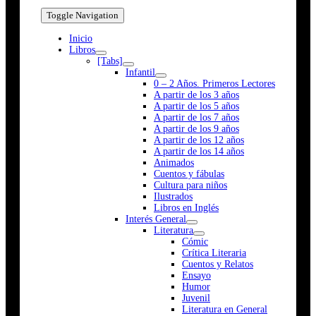
Toggle Navigation
Inicio
Libros
[Tabs]
Infantil
0 – 2 Años. Primeros Lectores
A partir de los 3 años
A partir de los 5 años
A partir de los 7 años
A partir de los 9 años
A partir de los 12 años
A partir de los 14 años
Animados
Cuentos y fábulas
Cultura para niños
Ilustrados
Libros en Inglés
Interés General
Literatura
Cómic
Crítica Literaria
Cuentos y Relatos
Ensayo
Humor
Juvenil
Literatura en General