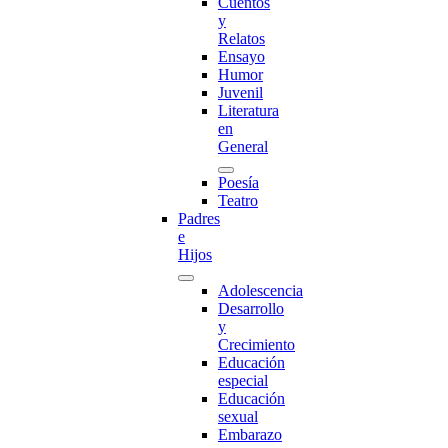
Cuentos
y
Relatos
Ensayo
Humor
Juvenil
Literatura
en
General
Poesía
Teatro
Padres
e
Hijos
Adolescencia
Desarrollo
y
Crecimiento
Educación
especial
Educación
sexual
Embarazo