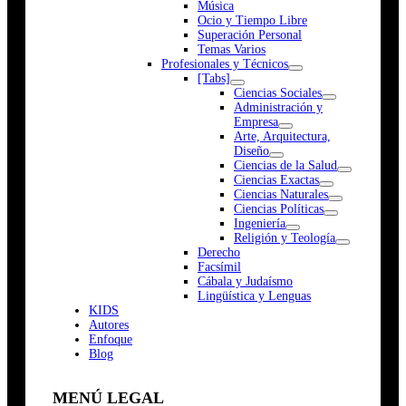
Música
Ocio y Tiempo Libre
Superación Personal
Temas Varios
Profesionales y Técnicos
[Tabs]
Ciencias Sociales
Administración y
Empresa
Arte, Arquitectura,
Diseño
Ciencias de la Salud
Ciencias Exactas
Ciencias Naturales
Ciencias Políticas
Ingeniería
Religión y Teología
Derecho
Facsímil
Cábala y Judaísmo
Lingüística y Lenguas
K
I
D
S
Autores
Enfoque
Blog
MENÚ LEGAL