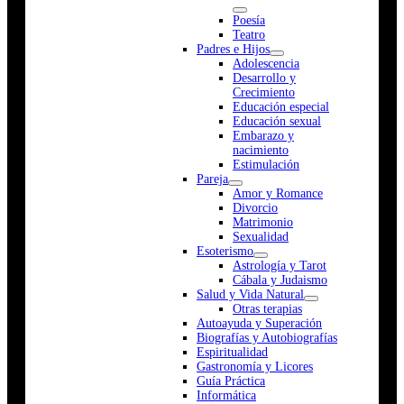
Poesía
Teatro
Padres e Hijos
Adolescencia
Desarrollo y
Crecimiento
Educación especial
Educación sexual
Embarazo y
nacimiento
Estimulación
Pareja
Amor y Romance
Divorcio
Matrimonio
Sexualidad
Esoterismo
Astrología y Tarot
Cábala y Judaismo
Salud y Vida Natural
Otras terapias
Autoayuda y Superación
Biografías y Autobiografías
Espiritualidad
Gastronomía y Licores
Guía Práctica
Informática