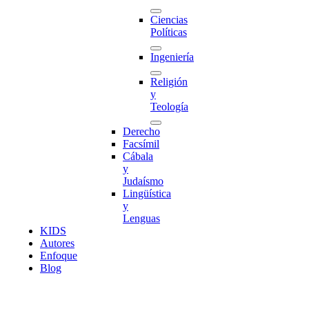
Ciencias
Políticas
Ingeniería
Religión
y
Teología
Derecho
Facsímil
Cábala
y
Judaísmo
Lingüística
y
Lenguas
K
I
D
S
Autores
Enfoque
Blog