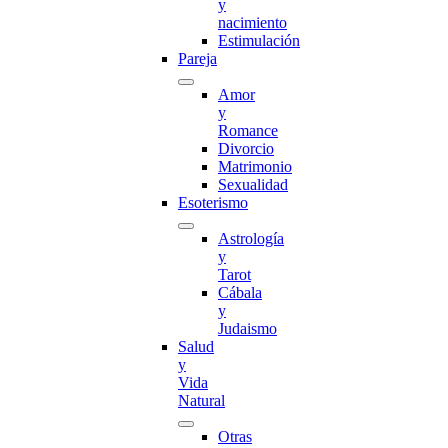
y
nacimiento
Estimulación
Pareja
Amor
y
Romance
Divorcio
Matrimonio
Sexualidad
Esoterismo
Astrología
y
Tarot
Cábala
y
Judaismo
Salud
y
Vida
Natural
Otras