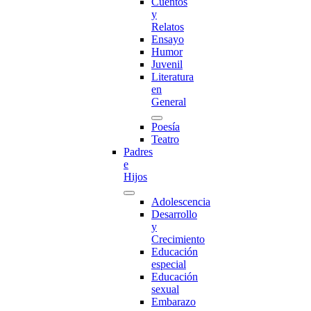
Cuentos
y
Relatos
Ensayo
Humor
Juvenil
Literatura
en
General
Poesía
Teatro
Padres
e
Hijos
Adolescencia
Desarrollo
y
Crecimiento
Educación
especial
Educación
sexual
Embarazo