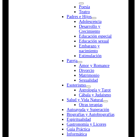
Poesía
Teatro
Padres e Hijos
Adolescencia
Desarrollo y
Crecimiento
Educación especial
Educación sexual
Embarazo y
nacimiento
Estimulación
Pareja
Amor y Romance
Divorcio
Matrimonio
Sexualidad
Esoterismo
Astrología y Tarot
Cábala y Judaismo
Salud y Vida Natural
Otras terapias
Autoayuda y Superación
Biografías y Autobiografías
Espiritualidad
Gastronomía y Licores
Guía Práctica
Informática