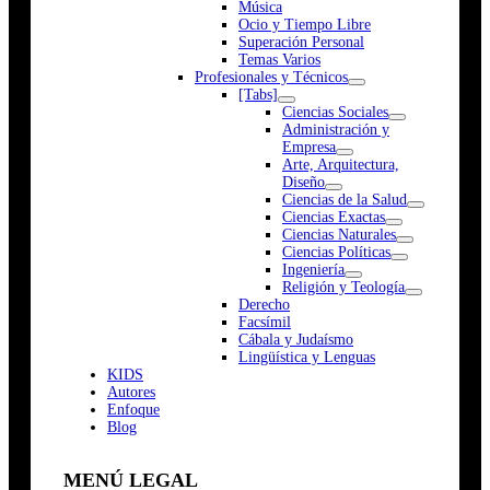
Música
Ocio y Tiempo Libre
Superación Personal
Temas Varios
Profesionales y Técnicos
[Tabs]
Ciencias Sociales
Administración y
Empresa
Arte, Arquitectura,
Diseño
Ciencias de la Salud
Ciencias Exactas
Ciencias Naturales
Ciencias Políticas
Ingeniería
Religión y Teología
Derecho
Facsímil
Cábala y Judaísmo
Lingüística y Lenguas
K
I
D
S
Autores
Enfoque
Blog
MENÚ LEGAL