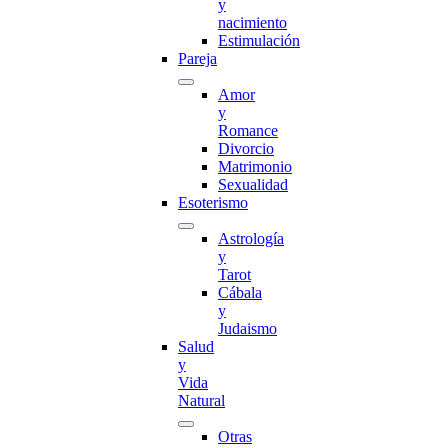
y
nacimiento
Estimulación
Pareja
Amor
y
Romance
Divorcio
Matrimonio
Sexualidad
Esoterismo
Astrología
y
Tarot
Cábala
y
Judaismo
Salud
y
Vida
Natural
Otras