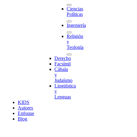
Ciencias
Políticas
Ingeniería
Religión
y
Teología
Derecho
Facsímil
Cábala
y
Judaísmo
Lingüística
y
Lenguas
K
I
D
S
Autores
Enfoque
Blog