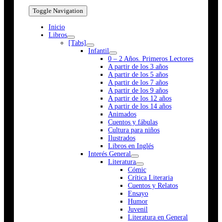
Toggle Navigation
Inicio
Libros
[Tabs]
Infantil
0 – 2 Años. Primeros Lectores
A partir de los 3 años
A partir de los 5 años
A partir de los 7 años
A partir de los 9 años
A partir de los 12 años
A partir de los 14 años
Animados
Cuentos y fábulas
Cultura para niños
Ilustrados
Libros en Inglés
Interés General
Literatura
Cómic
Crítica Literaria
Cuentos y Relatos
Ensayo
Humor
Juvenil
Literatura en General