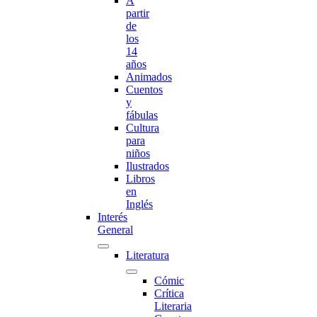
A
partir
de
los
14
años
Animados
Cuentos
y
fábulas
Cultura
para
niños
Ilustrados
Libros
en
Inglés
Interés
General
Literatura
Cómic
Crítica
Literaria