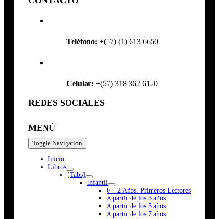
CONTACTO
Teléfono:
+(57) (1) 613 6650
Celular:
+(57) 318 362 6120
REDES SOCIALES
MENÚ
Toggle Navigation
Inicio
Libros
[Tabs]
Infantil
0 – 2 Años. Primeros Lectores
A partir de los 3 años
A partir de los 5 años
A partir de los 7 años