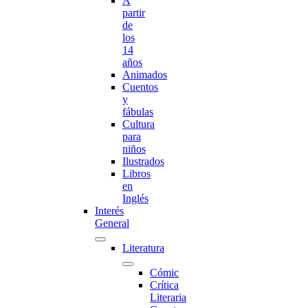
A
partir
de
los
14
años
Animados
Cuentos
y
fábulas
Cultura
para
niños
Ilustrados
Libros
en
Inglés
Interés
General
Literatura
Cómic
Crítica
Literaria