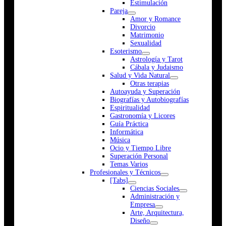
Estimulación
Pareja
Amor y Romance
Divorcio
Matrimonio
Sexualidad
Esoterismo
Astrología y Tarot
Cábala y Judaismo
Salud y Vida Natural
Otras terapias
Autoayuda y Superación
Biografías y Autobiografías
Espiritualidad
Gastronomía y Licores
Guía Práctica
Informática
Música
Ocio y Tiempo Libre
Superación Personal
Temas Varios
Profesionales y Técnicos
[Tabs]
Ciencias Sociales
Administración y
Empresa
Arte, Arquitectura,
Diseño