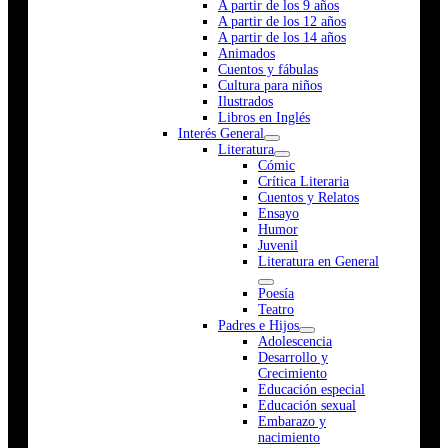
A partir de los 9 años
A partir de los 12 años
A partir de los 14 años
Animados
Cuentos y fábulas
Cultura para niños
Ilustrados
Libros en Inglés
Interés General
Literatura
Cómic
Crítica Literaria
Cuentos y Relatos
Ensayo
Humor
Juvenil
Literatura en General
Poesía
Teatro
Padres e Hijos
Adolescencia
Desarrollo y
Crecimiento
Educación especial
Educación sexual
Embarazo y
nacimiento