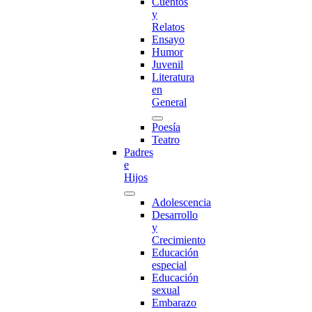
Cuentos
y
Relatos
Ensayo
Humor
Juvenil
Literatura
en
General
Poesía
Teatro
Padres
e
Hijos
Adolescencia
Desarrollo
y
Crecimiento
Educación
especial
Educación
sexual
Embarazo