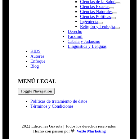
Ciencias de la Salud
Ciencias Exactas
Ciencias Naturales
Ciencias Políticas
Ingeniería
Religión y Teología
Derecho
Facsímil
Cábala y Judaísmo
Lingüística y Lenguas
K
I
D
S
Autores
Enfoque
Blog
MENÚ LEGAL
Toggle Navigation
Políticas de tratamiento de datos
Términos y Condiciones
2022 Ediciones Gaviota | Todos los derechos reservados |
Hecho con pasión por 🧡
VoBo Marketing