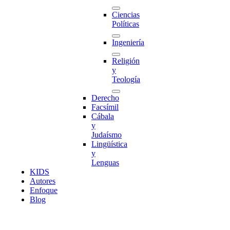
Ciencias
Políticas
Ingeniería
Religión
y
Teología
Derecho
Facsímil
Cábala
y
Judaísmo
Lingüística
y
Lenguas
K
I
D
S
Autores
Enfoque
Blog