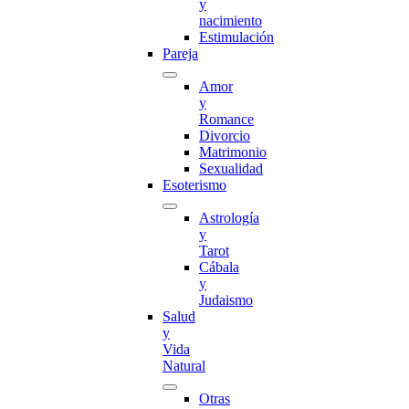
y
nacimiento
Estimulación
Pareja
Amor
y
Romance
Divorcio
Matrimonio
Sexualidad
Esoterismo
Astrología
y
Tarot
Cábala
y
Judaismo
Salud
y
Vida
Natural
Otras