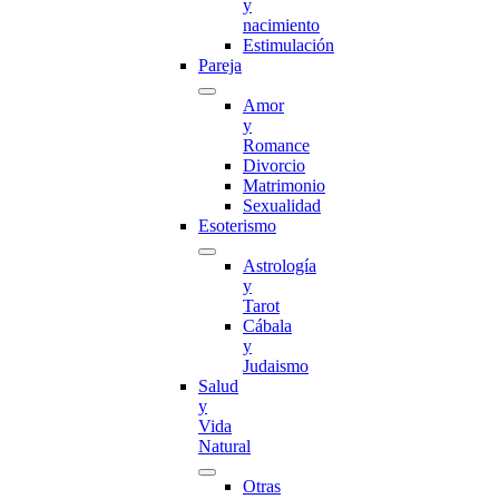
y
nacimiento
Estimulación
Pareja
Amor
y
Romance
Divorcio
Matrimonio
Sexualidad
Esoterismo
Astrología
y
Tarot
Cábala
y
Judaismo
Salud
y
Vida
Natural
Otras