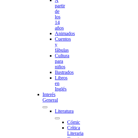
A
partir
de
los
14
años
Animados
Cuentos
y
fábulas
Cultura
para
niños
Ilustrados
Libros
en
Inglés
Interés
General
Literatura
Cómic
Crítica
Literaria