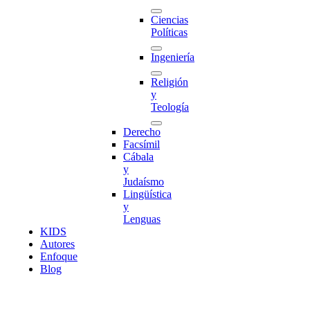
Ciencias
Políticas
Ingeniería
Religión
y
Teología
Derecho
Facsímil
Cábala
y
Judaísmo
Lingüística
y
Lenguas
K
I
D
S
Autores
Enfoque
Blog