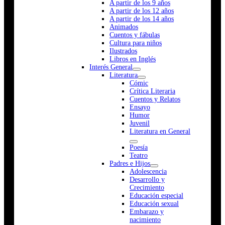
A partir de los 9 años
A partir de los 12 años
A partir de los 14 años
Animados
Cuentos y fábulas
Cultura para niños
Ilustrados
Libros en Inglés
Interés General
Literatura
Cómic
Crítica Literaria
Cuentos y Relatos
Ensayo
Humor
Juvenil
Literatura en General
Poesía
Teatro
Padres e Hijos
Adolescencia
Desarrollo y
Crecimiento
Educación especial
Educación sexual
Embarazo y
nacimiento