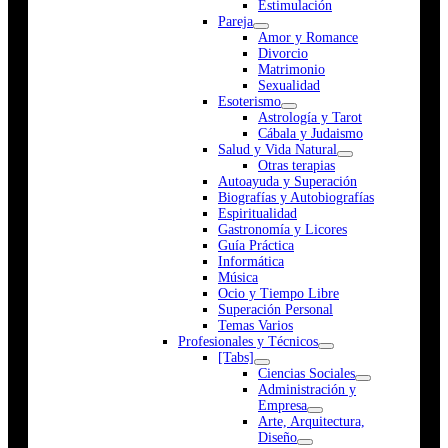
Estimulación
Pareja
Amor y Romance
Divorcio
Matrimonio
Sexualidad
Esoterismo
Astrología y Tarot
Cábala y Judaismo
Salud y Vida Natural
Otras terapias
Autoayuda y Superación
Biografías y Autobiografías
Espiritualidad
Gastronomía y Licores
Guía Práctica
Informática
Música
Ocio y Tiempo Libre
Superación Personal
Temas Varios
Profesionales y Técnicos
[Tabs]
Ciencias Sociales
Administración y
Empresa
Arte, Arquitectura,
Diseño