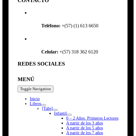
CONTACTO
Teléfono:
+(57) (1) 613 6650
Celular:
+(57) 318 362 6120
REDES SOCIALES
MENÚ
Toggle Navigation
Inicio
Libros
[Tabs]
Infantil
0 – 2 Años. Primeros Lectores
A partir de los 3 años
A partir de los 5 años
A partir de los 7 años