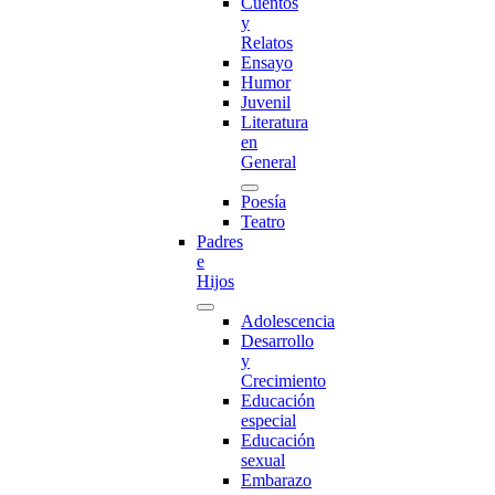
Cuentos
y
Relatos
Ensayo
Humor
Juvenil
Literatura
en
General
Poesía
Teatro
Padres
e
Hijos
Adolescencia
Desarrollo
y
Crecimiento
Educación
especial
Educación
sexual
Embarazo