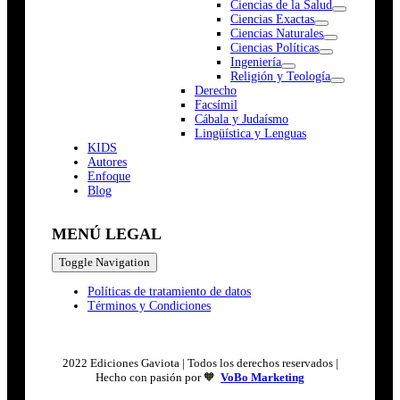
Ciencias de la Salud
Ciencias Exactas
Ciencias Naturales
Ciencias Políticas
Ingeniería
Religión y Teología
Derecho
Facsímil
Cábala y Judaísmo
Lingüística y Lenguas
K
I
D
S
Autores
Enfoque
Blog
MENÚ LEGAL
Toggle Navigation
Políticas de tratamiento de datos
Términos y Condiciones
2022 Ediciones Gaviota | Todos los derechos reservados |
Hecho con pasión por 🧡
VoBo Marketing