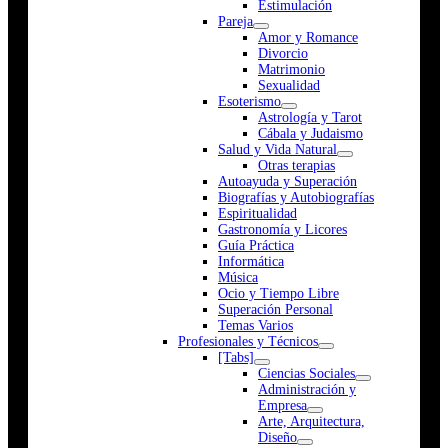
Estimulación
Pareja
Amor y Romance
Divorcio
Matrimonio
Sexualidad
Esoterismo
Astrología y Tarot
Cábala y Judaismo
Salud y Vida Natural
Otras terapias
Autoayuda y Superación
Biografías y Autobiografías
Espiritualidad
Gastronomía y Licores
Guía Práctica
Informática
Música
Ocio y Tiempo Libre
Superación Personal
Temas Varios
Profesionales y Técnicos
[Tabs]
Ciencias Sociales
Administración y
Empresa
Arte, Arquitectura,
Diseño