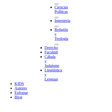
Ciencias
Políticas
Ingeniería
Religión
y
Teología
Derecho
Facsímil
Cábala
y
Judaísmo
Lingüística
y
Lenguas
K
I
D
S
Autores
Enfoque
Blog