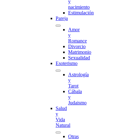
y
nacimiento
Estimulación
Pareja
Amor
y
Romance
Divorcio
Matrimonio
Sexualidad
Esoterismo
Astrología
y
Tarot
Cábala
y
Judaismo
Salud
y
Vida
Natural
Otras