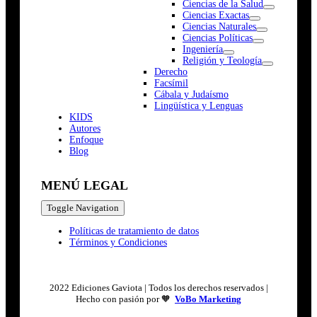
Ciencias de la Salud
Ciencias Exactas
Ciencias Naturales
Ciencias Políticas
Ingeniería
Religión y Teología
Derecho
Facsímil
Cábala y Judaísmo
Lingüística y Lenguas
K
I
D
S
Autores
Enfoque
Blog
MENÚ LEGAL
Toggle Navigation
Políticas de tratamiento de datos
Términos y Condiciones
2022 Ediciones Gaviota | Todos los derechos reservados |
Hecho con pasión por 🧡
VoBo Marketing