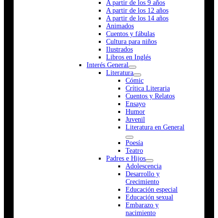
A partir de los 9 años
A partir de los 12 años
A partir de los 14 años
Animados
Cuentos y fábulas
Cultura para niños
Ilustrados
Libros en Inglés
Interés General
Literatura
Cómic
Crítica Literaria
Cuentos y Relatos
Ensayo
Humor
Juvenil
Literatura en General
Poesía
Teatro
Padres e Hijos
Adolescencia
Desarrollo y
Crecimiento
Educación especial
Educación sexual
Embarazo y
nacimiento