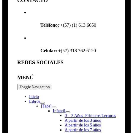
CONTACTO
Teléfono:
+(57) (1) 613 6650
Celular:
+(57) 318 362 6120
REDES SOCIALES
MENÚ
Toggle Navigation
Inicio
Libros
[Tabs]
Infantil
0 – 2 Años. Primeros Lectores
A partir de los 3 años
A partir de los 5 años
A partir de los 7 años