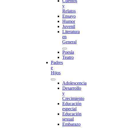
Cuentos
y
Relatos
Ensayo
Humor
Juvenil
Literatura
en
General
Poesía
Teatro
Padres
e
Hijos
Adolescencia
Desarrollo
y
Crecimiento
Educación
especial
Educación
sexual
Embarazo