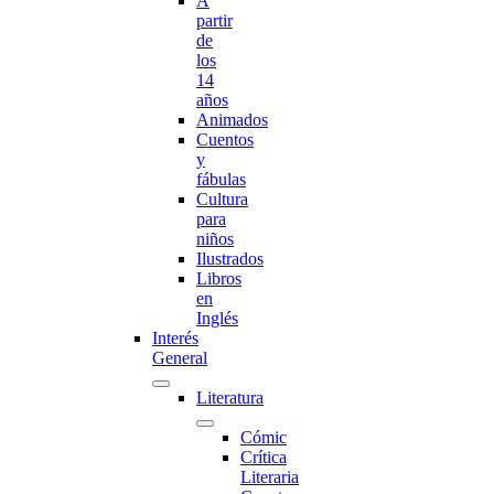
A
partir
de
los
14
años
Animados
Cuentos
y
fábulas
Cultura
para
niños
Ilustrados
Libros
en
Inglés
Interés
General
Literatura
Cómic
Crítica
Literaria