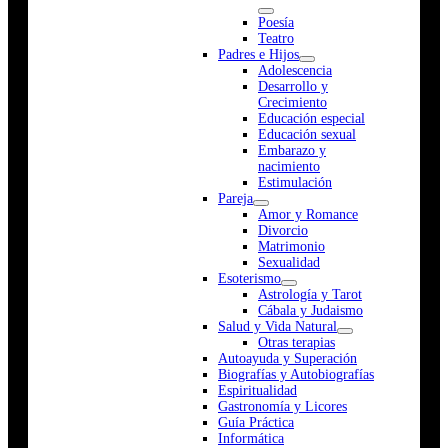
Poesía
Teatro
Padres e Hijos
Adolescencia
Desarrollo y
Crecimiento
Educación especial
Educación sexual
Embarazo y
nacimiento
Estimulación
Pareja
Amor y Romance
Divorcio
Matrimonio
Sexualidad
Esoterismo
Astrología y Tarot
Cábala y Judaismo
Salud y Vida Natural
Otras terapias
Autoayuda y Superación
Biografías y Autobiografías
Espiritualidad
Gastronomía y Licores
Guía Práctica
Informática