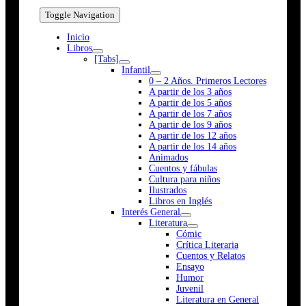
Toggle Navigation
Inicio
Libros
[Tabs]
Infantil
0 – 2 Años. Primeros Lectores
A partir de los 3 años
A partir de los 5 años
A partir de los 7 años
A partir de los 9 años
A partir de los 12 años
A partir de los 14 años
Animados
Cuentos y fábulas
Cultura para niños
Ilustrados
Libros en Inglés
Interés General
Literatura
Cómic
Crítica Literaria
Cuentos y Relatos
Ensayo
Humor
Juvenil
Literatura en General