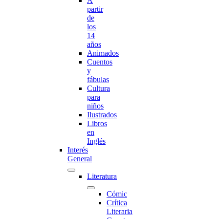
A
partir
de
los
14
años
Animados
Cuentos
y
fábulas
Cultura
para
niños
Ilustrados
Libros
en
Inglés
Interés
General
Literatura
Cómic
Crítica
Literaria