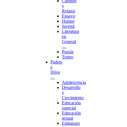
Cuentos
y
Relatos
Ensayo
Humor
Juvenil
Literatura
en
General
Poesía
Teatro
Padres
e
Hijos
Adolescencia
Desarrollo
y
Crecimiento
Educación
especial
Educación
sexual
Embarazo