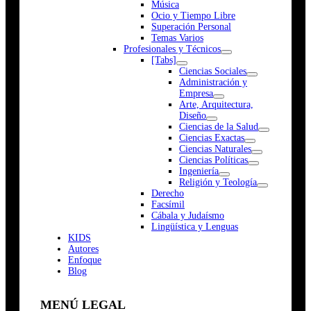
Música
Ocio y Tiempo Libre
Superación Personal
Temas Varios
Profesionales y Técnicos
[Tabs]
Ciencias Sociales
Administración y
Empresa
Arte, Arquitectura,
Diseño
Ciencias de la Salud
Ciencias Exactas
Ciencias Naturales
Ciencias Políticas
Ingeniería
Religión y Teología
Derecho
Facsímil
Cábala y Judaísmo
Lingüística y Lenguas
K
I
D
S
Autores
Enfoque
Blog
MENÚ LEGAL