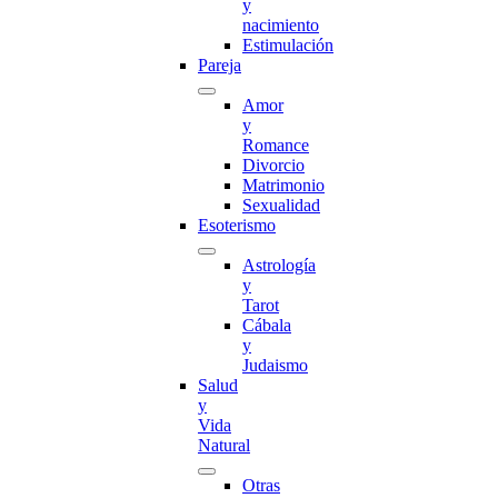
y
nacimiento
Estimulación
Pareja
Amor
y
Romance
Divorcio
Matrimonio
Sexualidad
Esoterismo
Astrología
y
Tarot
Cábala
y
Judaismo
Salud
y
Vida
Natural
Otras