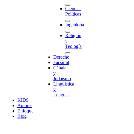
Ciencias
Políticas
Ingeniería
Religión
y
Teología
Derecho
Facsímil
Cábala
y
Judaísmo
Lingüística
y
Lenguas
K
I
D
S
Autores
Enfoque
Blog