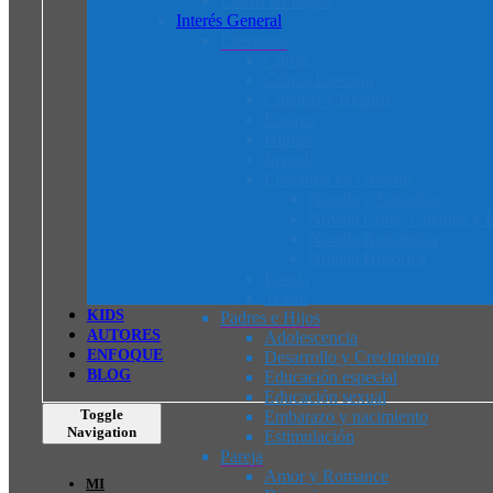
Libros en Inglés
Interés General
Literatura
Cómic
Crítica Literaria
Cuentos y Relatos
Ensayo
Humor
Juvenil
Literatura en General
Novela y Narrativa
Novela Corta, Cuentos y R
Novela Romántica
Novela Histórica
Poesía
Teatro
K
I
D
S
Padres e Hijos
AUTORES
Adolescencia
ENFOQUE
Desarrollo y Crecimiento
BLOG
Educación especial
Educación sexual
Toggle
Embarazo y nacimiento
Navigation
Estimulación
Pareja
Amor y Romance
MI