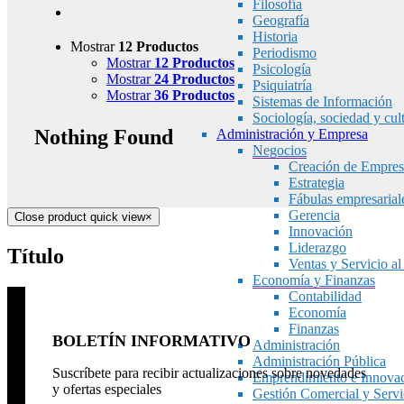
Filosofía
Geografía
Historia
Mostrar
12 Productos
Periodismo
Mostrar
12 Productos
Psicología
Mostrar
24 Productos
Psiquiatría
Mostrar
36 Productos
Sistemas de Información
Sociología, sociedad y cul
Nothing Found
Administración y Empresa
Negocios
Creación de Empres
Estrategia
Fábulas empresarial
Gerencia
Close product quick view
×
Innovación
Liderazgo
Título
Ventas y Servicio al
Economía y Finanzas
Contabilidad
Economía
Finanzas
BOLETÍN INFORMATIVO
Administración
Administración Pública
Suscríbete para recibir actualizaciones sobre novedades
Emprendimiento e Innova
y ofertas especiales
Gestión Comercial y Servic