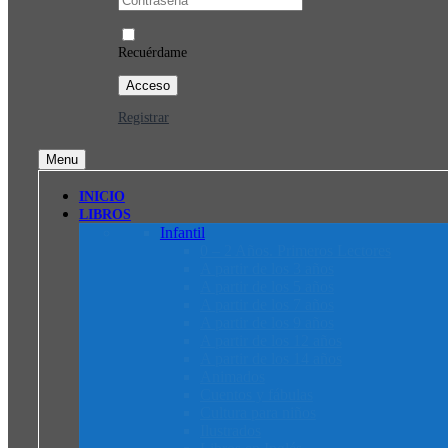
Recuérdame
Registrar
Menu
INICIO
LIBROS
Infantil
0 – 2 Años. Primeros Lectores
A partir de los 3 años
A partir de los 5 años
A partir de los 7 años
A partir de los 9 años
A partir de los 12 años
A partir de los 14 años
Animados
Cuentos y fábulas
Cultura para niños
Ilustrados