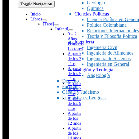
Geología
Toggle Navigation
Química
Ciencias Políticas
Inicio
Libros
Ciencia Política en Genera
[Tabs]
Política Colombiana
Infantil
Relaciones Internacionales
0 – 2
Teoría y Filosofía Política
Años.
Ingeniería
Primeros
Ingeniería Civil
Lectores
Ingeniería de Alimentos
A partir
Ingeniería de Sistemas
de los 3
años
Ingeniería en General
A partir
Religión y Teología
de los 5
Angeología
años
Derecho
A partir
Facsímil
de los 7
Cábala y Judaísmo
años
Lingüística y Lenguas
A partir
de los 9
años
A partir
de los
12 años
A partir
de los
14 años