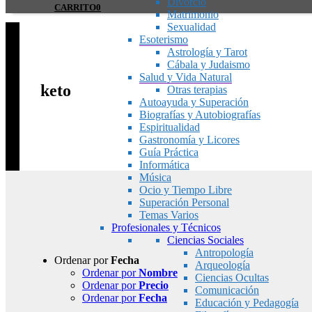
Divorcio
CARRITO
0
Matrimonio
Sexualidad
Esoterismo
Astrología y Tarot
Cábala y Judaismo
Salud y Vida Natural
keto
Otras terapias
Autoayuda y Superación
Biografías y Autobiografías
Espiritualidad
Gastronomía y Licores
Guía Práctica
Informática
Música
Ocio y Tiempo Libre
Superación Personal
Temas Varios
Profesionales y Técnicos
Ciencias Sociales
Antropología
Ordenar por
Fecha
Arqueología
Ordenar por
Nombre
Ciencias Ocultas
Ordenar por
Precio
Comunicación
Ordenar por
Fecha
Educación y Pedagogía