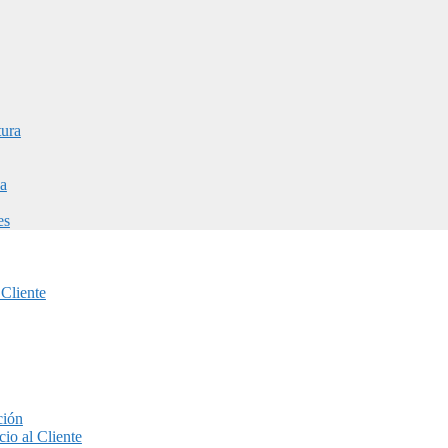
tura
a
es
 Cliente
ción
io al Cliente