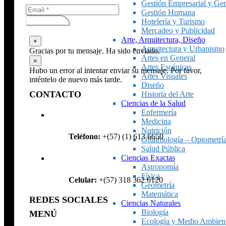
Gestión Empresarial y Ger
Gestión Humana
Subscribirse
Hotelería y Turismo
Mercadeo y Publicidad
Arte, Arquitectura, Diseño
×
Arquitectura y Urbanismo
Gracias por tu mensaje. Ha sido enviado.
Artes en General
×
Artes Escénicas
Hubo un error al intentar enviar su mensaje. Por favor,
Artes Visuales
inténtelo de nuevo más tarde.
Diseño
CONTACTO
Historia del Arte
Ciencias de la Salud
Enfermería
Medicina
Nutrición
Teléfono:
+(57) (1) 613 6650
Oftalmología – Optometrí
Salud Pública
Ciencias Exactas
Astronomía
Física
Celular:
+(57) 318 362 6120
Geometría
Matemática
REDES SOCIALES
Ciencias Naturales
Biología
MENÚ
Ecología y Medio Ambien