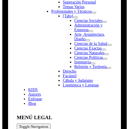
Superación Personal
Temas Varios
Profesionales y Técnicos
[Tabs]
Ciencias Sociales
Administración y
Empresa
Arte, Arquitectura,
Diseño
Ciencias de la Salud
Ciencias Exactas
Ciencias Naturales
Ciencias Políticas
Ingeniería
Religión y Teología
Derecho
Facsímil
Cábala y Judaísmo
Lingüística y Lenguas
K
I
D
S
Autores
Enfoque
Blog
MENÚ LEGAL
Toggle Navigation