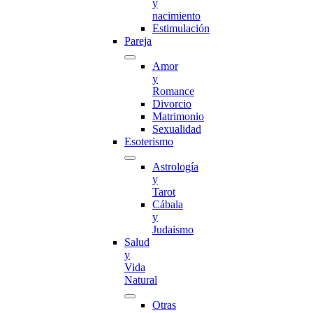
y
nacimiento
Estimulación
Pareja
Amor
y
Romance
Divorcio
Matrimonio
Sexualidad
Esoterismo
Astrología
y
Tarot
Cábala
y
Judaismo
Salud
y
Vida
Natural
Otras