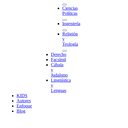
Ciencias
Políticas
Ingeniería
Religión
y
Teología
Derecho
Facsímil
Cábala
y
Judaísmo
Lingüística
y
Lenguas
K
I
D
S
Autores
Enfoque
Blog