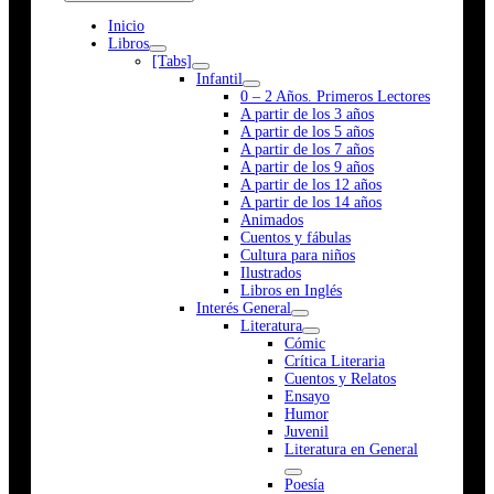
Inicio
Libros
[Tabs]
Infantil
0 – 2 Años. Primeros Lectores
A partir de los 3 años
A partir de los 5 años
A partir de los 7 años
A partir de los 9 años
A partir de los 12 años
A partir de los 14 años
Animados
Cuentos y fábulas
Cultura para niños
Ilustrados
Libros en Inglés
Interés General
Literatura
Cómic
Crítica Literaria
Cuentos y Relatos
Ensayo
Humor
Juvenil
Literatura en General
Poesía