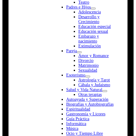
Teatro
Padres e Hijos
Adolescencia
Desarrollo y
Crecimiento
Educación especial
Educación sexual
Embarazo y
nacimiento
Estimulación
Pareja
Amor y Romance
Divorcio
Matrimonio
Sexualidad
Esoterismo
Astrología y Tarot
Cábala y Judaismo
Salud y Vida Natural
Otras terapias
Autoayuda y Superación
Biografías y Autobiografías
Espiritualidad
Gastronomía y Licores
Guía Práctica
Informática
Música
Ocio y Tiempo Libre