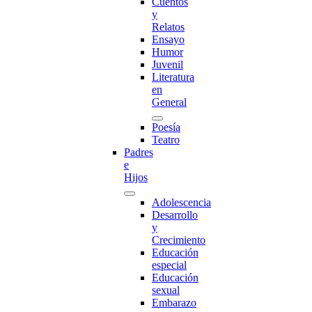
Cuentos
y
Relatos
Ensayo
Humor
Juvenil
Literatura
en
General
Poesía
Teatro
Padres
e
Hijos
Adolescencia
Desarrollo
y
Crecimiento
Educación
especial
Educación
sexual
Embarazo