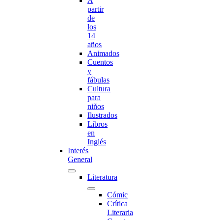
A
partir
de
los
14
años
Animados
Cuentos
y
fábulas
Cultura
para
niños
Ilustrados
Libros
en
Inglés
Interés
General
Literatura
Cómic
Crítica
Literaria