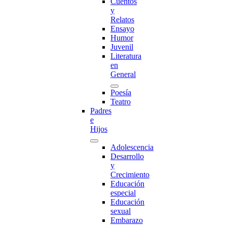
Cuentos
y
Relatos
Ensayo
Humor
Juvenil
Literatura
en
General
Poesía
Teatro
Padres
e
Hijos
Adolescencia
Desarrollo
y
Crecimiento
Educación
especial
Educación
sexual
Embarazo