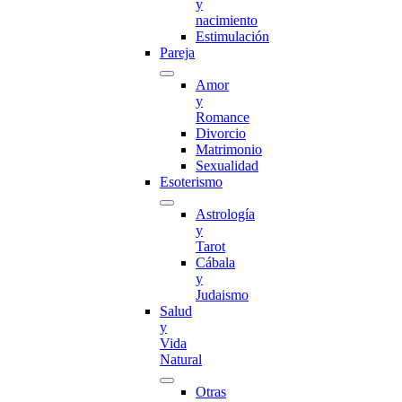
y
nacimiento
Estimulación
Pareja
Amor
y
Romance
Divorcio
Matrimonio
Sexualidad
Esoterismo
Astrología
y
Tarot
Cábala
y
Judaismo
Salud
y
Vida
Natural
Otras