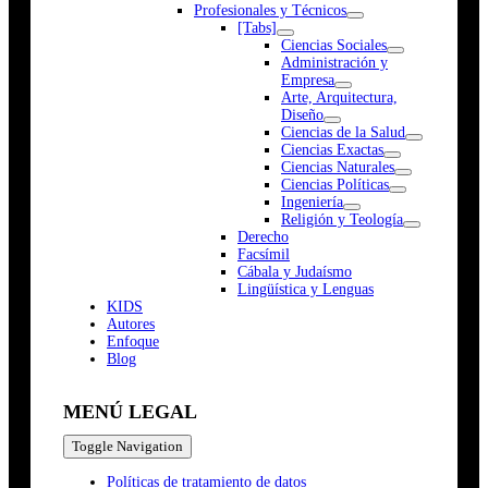
Profesionales y Técnicos
[Tabs]
Ciencias Sociales
Administración y
Empresa
Arte, Arquitectura,
Diseño
Ciencias de la Salud
Ciencias Exactas
Ciencias Naturales
Ciencias Políticas
Ingeniería
Religión y Teología
Derecho
Facsímil
Cábala y Judaísmo
Lingüística y Lenguas
K
I
D
S
Autores
Enfoque
Blog
MENÚ LEGAL
Toggle Navigation
Políticas de tratamiento de datos