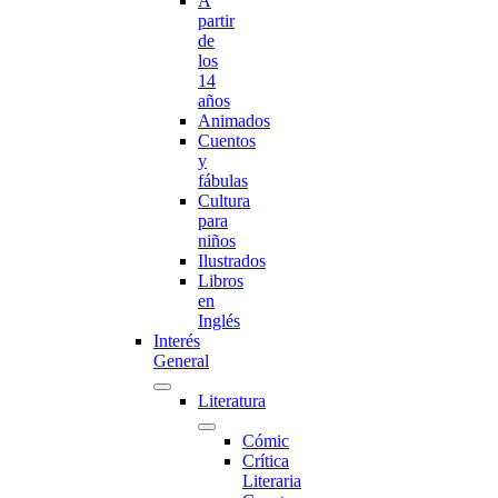
A
partir
de
los
14
años
Animados
Cuentos
y
fábulas
Cultura
para
niños
Ilustrados
Libros
en
Inglés
Interés
General
Literatura
Cómic
Crítica
Literaria