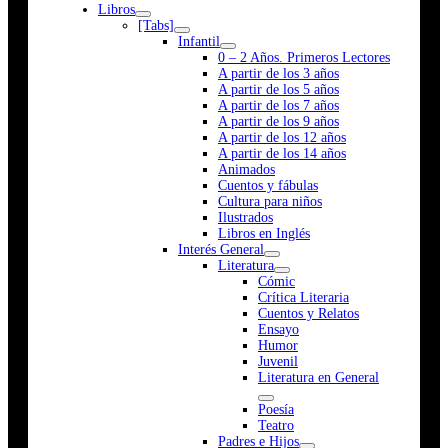
Libros
[Tabs]
Infantil
0 – 2 Años. Primeros Lectores
A partir de los 3 años
A partir de los 5 años
A partir de los 7 años
A partir de los 9 años
A partir de los 12 años
A partir de los 14 años
Animados
Cuentos y fábulas
Cultura para niños
Ilustrados
Libros en Inglés
Interés General
Literatura
Cómic
Crítica Literaria
Cuentos y Relatos
Ensayo
Humor
Juvenil
Literatura en General
Poesía
Teatro
Padres e Hijos